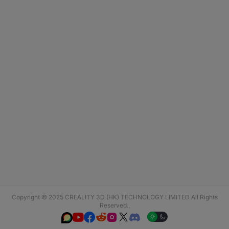
Copyright © 2025 CREALITY 3D (HK) TECHNOLOGY LIMITED All Rights
Reserved.,





