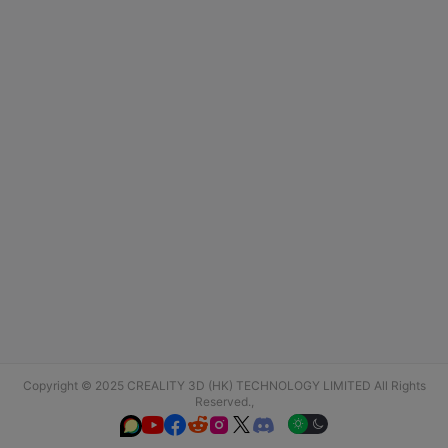
Copyright © 2025 CREALITY 3D (HK) TECHNOLOGY LIMITED All Rights
Reserved.,





