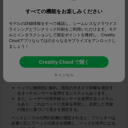
すべての機能をお楽しみください
モデルの詳細情報をすべて確認し、シームレスなクラウドス
ライシングとワンクリック印刷をご利用いただけます。モデ
ルとインタラクションして限定ポイントを獲得し、Creality
Cloudアプリならではのさらなるサプライズをアンロックし
ましょう！
Creality Cloud で開く
オートレベリングシステムがベッドとノズル間の距離を測
キャンセル
定する方法はいくつかあります。
ベッドに物理的に触れ、抵抗の大きさで距離を測定す
るタッチセンサーを使用するシステムもあります。
また、レーザーや赤外線センサーを使用するシステム
もあり、これはベッドに光線を照射し、反射した光線
の強さに基づいて高さを測定する。
ベッドとノズルの間の距離が測定されると、プリンターは
必要に応じてベッドの高さを調整し、ベッドが水平になる