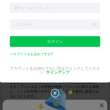
ログイン
3Dプリンターのオートレ
パスワードをお忘れですか?
ベリングはどのように機
能するのですか？
アカウントをお持ちでない方はクリックしてくださ
い
サインアップ
3Dプリンターのオートレベリングでは通常、センサーを
使用してベッドと
3Dプリンターノズル
間の距離を測定し
ます。プリンタはこの情報を使用してベッドの高さを調整
し、ベッドが均等に水平になり、ノズルが適切に配置され

るようにします。
