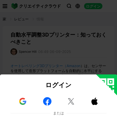

クリエイティクラウド
ログイン



家
レビュー
情報
自動水平調整3Dプリンター：知っておく
べきこと
06:49 06-09-2025
Spencer Hill
オートレベリング3Dプリンター（Amazon
）は、センサー
を使用して造形プラットフォームを自動的に水平にする
3Dプリンターの一種であり、プリントの最初のレイヤー
が一貫して平らで正確な位置にあることを保証します。
ログイン
これは、高品質のプリントを保証し、ベッドの水平が不均
一なためにプリントが失敗するリスクを低減するための重
要な機能です。



または