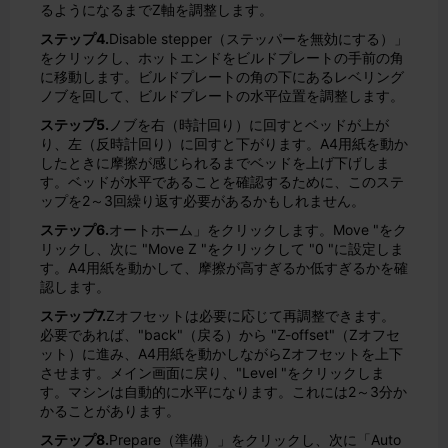
るようになるまでZ軸を調整します。
ステップ4.
Disable stepper（ステッパーを無効にする）」
をクリックし、ホットエンドをビルドプレートの手前の角
に移動します。ビルドプレートの角の下にあるレベリング
ノブを回して、ビルドプレートの水平位置を調整します。
ステップ5.
ノブを右（時計回り）に回すとベッドが上が
り、左（反時計回り）に回すと下がります。A4用紙を動か
したときに摩擦が感じられるまでベッドを上げ下げしま
す。ベッドが水平であることを確認するために、このステ
ップを2～3回繰り返す必要があるかもしれません。
ステップ6.
オートホーム」をクリックします。Move "をク
リックし、次に "Move Z "をクリックして "0 "に設定しま
す。A4用紙を動かして、摩擦が高すぎるか低すぎるかを確
認します。
ステップ7.
Zオフセットは必要に応じて再調整できます。
必要であれば、"back"（戻る）から "Z-offset"（Zオフセ
ット）に進み、A4用紙を動かしながらZオフセットを上下
させます。メイン画面に戻り、"Level "をクリックしま
す。マシンは自動的に水平になります。これには2～3分か
かることがあります。
ステップ8.
Prepare（準備）」をクリックし、次に「Auto