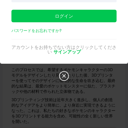
ア
パート4.最高のポケモン3Dモデルウェブサイト -
ログイン
Creality Cloud
パスワードをお忘れですか?
パート1.ポケモンを3Dプリントできます
か？
アカウントをお持ちでない方はクリックしてくださ
SF映画から飛び出してきたような話かもしれないが、答え
い
サインアップ
は「イエス」だ。実際、さまざまなポケモンのキャラクタ
ーを3Dプリントする試みはすでに成功している。
このプロセスでは、希望するポケモンキャラクターの3D
モデルをデザインしたり見つけたりした後、3Dプリンタ

ーを使ってそのデザインに物理的な生命を吹き込む。最終
的な結果は、最愛のポケットモンスターに似た、プラスチ
ックや他の材料で作られた立体物である。
3Dプリンティング技術は近年大きく進歩し、個人の創造
的なアイデアをより簡単に、より身近に実現できるように
なった。これは、私たちの好きなポケモンのキャラクター
を3Dプリントする能力を含め、可能性の全く新しい世界
を開いた。