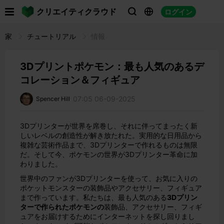

クリエイティクラウド
ログイン



家
チュートリアル
情報
3Dプリントポケモン：最も人気のあるデ
コレーション＆フィギュア
07:05 06-09-2025
Spencer Hill
3Dプリンターが世界を席巻し、それに伴ってまったく新
しいレベルの創造性が解き放たれた。実用的な日用品から
複雑な芸術作品まで、3Dプリンターで作れるものは無限
だ。そして今、ポケモンの世界が3Dプリンター革命に加
わりました。
世界中のファンが3Dプリンターを使って、お気に入りの
ポケットモンスターの装飾品やアクセサリー、フィギュア
まで作っています。私たちは、最も人気のある
3Dプリン
ターで作られたポケモンの
装飾品、アクセサリー、フィギ
ュアをお届けするためにインターネットを探し回りまし