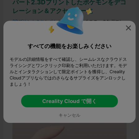
パート2.3Dプリントしたポケモンをデコ
レーション＆アクセサリーに
3Dプリントされたポケモンは
、楽しくユニークなデコレ
ーションとして使えるだけでなく、機能的なアクセサリー

を作るのにも使えます。例えば、チャーマンダーのキーホ
ルダーやブルバサウルスの鉛筆ホルダーを想像してみてく
ださい。3Dプリント技術とちょっとした創造力があれ
すべての機能をお楽しみください
ば、可能性は無限に広がる。
モデルの詳細情報をすべて確認し、シームレスなクラウドス
個々のポケモンのキャラクターを3Dプリントできるだけ
ライシングとワンクリック印刷をご利用いただけます。モデ
でなく、全世代を3Dプリントすることも可能です。第一
世代のスターターポケモンのフィギュア一式を机の上に並
ルとインタラクションして限定ポイントを獲得し、Creality
べたり、151匹の初代ポケモンすべてを本棚に飾ったりす
Cloudアプリならではのさらなるサプライズをアンロックし
ることを想像してみてください。3Dプリント技術で達成
ましょう！
できる細部と精度のレベルは、これらの最愛のキャラクタ
ーにまったく新しい方法で命を吹き込むことを可能にしま
Creality Cloud で開く
す。
キャンセル