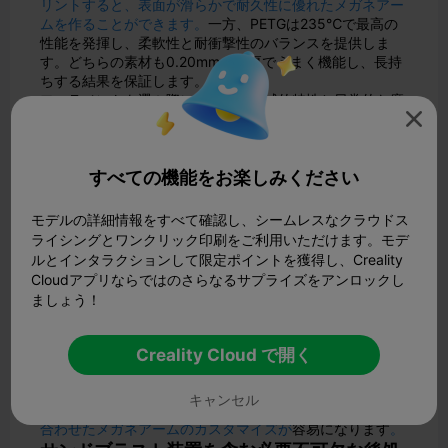
リントすると、表面が滑らかで耐久性に優れたメガネアー
ムを作ることができます。
一方、PETGは235℃で最高の
性能を発揮し、柔軟性と耐衝撃性のバランスを提供しま
す。どちらの素材も0.20mmの層厚でうまく機能し、長持
ちする結果を保証します。
フィラメントを選ぶ際には、その機械的特性と日常的な磨
耗への対応を考慮してください。ABSは強靭で理想的です

が、PETGはややソフトな感触で長時間の使用にも快適で
す。また、これらの素材は、最終的な外観を向上させるた
めに、サンディングや塗装などの後処理が可能です。
すべての機能をお楽しみください
精度のために推奨される3Dプリンタの機能
プロ品質のメガネアームを実現するには、特定の機能を備
モデルの詳細情報をすべて確認し、シームレスなクラウドス
えた3Dプリンタが必要です。精度が重要なので、レイヤ
ライシングとワンクリック印刷をご利用いただけます。モデ
ーの高さが0.1～0.2 mmの高解像度プリントに対応したプ
ルとインタラクションして限定ポイントを獲得し、Creality
リンターを探しましょう。これにより、滑らかな表面と正
Cloudアプリならではのさらなるサプライズをアンロックし
確な寸法が保証されます。
ましょう！
選択的レーザー焼結（SLS）技術は、メガネ製造に特に効
果的です。層ごとにパーツを造形するため、複雑なデザイ
ンでも一貫した結果を得ることができます。さらに、加熱
Creality Cloud で開く
されたビルドプレートと密閉された印刷チャンバーが温度
の安定性を維持し、反りを減らして全体的な印刷品質を向
キャンセル
上させます。これらの機能により、
お客様独自のニーズに
合わせたメガネアームのカスタマイズが
容易になります
。