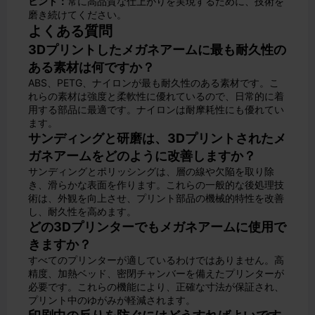
ヒント：
常に高品質な仕上がりを実現するために、技術を
磨き続けてください。
よくある質問
3Dプリントしたメガネアームに最も耐久性の
ある素材は何ですか？
ABS、PETG、ナイロンが最も耐久性のある素材です。こ
れらの素材は強度と柔軟性に優れているので、日常的に着
用する部品に最適です。ナイロンは耐摩耗性にも優れてい
ます。
サンディングと研磨は、3Dプリントされたメ
ガネアームをどのように改善しますか？
サンディングとポリッシングは、層の線や欠陥を取り除
き、滑らかな表面を作ります。これらの一般的な後処理技
術は、外観を向上させ、プリント部品の機械的特性を改善
し、耐久性を高めます。
どの3Dプリンターでもメガネアームに使用で
きますか？
すべてのプリンターが適しているわけではありません。高
精度、加熱ベッド、密閉チャンバーを備えたプリンターが
必要です。これらの機能により、正確な寸法が保証され、
プリント中のゆがみが軽減されます。