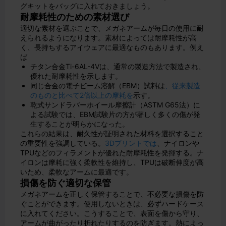
グキットをバッグに入れておきましょう。
耐摩耗性のための素材選び
適切な素材を選ぶことで、メガネアームが毎日の使用に耐
えられるようになります。素材によっては耐摩耗性が高
く、長持ちするアイウェアに最適なものもあります。例え
ば
チタン合金Ti-6AL-4Vは、通常の製造方法で製造され、
優れた耐摩耗性を示します。
同じ合金の電子ビーム溶解（EBM）試料は
、従来製造
のものと比べて2倍以上の摩耗を
示す。
乾式サンドラバーホイール摩擦計（ASTM G65法）に
よる試験では、EBM試験片の方が著しく多くの傷が発
生することが明らかになった。
これらの結果は、耐久性が証明された材料を選択すること
の重要性を強調している。
3Dプリントでは
、ナイロンや
TPUなどのフィラメントが優れた耐摩耗性を発揮する。ナ
イロンは摩耗に強く柔軟性を維持し、TPUは破断伸度が高
いため、柔軟なアームに最適です。
損傷を防ぐ適切な保管
メガネアームを正しく保管することで、不必要な損傷を防
ぐことができます。使用しないときは、必ずハードケース
に入れてください。こうすることで、表面を傷から守り、
アームが曲がったり折れたりするのを防ぎます。熱によっ