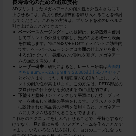
長寿命化のための追加技術
3Dプリントしたメガネアームの耐久性と外観をさらに向
上させるには、高度な後処理技術を取り入れることを検討
してください。これらの方法は、プリントを次のレベルに
引き上げることができます：
ベーパースムージング：
この技術は、化学蒸気を使用
してプリントの外層を溶解し、光沢のある均一な表面
を作成します。特にABSやPETGフィラメントに効果的
です。ベーパースムージングは表面の仕上がりを良く
するだけでなく、微細なひび割れを塞ぎ、メガネアー
ムの強度を高めます。
レーザー研磨：
研究によると、レーザー研磨は
表面粗
さを6.8μmから2.81μmまで58.38%以上減少させる
こ
とができます。また、引張強度が8.89%向上し、プリ
ントの耐久性が高まります。この方法は、PETG部品の
プロ仕様の仕上がりを実現するのに理想的です。
下塗りと塗装
サンディングして平滑にした後、プライ
マーを塗布して塗装の準備をします。プラスチック用
に設計された高品質の塗料を使用すると、メガネアー
ムにカスタム感を加えることができます。
これらのテクニックを組み合わせることで、長持ちするだ
けでなく、見た目にも美しいメガネアームを作ることがで
きます。いろいろな方法を試して、自分のニーズに合った
最高の組み合わせを見つけてください。