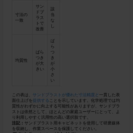
サン
該
ドブ
寸法の
当
ラス
一致
な
トで
し
改善
ば
ら
ばら
つ
つき
き
均質性
が大
が
きい
小
さ
い
この表は、
サンドブラストが優れた寸法精度と
一貫した表
面仕上げを
提供する
ことを示しています。化学処理では均
質性がわずかに向上する可能性がありますが、サンドブラ
ストは依然として、ほとんどの家庭ユーザーにとって、よ
り利用しやすく汎用性の高い選択肢です。
注記：
サンドブラスト用キャビネットを使用して研磨媒体
を収納し、作業スペースを保護してください。