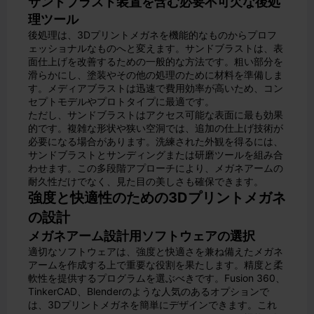
サンドブラスト装置を含む必要不可欠な後処
理ツール
後処理は、3Dプリントメガネを機能的なものからプロフ
ェッショナルなものへと変えます。サンドブラストは、表
面仕上げを改善するための一般的な方法です。粗い部分を
滑らかにし、塗装やその他の処理のために材料を準備しま
す。メディアブラストは迅速で費用効率が高いため、コン
セプトモデルやプロトタイプに最適です。
ただし、サンドブラストはアクセス可能な表面に最も効果
的です。複雑な形状や狭い空洞では、追加の仕上げ技術が
必要になる場合があります。洗練された外観を得るには、
サンドブラストとサンディングまたは研磨ツールを組み合
わせます。この多段階アプローチにより、メガネアームの
耐久性だけでなく、見た目の美しさも確保できます。
強度と快適性のための3Dプリントメガネ
の設計
メガネアーム設計用ソフトウェアの選択
適切なソフトウェアは、強度と快適さを兼ね備えたメガネ
アームを作成する上で重要な役割を果たします。精度と柔
軟性を提供するプログラムを選ぶべきです。Fusion 360、
TinkerCAD、Blenderのような人気のあるオプションで
は、3Dプリントメガネを簡単にデザインできます。これ