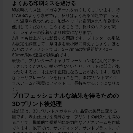
よくある印刷ミスを避ける
印刷時のミスは、メガネアームを弱くしてしまいます。特
にABSのような素材では、反りはよくある問題です。安定
した温度を保つために、加熱ベッドと密閉された印刷室を
使用してください。こうすることで、反りのリスクが減
り、レイヤーの接着がより確実になります。
糸引きも仕上がりに影響する問題です。プリンターの引込
み設定を調整して、糸引きを最小限に抑えましょう。ほと
んどのフィラメントでは、5～7mmの後退距離と40～
60mm/秒の速度が効果的です。
最後に、プリンターのキャリブレーションを定期的にチェ
ックしてください。軸がずれていたり、ベッドに凹凸があ
ったりすると、寸法が不正確になることがあります。適切
なキャリブレーションを行うことで、3Dプリントアイグ
ラスアームが完璧にフィットし、長持ちするようになりま
す。
プロフェッショナルな結果を得るための
3Dプリント後処理
後処理は、3Dプリントメガネをプロ品質の製品に変える
鍵です。表面仕上げを洗練させ、プリントの耐久性を高め
ることで、機能的で視覚的に魅力的なメガネアームを作成
できます。以下では、サンディング、サンドブラスト、そ