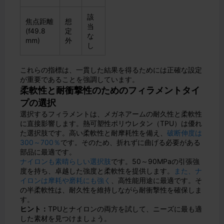
該
焦点距離
想
当
(f49.8
定
な
mm)
外
し
これらの指標は、一貫した結果を得るためには正確な設定
が重要であることを強調しています。
柔軟性と耐衝撃性のためのフィラメントタイ
プの選択
選択するフィラメントは、メガネアームの耐久性と柔軟性
に直接影響します。熱可塑性ポリウレタン（TPU）は優れ
た選択肢です。高い柔軟性と耐摩耗性を備え、
破断伸度は
300～700％
です。そのため、折れずに曲げる必要がある
部品に最適です。
ナイロンも素晴らしい選択肢
です。50～90MPaの引張強
度を持ち、卓越した強度と柔軟性を提供します。
また、ナ
イロンは摩耗や磨耗にも強く
、高性能用途に最適です。そ
の半柔軟性は、耐久性を維持しながら耐衝撃性を確保しま
す。
ヒント：
TPUとナイロンの両方を試して、ニーズに最も適
した素材を見つけましょう。