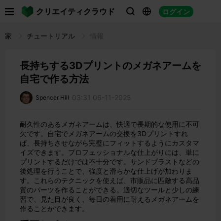

クリエイティクラウド
ログイン



家
チュートリアル
情報
長持ちする3Dプリントのメガネアームを
自宅で作る方法
03:31 06-11-2025
Spencer Hill
耐久性のあるメガネアームは、快適で長期的な使用に不可
欠です。自宅でメガネアームの交換を3Dプリントすれ
ば、長持ちさせながら完璧にフィットするようにカスタマ
イズできます。プロフェッショナルな仕上がりには、単に
プリントするだけでは不十分です。サンドブラストなどの
後処理を行うことで、強度と滑らかな仕上げが加わりま
す。これらのテクニックを使えば、市販品に匹敵する高品
質のパーツを作ることができる。適切なツールと少しの練
習で、見た目が良く、毎日の着用に耐えるメガネアームを
作ることができます。