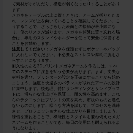
て素材がゆがんだり、構造が弱くなったりすることがあり
ます。
メガネをテーブルの上に置くときは、アームが折りたたま
れ、レンズが上を向いていることを確認してください。こ
うすることで、ざらざらした表面との接触が最小限にな
り、傷のリスクが減ります。メガネを頻繁に置き忘れる場
合は、専用のスタンドやホルダーを使って安全に保管する
ことをお勧めします。
注意してください：
メガネを保護せずにポケットやバッグ
に入れないでください。不必要なストレスや摩耗に腕をさ
らすことになります。
耐久性のある3Dプリントメガネアームを作るには、すべ
てのステップに注意を払う必要があります。まず、丈夫な
材料を選び、プリンターの設定を正確にすることから始め
ましょう。強度と快適さのバランスが取れたアームの設計
に集中します。後処理、特にサンディングとサンドブラス
トは、滑らかな仕上げを保証し、耐久性を高めます。これ
らのテクニックはプリントの質を高め、市販のものと遜色
ないものにします。様々な方法を試して、プロセスを洗練
させ、プロフェッショナルな仕上がりを目指しましょう。
練習を重ねることで、機能性とスタイルを兼ね備えたメガ
ネアームを作ることができ、毎日の使用にも耐えられるよ
うになります。