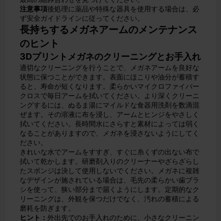
注意事項
後処理に薬品や特殊な器具を使用する場合は、必
ず安全ガイドラインに従ってください。
長持ちするメガネアームのメンテナンス
のヒント
3Dプリントメガネのクリーニングとお手入れ
適切なクリーニングを行うことで、メガネアームを良好な
状態に保つことができます。表面にほこりや油分が蓄積す
ると、寿命が短くなります。柔らかいマイクロファイバー
クロスで毎日アームを拭いてください。より深くクリーニ
ングするには、ぬるま湯にマイルドな食器用洗剤を数滴混
ぜます。その溶液に布を浸し、アームとヒンジをやさしく
拭いてください。長時間水にさらすと素材によっては弱く
なることがありますので、メガネを浸さないようにしてく
ださい。
きれいな水でアームをすすぎ、すぐに糸くずの出ない布で
拭いて乾かします。研磨剤入りのクリーナーやざらざらし
たスポンジは決して使用しないでください。メガネに複雑
なデザインが施されている場合は、毛先の柔らかい歯ブラ
シを使って、狭い部分まで届くようにします。定期的なク
リーニングは、外観を保つだけでなく、汚れの蓄積による
磨耗を防ぎます。
ヒント：
外出先でのお手入れのために、小さなクリーニン