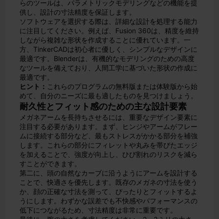
らのツールは、パラメトリックモデリングなどの機能を提
供し、設計の寸法精度を保証します。
ソフトウェアを選択する際は、詳細な設計を処理する能力
に注目してください。例えば、Fusion 360は、精度を維持
しながら複雑な形状を作成することに優れています。一
方、TinkerCADは初心者に優しく、シンプルなデザインに
最適です。Blenderは、有機的なモデリングのための高度
なツールを備えており、人間工学に基づいた形状の作成に
最適です。
ヒント：
これらのプログラムの無料版または体験版から始
めて、自分のニーズに最も適したものを見つけましょう。
耐久性とフィット感のための主な設計要素
メガネアームを長持ちさせるには、重要なデザイン要素に
注目する必要があります。まず、ヒンジやアームがフレー
ムに接続する部分など、最もストレスがかかる部分を補強
します。これらの部分にフィレットや丸みを帯びたエッジ
を加えることで、強度が向上し、ひび割れのリスクを減ら
すことができます。
第二に、頭の自然なカーブに沿うようにアームを設計する
ことで、快適さを優先します。既存のメガネの寸法を使う
か、顔の正確な寸法を測って、ぴったりとフィットするよ
うにします。わずかな誤差でも不快感やパフォーマンスの
低下につながるため、寸法精度は非常に重要です。