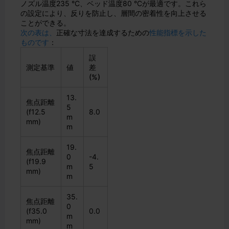
ノズル温度235 °C、ベッド温度80 °Cが最適です。これら
の設定により、反りを防止し、層間の密着性を向上させる
ことができる。
次の表は、
正確な寸法を達成するための
性能指標を示した
ものです
：
誤
測定基準
値
差
(%)
13.
焦点距離
5
(f12.5
8.0
m
mm)
m
19.
焦点距離
0
-4.
(f19.9
m
5
mm)
m
35.
焦点距離
0
(f35.0
0.0
m
mm)
m