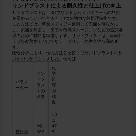
サンドブラストによる耐久性と仕上げの向上
サンドブラストは、3Dプリントしたメガネアームの品質
を高めることができるもう1つの強力な後処理技術です。
この方法では、研磨メディアを使用して表面を滑らかに
し、欠陥を除去し、塗装や蒸気スムージングなどの追加処
理のために材料を準備します。サンドブラストは、表面仕
上げを改善するだけでなく、プリントの耐久性も高めま
す。
比較分析により、他の方法と比較してサンドブラストの利
点が明らかになりました。例えば
化
サン
学
ドブ
処
パラメ
ラス
理
ーター
トの
の
結果
結
果
±0
.0
±0.
47
直径振
052
8