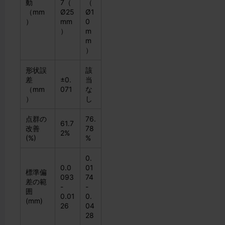
動
7（
（
（mm
Ø25
Ø1
）
mm
0
）
m
m
）
形状誤
該
差
±0.
当
（mm
071
な
）
し
点群の
76.
61.7
改善
78
2%
(%)
%
0.
0.0
01
標準偏
093
74
差の範
-
-
囲
0.01
0.
(mm)
26
04
28