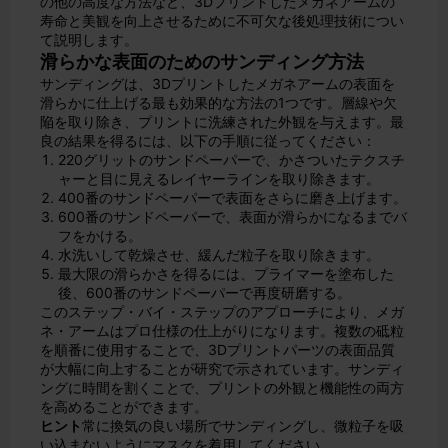
の他の高度な方法など、3Dプリントしたメガネアームの
寿命と美観を向上させるために不可欠な後処理技術につい
て説明します。
滑らかな表面のためのサンディング方法
サンディングは、3Dプリントしたメガネアームの表面を
滑らかに仕上げる最も効果的な方法の1つです。層線や欠
陥を取り除き、プリントに洗練された外観を与えます。最
良の結果を得るには、以下の手順に従ってください：
220グリットのサンドペーパーで、かさついたテクスチ
ャーと目に見えるレイヤーラインを取り除きます。
400番のサンドペーパーで表面をさらに磨き上げます。
600番のサンドペーパーで、表面が滑らかになるまでバ
フをかける。
水洗いして乾燥させ、緩んだ粒子を取り除きます。
最大限の滑らかさを得るには、プライマーを塗布した
後、600番のサンドペーパーで再度研磨する。
このステップ・バイ・ステップのアプローチにより、メガ
ネ・アームはプロ仕様の仕上がりになります。複数の砥粒
を順番に使用することで、3Dプリントパーツの表面品質
が大幅に向上することが研究で示されています。サンディ
ングに時間を割くことで、プリントの外観と機能性の両方
を高めることができます。
ヒント
常に換気の良い場所でサンディングし、微粒子を吸
い込まないようにマスクを着用してください。