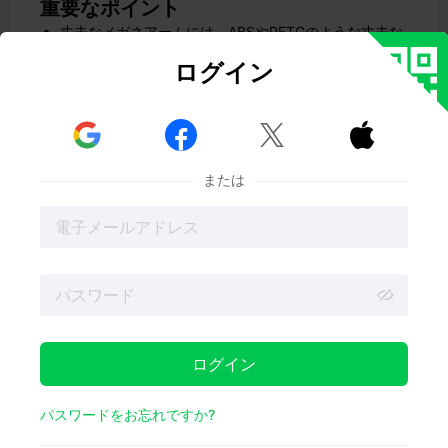
重要なポイント
丈夫なメガネアームには、ABSやPETGのような丈夫な
素材を選びましょう。これらの素材は丈夫で、壊れる
ログイン
ことなく曲がります。
精度が高く、ベッドが加熱されている3Dプリンタを使
用してください。こうすることで、適切なサイズを作
ることができ、プリント中に曲がることがなくなりま



す。
表面を滑らかにするために、サンディングなどの後処
または
理を試してみてください。こうすることで、メガネア
ームも長持ちします。
メガネアームを快適にデザインする頭にフィットする
ように形を整え、折れないように弱い部分を補強しま
す。
メガネアームはこまめにお手入れし、安全に保管して
ください。こうすることで、外観を美しく保ち、長持
ちさせることができます。
3Dプリントメガネの材料と道具
ログイン
パスワードをお忘れですか?