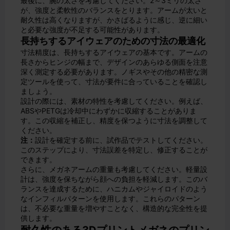
最後に、腕の太さを考慮してください。2～3ミリの太さ
が、強度と柔軟性のバランスをとります。アームが太いと
耐久性は高くなりますが、かさばるように感じ、逆に細い
と必要な強度が不足する可能性があります。
長持ちするアイウェアのための寸法の最適化
寸法精度は、長持ちするアイウェアの基本です。アームの
長さからヒンジの幅まで、デザインのあらゆる側面を注意
深く測定する必要があります。ノギスやその他の精密な測
定ツールを使って、寸法が要件に合っていることを確認し
ましょう。
設計の際には、素材の特性を考慮してください。例えば、
ABSやPETGは冷却中にわずかに収縮することがありま
す。この収縮を補正し、精度を保つように寸法を調整して
ください。
注：
設計を確定する前に、試作品でテストしてください。
このステップにより、寸法誤差を特定し、修正することが
できます。
さらに、メガネアームの重量も考慮してください。軽量設
計は、強度を保ちながら顔への負担を軽減します。このバ
ランスを達成するために、ハニカムやジャイロイドのよう
なインフィルパターンを使用します。これらのパターン
は、不必要な重量を増やすことなく、構造的な完全性を提
供します。