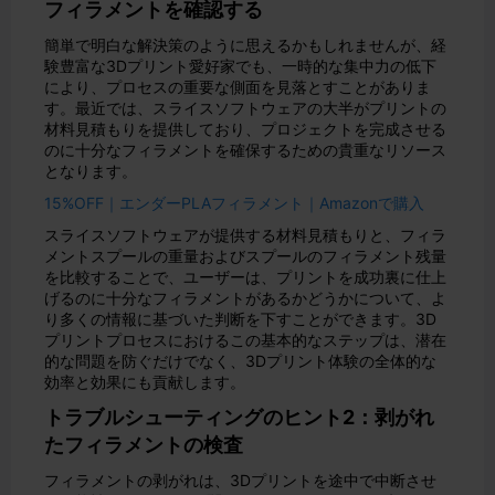
フィラメントを確認する
簡単で明白な解決策のように思えるかもしれませんが、経
験豊富な3Dプリント愛好家でも、一時的な集中力の低下
により、プロセスの重要な側面を見落とすことがありま
す。最近では、スライスソフトウェアの大半がプリントの
材料見積もりを提供しており、プロジェクトを完成させる
のに十分なフィラメントを確保するための貴重なリソース
となります。
15%OFF｜エンダーPLAフィラメント｜Amazonで購入
スライスソフトウェアが提供する材料見積もりと、フィラ
メントスプールの重量およびスプールのフィラメント残量
を比較することで、ユーザーは、プリントを成功裏に仕上
げるのに十分なフィラメントがあるかどうかについて、よ
り多くの情報に基づいた判断を下すことができます。3D
プリントプロセスにおけるこの基本的なステップは、潜在
的な問題を防ぐだけでなく、3Dプリント体験の全体的な
効率と効果にも貢献します。
トラブルシューティングのヒント2：剥がれ
たフィラメントの検査
フィラメントの剥がれは、3Dプリントを途中で中断させ