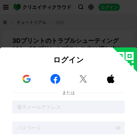

クリエイティクラウド
ログイン



家
チュートリアル
情報
3Dプリントのトラブルシューティング
101：3Dプリントプロセス中に押し出し
が止まる
ログイン
07:10 02-25-2025
Juan Sebastián



または