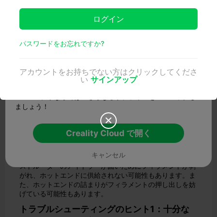
ログイン

時折、3Dプリンターのホットエンドから溶融フィラメン
トが押し出されなくなることがありますが、これは印刷プ
ロセスに悪影響を及ぼすさまざまな要因によるものです。
パスワードをお忘れですか?
すべての機能をお楽しみください
10%オフ｜Creality Ender 3 ダイレクトドライブエクスト
ルーダーキット
｜ Amazonで購入
モデルの詳細情報をすべて確認し、シームレスなクラウドス
アカウントをお持ちでない方はクリックしてくださ
ライシングとワンクリック印刷をご利用いただけます。モデ
い
サインアップ
何がこの3Dプリント問題を引き起こすの
ルとインタラクションして限定ポイントを獲得し、Creality
か？
Cloudアプリならではのさらなるサプライズをアンロックし
ましょう！
この3Dプリントの問題は、通常、フィラメント供給に問
題があるか、ホットエンド/ノズルに問題があるかとい

う、プリントプロセスの2つの側面にまで遡ることができ
Creality Cloud で開く
ます。フィラメントが不足しているという単純なことかも
しれません。プリンターによっては、スプールを隠してい
キャンセル
るため、必ずしも明らかではありません！あるいは、エク
ストルーダーのアイドラーが固いためにフィラメントが剥
がれ、ホットエンドに供給されない可能性もあります。ま
た、ホットエンドの詰まりがフィラメントの押し出しを妨
げている可能性もあります。
トラブルシューティングのヒント1：十分な