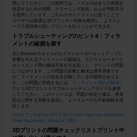
照してください。この資料では、ノズルの詰まりの原因を
特定するための洞察、クリーニング技術、および予防方法
を提供しています。これらのガイドラインに従うことで、
ユーザーは最適な3Dプリンター性能を維持し、よりスム
ーズで成功率の高いプリントを行うことができます。
トラブルシューティングのヒント4：フィラ
メントの破損を探す
主にBowdenスタイルのエクストルーダーセットアップに
影響を与えるフィラメントの破損は、エクストルーダーと
ホットエンド間の接続不良を引き起こし、プリントの問題
につながります。この問題の診断と解決は通常簡単です
が、フィラメントの劣化を示唆している可能性がありま
す。この問題に対処するには、
フィラメント切れの解決に
関する
3Dプリントトラブルシューティングガイドを参照
してください。このリソースは、問題の特定と修正、再発
防止に関する洞察を提供し、よりスムーズな印刷体験を保
証します。
10%オフ｜Creality 8PCS 3D Printer High-end Hardened
Steel Nozzle Kit｜Amazonで購入
3Dプリントの問題チェックリストプリント中