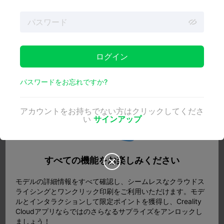
ログイン
パスワードをお忘れですか?
(出典：pinterest.com）
アカウントをお持ちでない方はクリックしてくださ
レジンで
プリントした後、望ましい品質を得るためには、
い
サインアップ
プリントを徹底的に洗浄し、硬化させることが不可欠で

す。最初のステップでは、イソプロピルアルコールにプリ
ントを浸し、余分な樹脂を取り除きます。残った樹脂がフ
ィギュアやミニチュアの複雑なディテールを傷つけないよ
すべての機能をお楽しみください

うに、この工程を2回繰り返すことをお勧めする。
モデルの詳細情報をすべて確認し、シームレスなクラウドス
ライシングとワンクリック印刷をご利用いただけます。モデ
イソプロピルアルコール99% (IPA) アメリカ製 -
Amazon
ルとインタラクションして限定ポイントを獲得し、Creality
で購入
Cloudアプリならではのさらなるサプライズをアンロックし
次に、プリントの強度を高め、未硬化樹脂の不快な臭いや
ましょう！