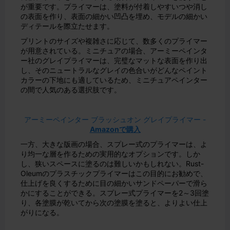
が重要です。プライマーは、塗料が付着しやすいつや消し
の表面を作り、表面の細かい凹凸を埋め、モデルの細かい
ディテールを際立たせます。
プリントのサイズや複雑さに応じて、数多くのプライマー
が用意されている。ミニチュアの場合、アーミーペインタ
ー社のグレイプライマーは、完璧なマットな表面を作り出
し、そのニュートラルなグレイの色合いがどんなペイント
カラーの下地にも適しているため、ミニチュアペインター
の間で人気のある選択肢です。
アーミーペインター ブラッシュオン グレイプライマー -
Amazonで購入
一方、大きな版画の場合、スプレー式のプライマーは、よ
り均一な層を作るための実用的なオプションです。しか
し、狭いスペースに塗るのは難しいかもしれない。Rust-
Oleumのプラスチックプライマーはこの目的にお勧めで、
仕上げを良くするために目の細かいサンドペーパーで滑ら
かにすることができる。スプレー式プライマーを2～3回塗
り、各塗膜が乾いてから次の塗膜を塗ると、よりよい仕上
がりになる。