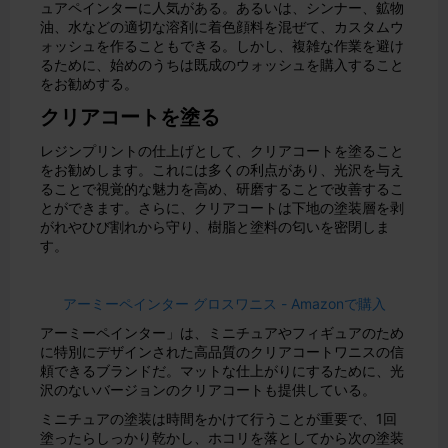
ュアペインターに人気がある。あるいは、シンナー、鉱物
油、水などの適切な溶剤に着色顔料を混ぜて、カスタムウ
ォッシュを作ることもできる。しかし、複雑な作業を避け
るために、始めのうちは既成のウォッシュを購入すること
をお勧めする。
クリアコートを塗る
レジンプリントの仕上げとして、クリアコートを塗ること
をお勧めします。これには多くの利点があり、光沢を与え
ることで視覚的な魅力を高め、研磨することで改善するこ
とができます。さらに、クリアコートは下地の塗装層を剥
がれやひび割れから守り、樹脂と塗料の匂いを密閉しま
す。
アーミーペインター グロスワニス - Amazonで購入
アーミーペインター」は、ミニチュアやフィギュアのため
に特別にデザインされた高品質のクリアコートワニスの信
頼できるブランドだ。マットな仕上がりにするために、光
沢のないバージョンのクリアコートも提供している。
ミニチュアの塗装は時間をかけて行うことが重要で、1回
塗ったらしっかり乾かし、ホコリを落としてから次の塗装