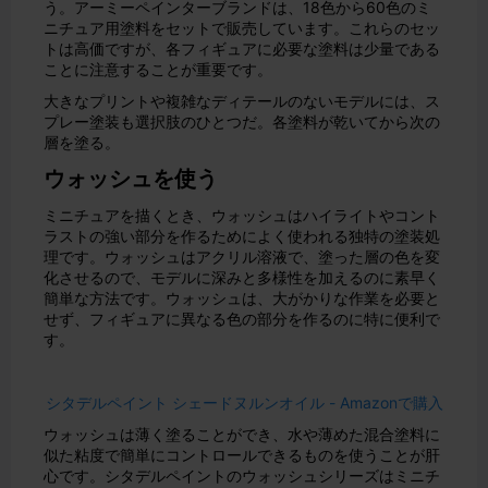
う。アーミーペインターブランドは、18色から60色のミ
ニチュア用塗料をセットで販売しています。これらのセッ
トは高価ですが、各フィギュアに必要な塗料は少量である
ことに注意することが重要です。
大きなプリントや複雑なディテールのないモデルには、ス
プレー塗装も選択肢のひとつだ。各塗料が乾いてから次の
層を塗る。
ウォッシュを使う
ミニチュアを描くとき、ウォッシュはハイライトやコント
ラストの強い部分を作るためによく使われる独特の塗装処
理です。ウォッシュはアクリル溶液で、塗った層の色を変
化させるので、モデルに深みと多様性を加えるのに素早く
簡単な方法です。ウォッシュは、大がかりな作業を必要と
せず、フィギュアに異なる色の部分を作るのに特に便利で
す。
シタデルペイント シェードヌルンオイル -
Amazonで購入
ウォッシュは薄く塗ることができ、水や薄めた混合塗料に
似た粘度で簡単にコントロールできるものを使うことが肝
心です。シタデルペイントのウォッシュシリーズはミニチ