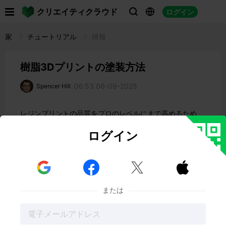

クリエイティクラウド
ログイン



家
チュートリアル
情報
樹脂3Dプリントの塗装方法
06:53 06-09-2025
Spencer Hill
レジンプリントの品質をプロのレベルにまで高めるため
に、最後の重要なステップは塗装です。しかし、洗練され
た仕上がりを実現するには、塗装の技術だけでなく、事前
ログイン
の入念な準備が必要です。この最初のステップを怠ると、
塗装の色が薄くなってしまったり、塗装の層がはがれやす
くなったりして、全体の仕上がりが損なわれてしまいま



す。
樹脂プリントの印刷後の包括的な洗浄と
または
硬化