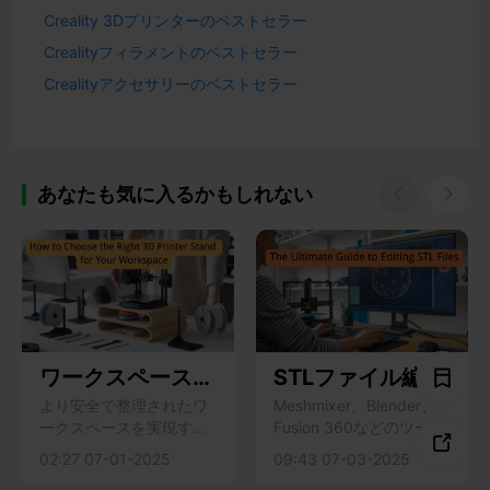
Creality 3Dプリンターのベストセラー
Crealityフィラメントのベストセラー
Crealityアクセサリーのベストセラー
あなたも気に入るかもしれない


ワークスペースに
STLファイル編集
適した3Dプリン
の究極ガイド
より安全で整理されたワ
Meshmixer、Blender、
ークスペースを実現する
Fusion 360などのツール
タスタンドの選び

ために、安定性、サイ
を使って、3Dプリント用
02:27 07-01-2025
09:43 07-03-2025
方
ズ、素材、収納、ケーブ
のSTLファイルを編集す