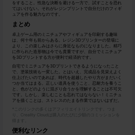
をすること。性急な決断を避ける一方で、試すことを恐れ
てはいけない。それがレジンプリントで自分だけのフィギ
ュアを作る魅力なのです。
まとめ
卓上ゲーム用のミニチュアやフィギュアを印刷する趣味
は、何十年も前からある。レジン3Dプリンターの登場に
より、この楽しみはさらに身近なものになりました。精巧
に作られた造形物は今でも貴重ですが、自分でミニチュア
を3Dプリントする方が便利で経済的です。
自宅でミニチュアを3Dプリントできるようになったこと
で、塗装技術も一変した。とはいえ、完成品を見栄えよく
仕上げたいのであれば、時代を超越したやり方がまだいく
つか当てはまる。正しい道具を使うこと、忍耐力を養うこ
と、色がどのように混ざり合うかを理解することは不可欠
です。しかし、楽しむことも忘れてはならない！ミニチュ
アを描くことは、ストレスのたまる作業ではないはずだ。
*このリンクの多くはアフィリエイトリンクです。つま
り、Creality Cloudは購入のたびに少額のコミッションを
得ます。
便利なリンク