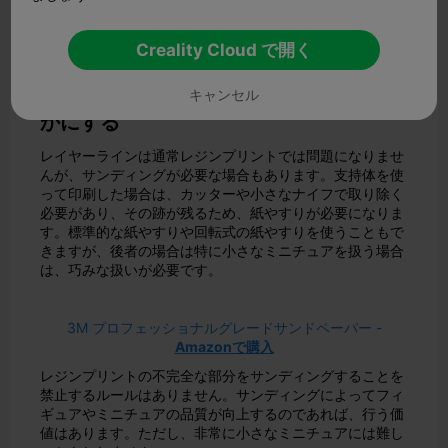
表面のベタつきをなくすために、二次硬化工程が必要で
す。この工程により、プリントのすべての部分が耐久性を
持ち、意図した用途に適していることがさらに保証されま
Creality Cloud で開く
す。
サンドペーパーでサポートマークを滑ら
キャンセル
かにする
レイヤーラインは通常レジンプリントでは問題になりませ
んが、サンディングが必要な場合もあります。支持体を使
って印刷した場合は、カッターや小さなナイフで取り除く
必要があり、その跡が残るため、紙やすりが必要になりま
す。標準的な紙やすりや回転式の紙やすりを使うこともで
きますが、後者の場合は特に小さなミニチュアを扱う場合
は、巧みな扱いが必要です。
3M プロフェッショナルグレードサンドペーパー -
Amazonで購入
レジンプリントの不完全な部分をサンディングすることを
禁止するルールはありません。サンディングによってフィ
ギュアやミニチュアの品質が向上するのであれば、行う価
値はあります。ただし、非常に小さなミニチュアには難し