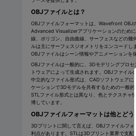
ソースを提供します。
OBJファイルとは？
OBJファイルフォーマットは、Wavefront OBJの略
Advanced Visualizerアプリケーショ
線、ポリゴン、自由曲線、サーフェスなどの幾何
ルは主にサーフェスジオメトリをエンコードし
OBJファイルはシーン情報やアニメーションを
OBJファイルは一般的に、3Dモデリングプロ
トウェアによって生成されます。OBJファイルの
中立的なファイル形式は、CADソフトウェア
ケーションで3Dモデルを共有するための一般的
STLファイル形式とは異なり、色とテクスチャ
博しています。
OBJファイルフォーマットは他とどう
3Dプリントに関して言えば、OBJファイルフ
利点があります。STLは3Dプリント業界で支