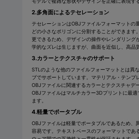
モデルで複雑な形状やデザインを正確に表現す
2.多角面によるテセレーション
テセレーションはOBJファイルフォーマットの
どの小さなポリゴンに分割することができます
更できるため、デザインの操作やレンダリング
学的なズレは生じますが、曲面を近似し、高品
3.カラーとテクスチャのサポート
STLのような他のファイルフォーマットとは異
ブでサポートしています。マテリアル・テンプレ
OBJファイルに関連するカラーとテクスチャデ
OBJファイルはマルチカラー3Dプリントに最
ます。
4.軽量でポータブル
OBJファイルは軽量でポータブルであるため、
容易です。テキストベースのフォーマットであ
ウェア間での互換性と一貫性が保証されます。さ