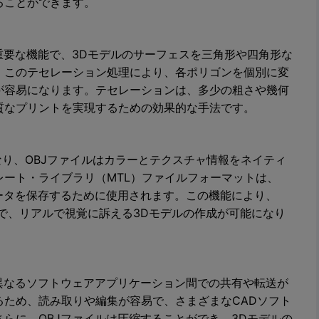
ることができます。
重要な機能で、3Dモデルのサーフェスを三角形や四角形な
。このテセレーション処理により、各ポリゴンを個別に変
が容易になります。テセレーションは、多少の粗さや幾何
質なプリントを実現するための効果的な手法です。
なり、OBJファイルはカラーとテクスチャ情報をネイティ
ート・ライブラリ（MTL）ファイルフォーマットは、
ータを保存するために使用されます。この機能により、
適で、リアルで視覚に訴える3Dモデルの作成が可能になり
異なるソフトウェアアプリケーション間での共有や転送が
るため、読み取りや編集が容易で、さまざまなCADソフト
らに、OBJファイルは圧縮することができ、3Dモデルの