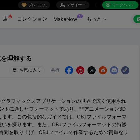

プレミアム

デザイナー
ワークベンチ


AI
店
コレクション
もっと
MakeNow

式を理解する
お気に入り
共有





3Dグラフィックスアプリケーションの世界で広く使用され
ントに
適したフォーマットであり、非アニメーション3D
ます。この包括的なガイドでは、OBJファイルフォーマ
いを探ります。また、OBJファイルフォーマットの特徴
質問を取り上げ、OBJファイルで作業するための貴重なリ