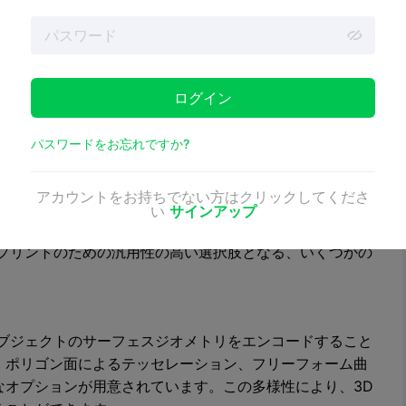
一方、OBJファイルは、正確なマルチカラー3Dプリント
ズを大幅に増加させることなく高解像度デザインを扱うこ
BJファイル・フォーマットは、シーン情報とアニメーショ
ログイン
などのフォーマットとは異なります。FBXやCOLLADAとは
ションをサポートしていません。このため、OBJは、複雑
パスワードをお忘れですか?
3Dモデルデータの保存と交換のみが必要な場合に適してい
アカウントをお持ちでない方はクリックしてくださ
い
サインアップ
とプリントのための汎用性の高い選択肢となる、いくつかの
オブジェクトのサーフェスジオメトリをエンコードすること
、ポリゴン面によるテッセレーション、フリーフォーム曲
なオプションが用意されています。この多様性により、3D