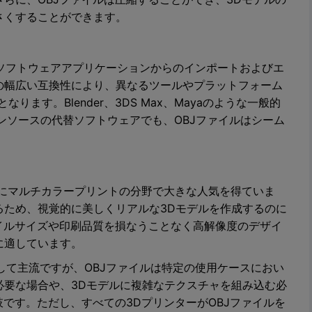
さくすることができます。
Dソフトウェアアプリケーションからのインポートおよびエ
の幅広い互換性により、異なるツールやプラットフォーム
ます。Blender、3DS Max、Mayaのような一般的
プンソースの代替ソフトウェアでも、OBJファイルはシーム
。
特にマルチカラープリントの分野で大きな人気を得ていま
るため、視覚的に美しくリアルな3Dモデルを作成するのに
イルサイズや印刷品質を損なうことなく高解像度のデザイ
に適しています。
として主流ですが、OBJファイルは特定の使用ケースにおい
必要な場合や、3Dモデルに複雑なテクスチャを組み込む必
肢です。ただし、すべての3DプリンターがOBJファイルを