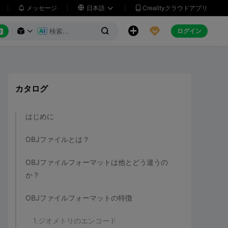
メッセージ

日本語
Crealityクラウドアプリ






ログイン



カタログ
はじめに
OBJファイルとは？
OBJファイルフォーマットは他とどう違うの
か？
OBJファイルフォーマットの特徴
1.ジオメトリのエンコード