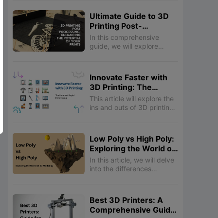
process of painting PLA 3D
するよくある質問
prints, from the necessary
Ultimate Guide to 3D
preparations to the final
Printing Post-
1.OBJファイルを他のフォーマットに変換で
touches.
Processing: Tips for
In this comprehensive
きますか？
Perfect Finishes
guide, we will explore
various methods and
2.OBJファイルを3Dプリントできますか？
techniques for post-
processing 3D prints,
Innovate Faster with
allowing you to achieve
3.3DプリントにOBJファイルを使用するこ
3D Printing: The
smoother surfaces,
とに制限はありますか？
Future of Rapid
improved mechanical
This article will explore the
Prototyping
properties, enhanced
ins and outs of 3D printing
aesthetics, and more.
prototypes, from its basic
OBJファイルを扱うためのリソース
principles to its benefits
and applications.
Low Poly vs High Poly:
オンラインマーケットプレイス
Exploring the World of
3D Modeling
In this article, we will delve
ソフトウェアアプリケーション：
into the differences
between low poly and high
オンライン編集プラットフォーム：
poly models, explore their
respective advantages and
Best 3D Printers: A
disadvantages, and
結論
Comprehensive Guide
discuss their applications in