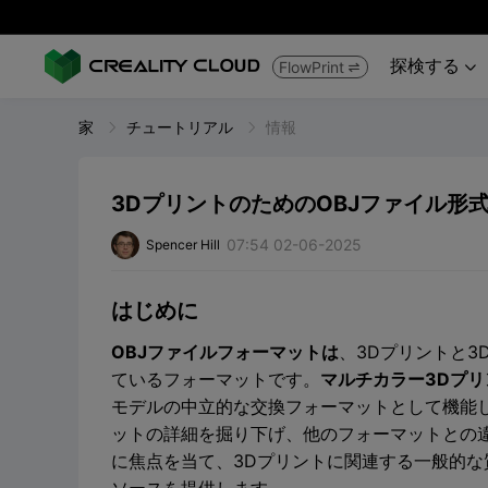
探検する
FlowPrint


家
チュートリアル
情報
3DプリントのためのOBJファイル形
07:54 02-06-2025
Spencer Hill
はじめに
OBJファイルフォーマットは
、3Dプリントと
ているフォーマットです。
マルチカラー3Dプリ
モデルの中立的な交換フォーマットとして機能し
ットの詳細を掘り下げ、他のフォーマットとの違
に焦点を当て、3Dプリントに関連する一般的な