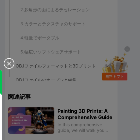
2.多角形の面によるテセレーション
3.カラーとテクスチャのサポート
4.軽量でポータブル
5.幅広いソフトウェアサポート

OBJファイルフォーマットと3Dプリント
無料ギフト
OBJファイルのオープンと編集
1.CADソフトウェア
関連記事
2.専用OBJエディタ
Painting 3D Prints: A
Comprehensive Guide
3.オンラインサービスとプラットフォーム
In this comprehensive
guide, we will walk you
through the step-by-step
OBJファイルフォーマットと3Dプリントに関