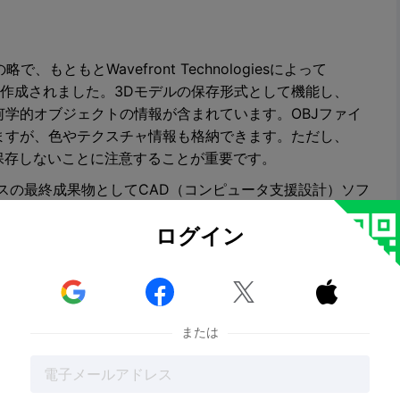
で、もともとWavefront Technologiesによって
ンのために作成されました。3Dモデルの保存形式として機能し、
学的オブジェクトの情報が含まれています。OBJファイ
ますが、色やテクスチャ情報も格納できます。ただし、
保存しないことに注意することが重要です。
セスの最終成果物としてCAD（コンピュータ支援設計）ソフ
ファイル拡張子は「.obj」です。このオープンソースで
ログイン
によって広くサポートされているため、グラフィックアプリ
な選択肢となっています。さらに、OBJファイル形式は、
情報を保存できるため、マルチカラー3Dプリントで人気を



または
違うのか？
ォーマットはSTLなどの他のフォーマットと比較して明確な
配的なフォーマットですが、マルチカラープリントのサポー