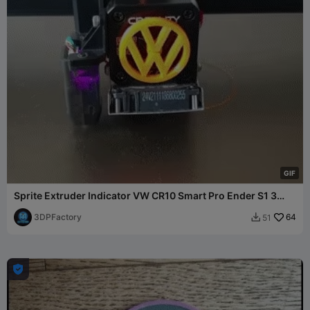
G
I
F
Sprite Extruder Indicator VW CR10 Smart Pro Ender S1 3
Prusa
3DPFactory
64
51

