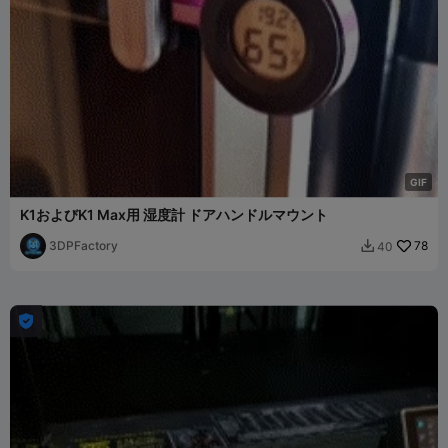
G
I
F
K1およびK1 Max用 湿度計 ドアハンドルマウント
3DPFactory
78
40

