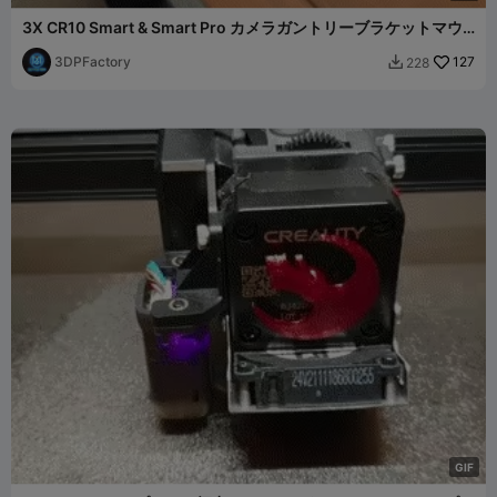
3X CR10 Smart & Smart Pro カメラガントリーブラケットマウ
ント CR-10
3DPFactory
127
228

G
I
F