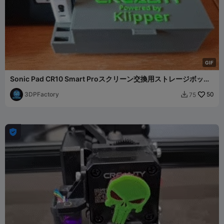
G
I
F
Sonic Pad CR10 Smart Proスクリーン交換用ストレージボック
ス
3DPFactory
50
75

