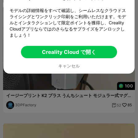
モデルの詳細情報をすべて確認し、シームレスなクラウドス
ライシングとワンクリック印刷をご利用いただけます。モデ
ルとインタラクションして限定ポイントを獲得し、Creality
Cloudアプリならではのさらなるサプライズをアンロックし
ましょう！
Creality Cloud で開く
キャンセル
100
イージープリント K2 プラス うんちシュート モジュラー式マグネ
ットごみ箱
3DPFactory
85
52
