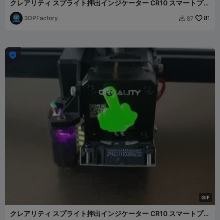
クレアリティ スプライト押出インジケーター CR10 スマートプロ
エンダー3 S1
3DPFactory
81
87


G
I
F
クレアリティ スプライト押出インジケーター CR10 スマートプロ