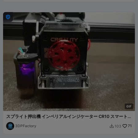

G
I
F
スプライト押出機 インペリアルインジケーター CR10 スマートプ
ロエンダー S1 3
3DPFactory
71
103
