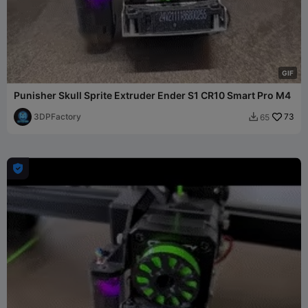
G
I
F
Punisher Skull Sprite Extruder Ender S1 CR10 Smart Pro M4
3DPFactory
73
65

