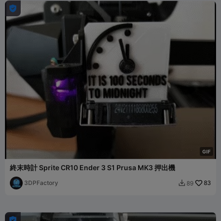

G
I
F
終末時計 Sprite CR10 Ender 3 S1 Prusa MK3 押出機
3DPFactory
83
89

