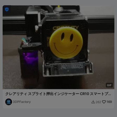

G
I
F
クレアリティ スプライト押出インジケーター CR10 スマートプロ
エンダー3 S1
3DPFactory
169
262
