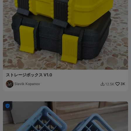
ストレージボックス V1.0
Slavik Kopanov
3K
12.5K

