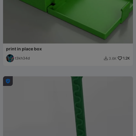
print in place box
t3kh34d
1.2K
3.6K

