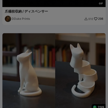
G
I
F
爪楊枝収納 / ディスペンサー
DDuke Prints
298
916

299