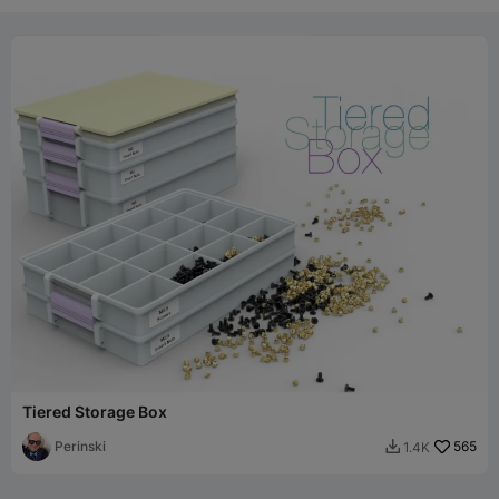
Tiered Storage Box
Perinski
565
1.4K
