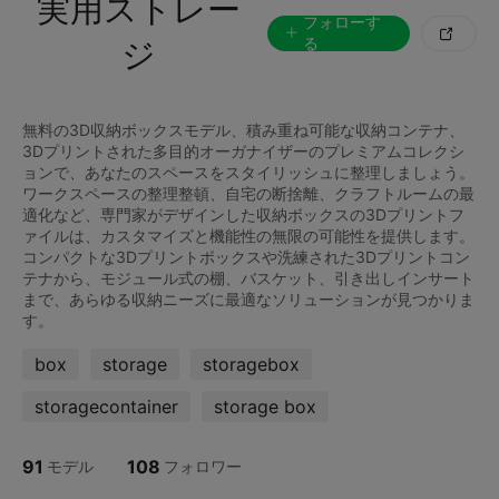
実用ストレー
フォローす

る
ジ
無料の3D収納ボックスモデル、積み重ね可能な収納コンテナ、
3Dプリントされた多目的オーガナイザーのプレミアムコレクシ
ョンで、あなたのスペースをスタイリッシュに整理しましょう。
ワークスペースの整理整頓、自宅の断捨離、クラフトルームの最
適化など、専門家がデザインした収納ボックスの3Dプリントフ
ァイルは、カスタマイズと機能性の無限の可能性を提供します。
コンパクトな3Dプリントボックスや洗練された3Dプリントコン
テナから、モジュール式の棚、バスケット、引き出しインサート
まで、あらゆる収納ニーズに最適なソリューションが見つかりま
box
storage
storagebox
storagecontainer
storage box
91
108
モデル
フォロワー