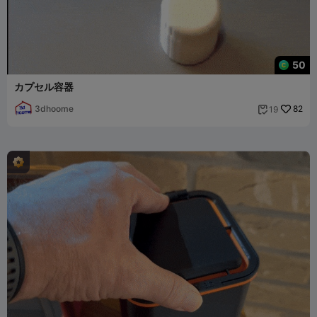
50
カプセル容器
3dhoome
82
19
