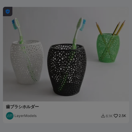

歯ブラシホルダー
LayerModels
2.5K
6.1K
