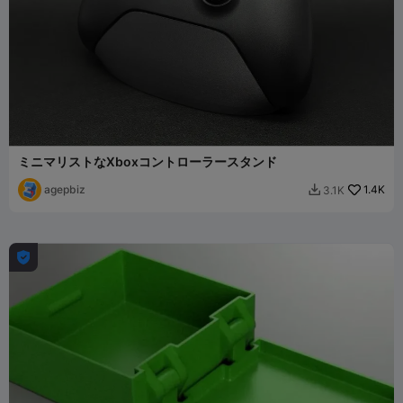
ミニマリストなXboxコントローラースタンド
agepbiz
1.4K
3.1K

