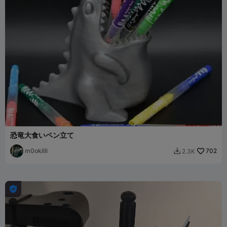
恐竜大食いペン立て
m0okilll
702
2.3K

