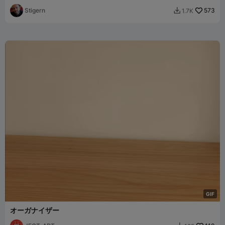
Stigern
573
1.7K

G
I
F
オーガナイザー