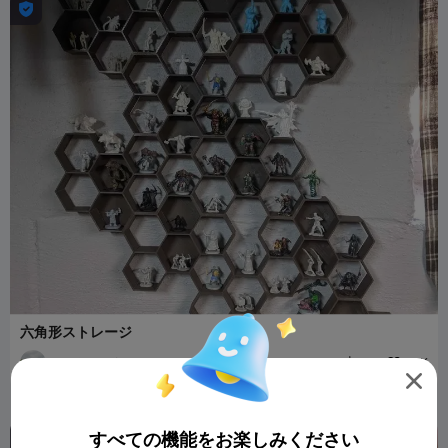

六角形ストレージ
Inheritance/Ender
1.3K
1.4K


すべての機能をお楽しみください