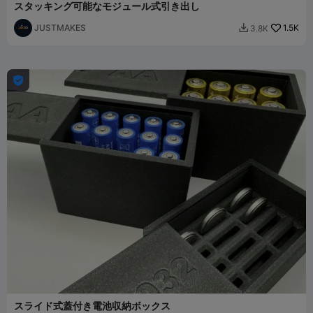
スタッキング可能なモジュール式引き出し
JUSTMAKES
1.5K
3.8K


スライド式蓋付き電池収納ボックス