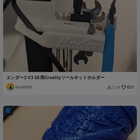
エンダー3 V3 SE用Crealityツールキットホルダー
NoahG85
623
2.3K

