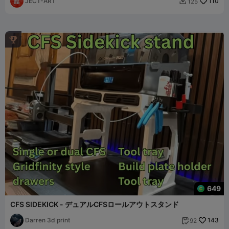
JECT-ART
110
125


649
CFS SIDEKICK - デュアルCFSロールアウトスタンド
Darren 3d print
143
92
