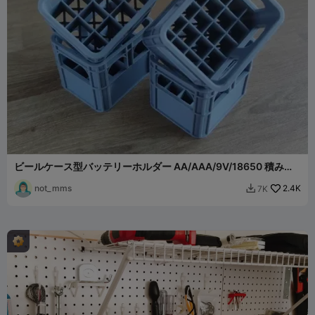
ビールケース型バッテリーホルダー AA/AAA/9V/18650 積み重
ね可能
not_mms
2.4K
7K
