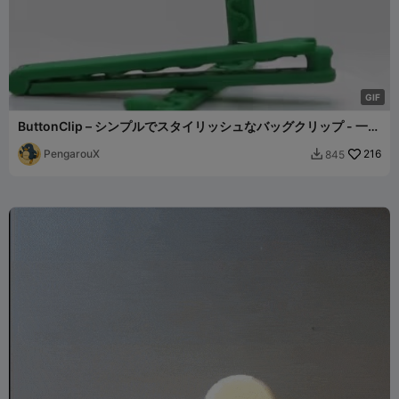
G
I
F
ButtonClip – シンプルでスタイリッシュなバッグクリップ - 一体
成型
PengarouX
216
845
