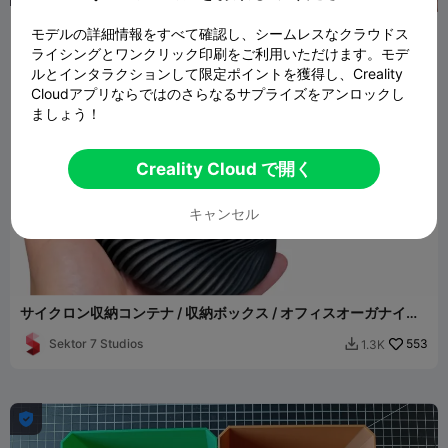
モデルの詳細情報をすべて確認し、シームレスなクラウドス
ライシングとワンクリック印刷をご利用いただけます。モデ
ルとインタラクションして限定ポイントを獲得し、Creality
Cloudアプリならではのさらなるサプライズをアンロックし
ましょう！
Creality Cloud で開く
キャンセル
サイクロン収納コンテナ / 収納ボックス / オフィスオーガナイザ
ー
Sektor 7 Studios
553
1.3K

