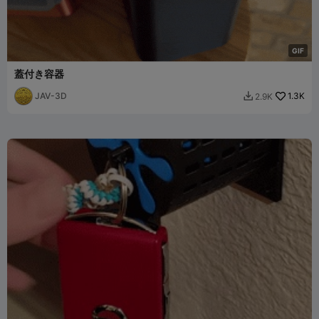
G
I
F
蓋付き容器
JAV-3D
1.3K
2.9K
