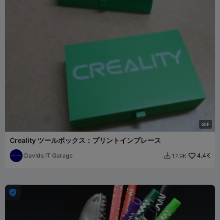
G
I
F
Creality ツールボックス：プリントインプレース
Davids IT Garage
4.4K
17.9K

