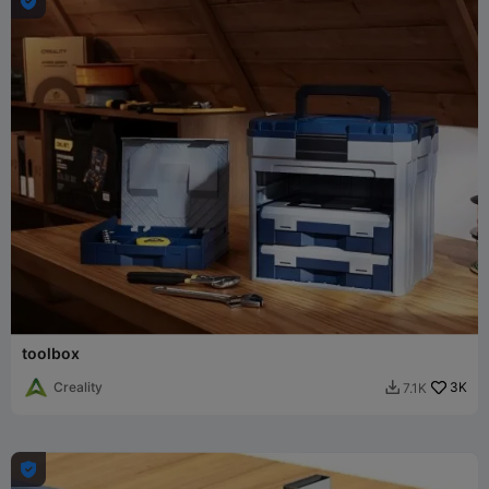

toolbox
Creality
3K
7.1K

