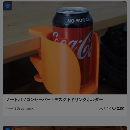

ノートパソコンセーバー - デスク下ドリンクホルダー
3DreamerX
2.8K
5.2K
