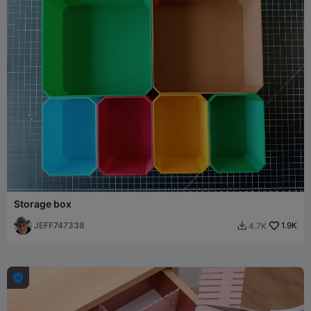
Storage box
JEFF747338
1.9K
4.7K

