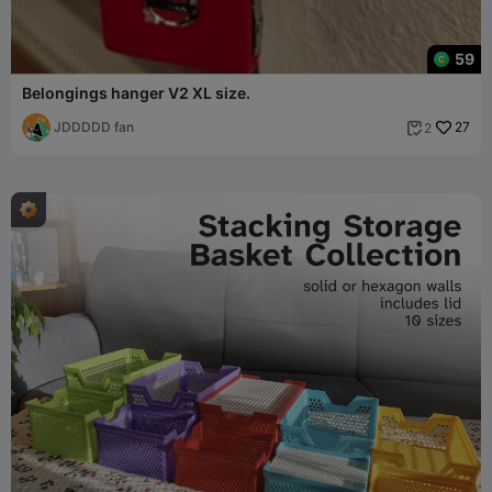
59
Belongings hanger V2 XL size.
JDDDDD fan
27
2
