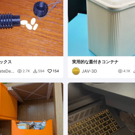
ボックス
実用的な蓋付きコンテナ
ateDesi
JAV-3D

154

2.7K
594
4.1K
