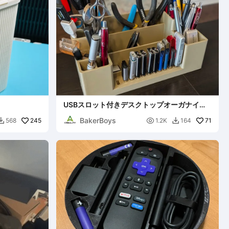
USBスロット付きデスクトップオーガナイザ
ー
BakerBoys
245

71
568
1.2K
164

