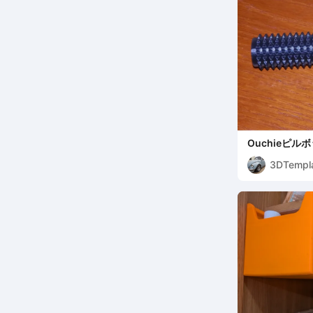
Ouchieピル
3DTempl
gn