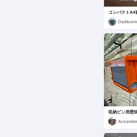
コンパクトA4
Dadikon
収納ビン用壁
Acsande