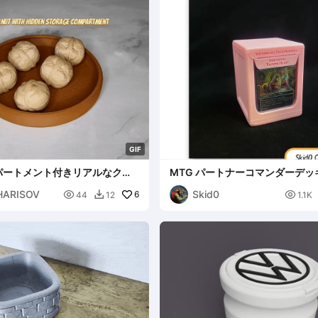
G
I
F
パートメント付きリアルなクル
MTG パートナーコマンダーデッ
カスタマイズ可能
HARISOV
Skid0

6

44
12
1.1K
