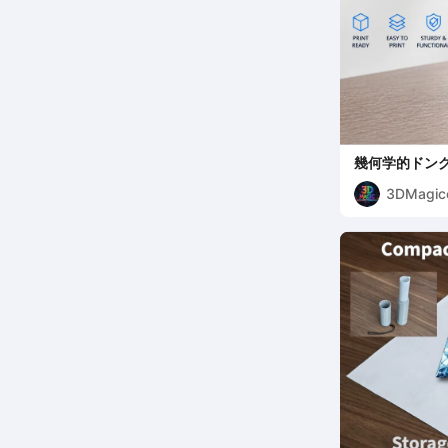
幾何学的ドング
なデスクトッ
3DMagic