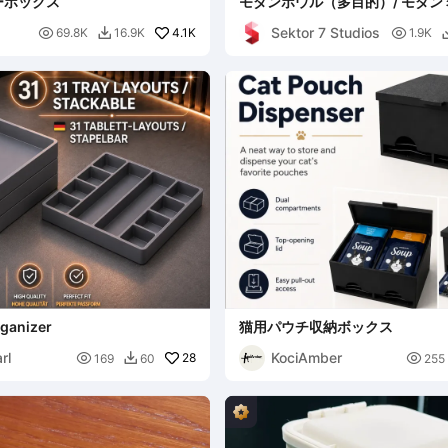
ーボックス
モダンボウル（多目的）/ モダ
ムデコ
Sektor 7 Studios

4.1K

69.8K
16.9K
1.9K

rganizer
猫用パウチ収納ボックス
rl
KociAmber

28

169
60
255
