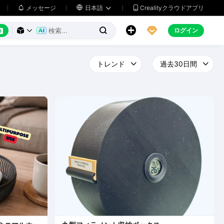
メッセージ

日本語
Crealityクラウドアプリ






ログイン


