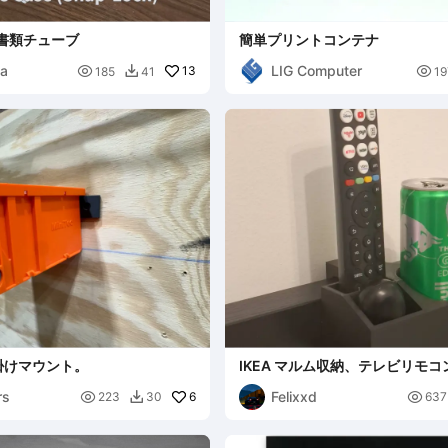
書類チューブ
簡単プリントコンテナ
na
LIG Computer

13

185
41
19

掛けマウント。
IKEA マルム収納、テレビリモ
ルホルダー
rs
Felixxd

6

223
30
637
