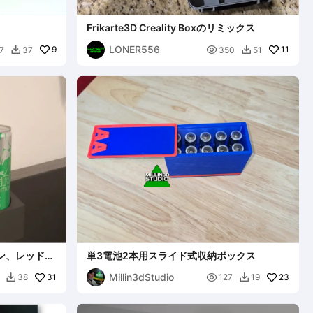
Frikarte3D Creality Boxのリミックス
LONER556
9

11
7
37
350
51


コン、レッドブ
単3電池2本用スライド式収納ボックス
Millin3dStudio
31

23
38
127
19

