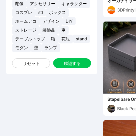
オーガナイザ
彫像
アクセサリー
キャラクター
3DPrintyi
コスプレ
stl
ボックス
ホームデコ
デザイン
DIY
ストレージ
装飾品
車
テーブルトップ
猫
花瓶
stand
モダン
壁
ランプ
リセット
確認する
Stapelbare O
Black Pea