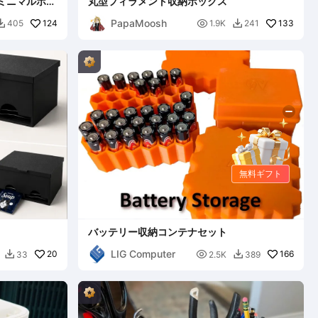
ンミニマルホー
丸型フィラメント収納ボックス
PapaMoosh
124

133
405
1.9K
241


無料ギフト
バッテリー収納コンテナセット
LIG Computer
20

166
33
2.5K
389

