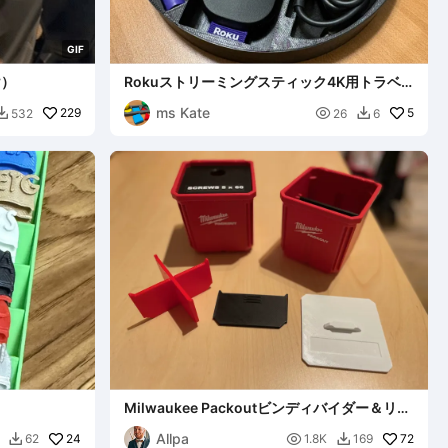
G
I
F
け）
Rokuストリーミングスティック4K用トラベ
ルケース
ms Kate
229

5
532
26
6


Milwaukee Packoutビンディバイダー＆リッ
ド // Milwaukee Packoutケース用セパレータ
Allpa
24
ーおよび蓋

72
62
1.8K
169

