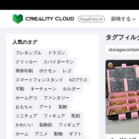
探検する
FlowPrint


タグフィル
人気のタグ
storagecontain
フレキシブル
ドラゴン
クリッカー
スパイダーマン
簡単印刷
ポケモン
レゴ
スマートフォンスタンド
k2プラス
可動
キーチェーン
ホルダー
ホームデコ
ファンタジー
おもちゃ
アート
装飾
ミニチュア
フィギュア
彫刻
かわいい
装飾的
フィギュア
ホーム
アニメ
動物
ギフト