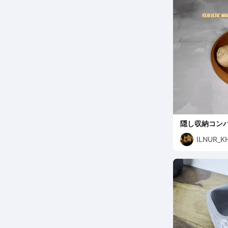
隠し収納コン
ミ
ILNUR_K