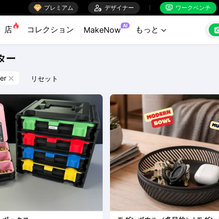

プレミアム

デザイナー
ワークベンチ


AI
店
コレクション
もっと
MakeNow

ター
er
リセット
