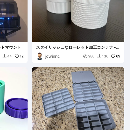
ードマウント
スタイリッシュなローレット加工コンテナ -
大＆中サイズ
jcwinnc
12

69
44
980
136

