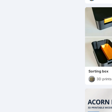
Sorting box
3D print
gifts