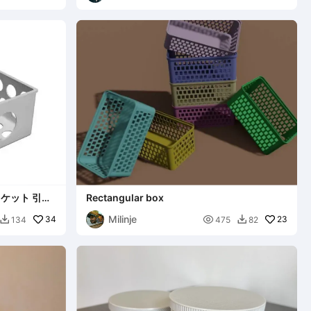
ケット 引き
Rectangular box
36g
Milinje
34

23
134
475
82

