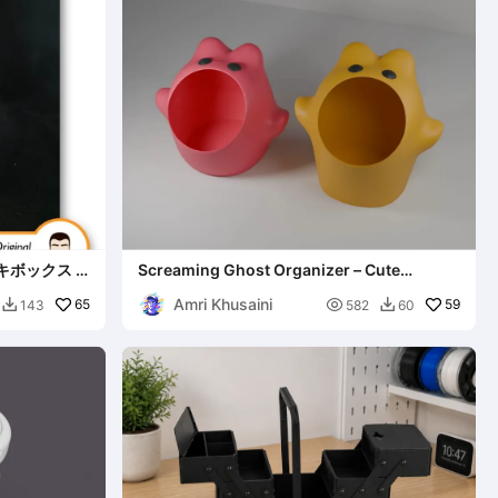
キボックス -
Screaming Ghost Organizer – Cute
Storage Pot
Amri Khusaini
65

59
143
582
60

