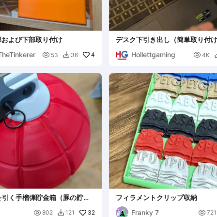
上部および下部取り付け
デスク下引き出し（簡単取り付
TheTinkerer
Hollettgaming

4

53
36
4K

を引く手榴弾貯金箱（豚の貯金
フィラメントクリップ収納
Franky 7

32

802
121
721
