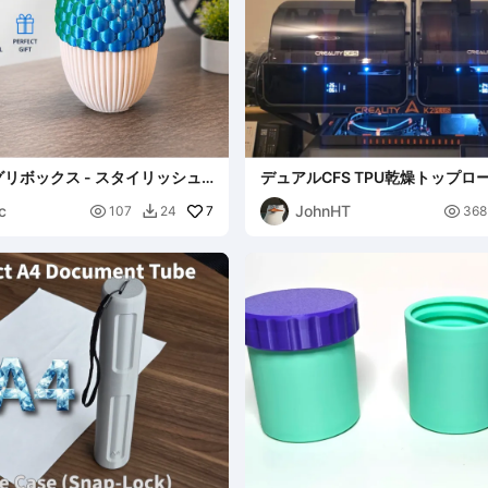
リボックス - スタイリッシュ
デュアルCFS TPU乾燥トップロ
プ収納
c
JohnHT

7

107
24
368
