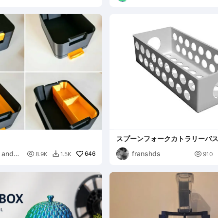
スプーンフォークカトラリーバス
出し用 D190 x W80 x H60 mm 
s and
franshds

646

8.9K
1.5K
910
