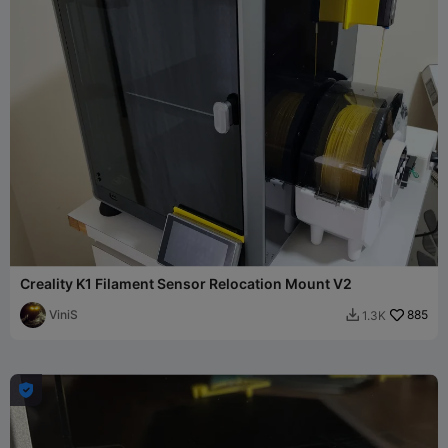
Creality K1 Filament Sensor Relocation Mount V2
ViniS
885
1.3K

