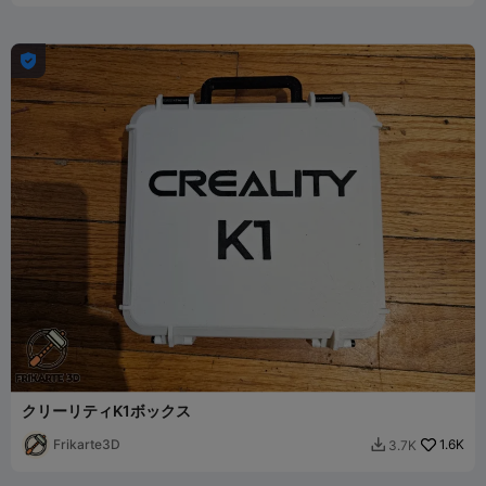

クリーリティK1ボックス
Frikarte3D
1.6K
3.7K
