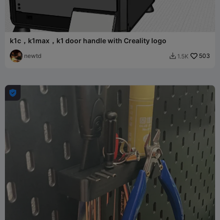
k1c，k1max，k1 door handle with Creality logo
newtd
503
1.5K

