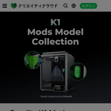

クリエイティクラウド
ログイン



フ