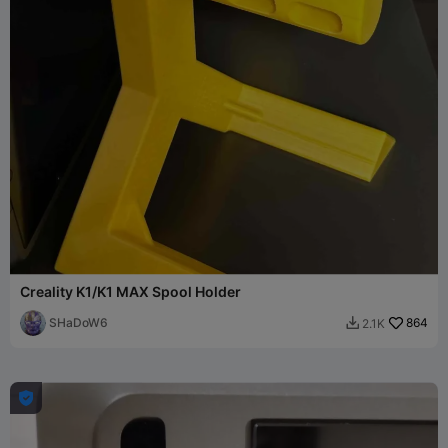
Creality K1/K1 MAX Spool Holder
SHaDoW6
864
2.1K

