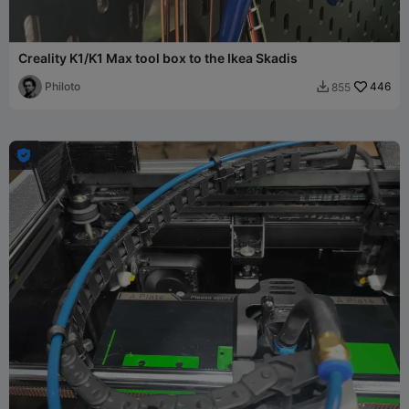
Creality K1/K1 Max tool box to the Ikea Skadis
Philoto
446
855

