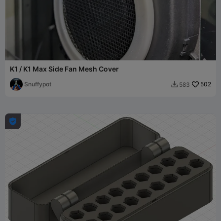
K1 / K1 Max Side Fan Mesh Cover
Snuffypot
502
583

