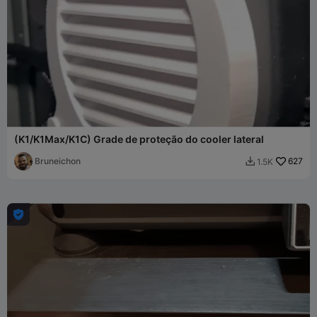
(K1/K1Max/K1C) Grade de proteção do cooler lateral
Bruneichon
627
1.5K

