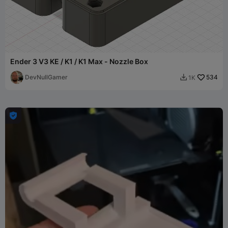
Ender 3 V3 KE / K1 / K1 Max - Nozzle Box
DevNullGamer
534
1K

