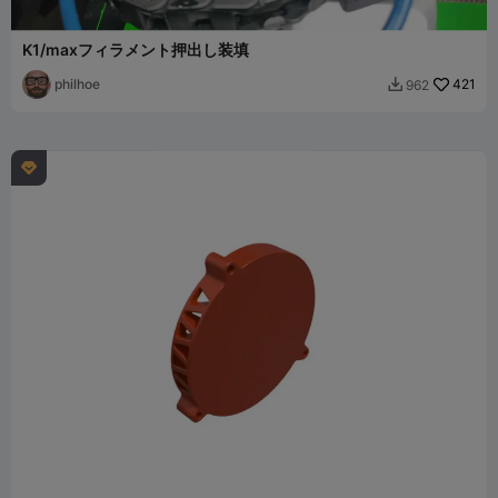
K1/maxフィラメント押出し装填
philhoe
421
962

