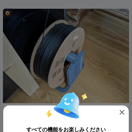
K1 MaxおよびK1用フィラメントホルダー

Rvoyum
1.5K
3K

すべての機能をお楽しみください