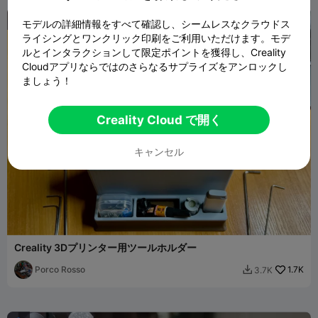

モデルの詳細情報をすべて確認し、シームレスなクラウドス
ライシングとワンクリック印刷をご利用いただけます。モデ
ルとインタラクションして限定ポイントを獲得し、Creality
Cloudアプリならではのさらなるサプライズをアンロックし
ましょう！
Creality Cloud で開く
キャンセル
Creality 3Dプリンター用ツールホルダー
Porco Rosso
1.7K
3.7K
