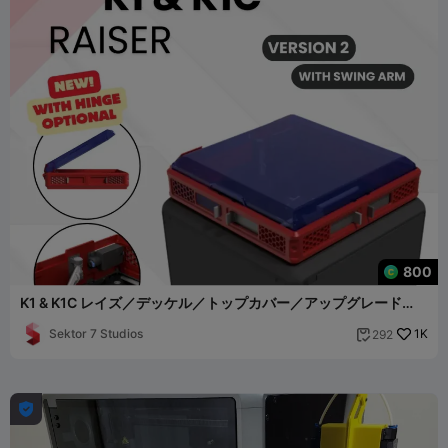
800
K1 & K1C レイズ／デッケル／トップカバー／アップグレード
（バージョン2）
Sektor 7 Studios
1K
292

