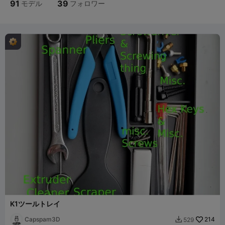
91
39
モデル
フォロワー
K1ツールトレイ
Capspam3D
214
529
