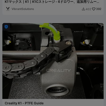
K1マックス｜K1｜K1Cストレージ - 6ドロワー、追加用リムーバ
ブルリッド
VibrantSolutions
392
402


Creality K1 - PTFE Guide