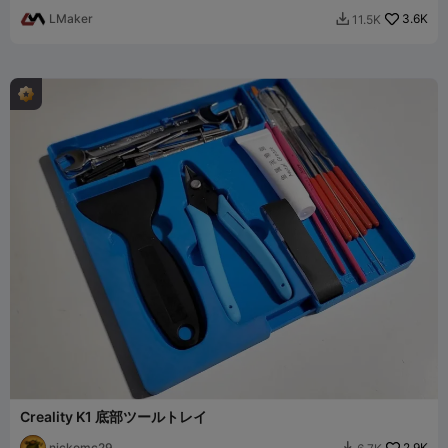
LMaker
3.6K
11.5K

Creality K1 底部ツールトレイ
nickomc29
2.9K