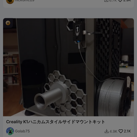
6.7K

Creality K1ハニカムスタイルサイドマウントキット
Golab75
2.1K
4.9K
