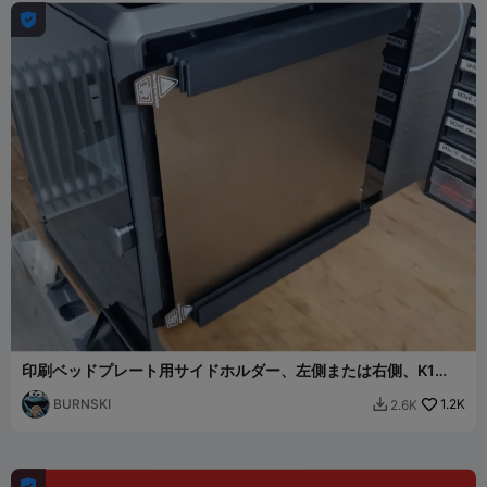

印刷ベッドプレート用サイドホルダー、左側または右側、K1
Max
BURNSKI
1.2K
2.6K

