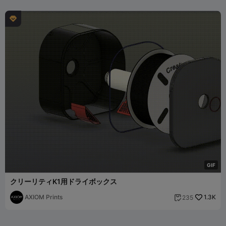

G
I
F
クリーリティK1用ドライボックス
AXIOM Prints
1.3K
235
