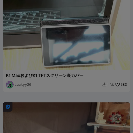
K1 MaxおよびK1 TFTスクリーン裏カバー
Luckyy26
583
1.3K

