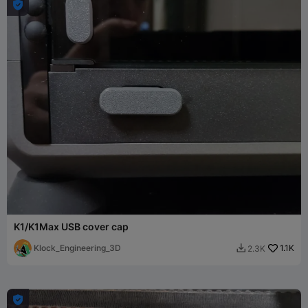

K1/K1Max USB cover cap
Klock_Engineering_3D
1.1K
2.3K

