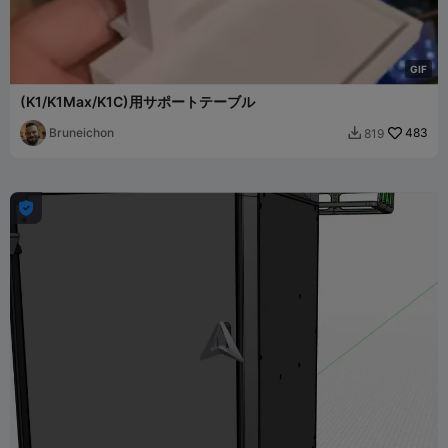
G
I
F
(K1/K1Max/K1C)用サポートテーブル
Bruneichon
483
819

