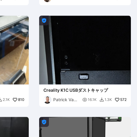

Creality K1C USBダストキャップ
Patrick Van
810

572
2.1K
16.1K
1.3K


Dulkenraad
