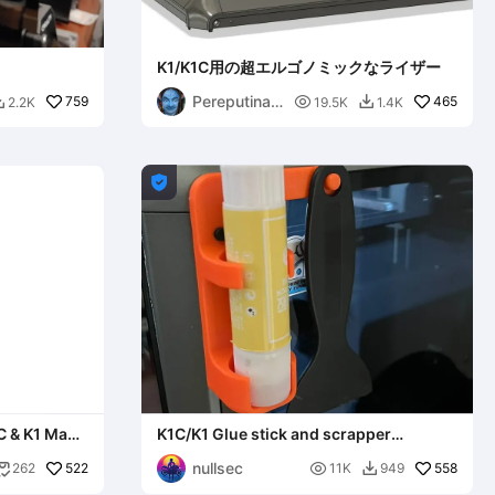
K1/K1C用の超エルゴノミックなライザー
Pereputinati
759

465
2.2K
19.5K
1.4K


on

 K1 Max
K1C/K1 Glue stick and scrapper
support/holder
nullsec
522

558
262
11K
949

