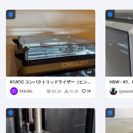


G
I
F
K1/K1C コンパクトリッドライザー（ヒン
HSW - K
ジ付）V2 （更新
ージウォー
Mikiilis
gaaaaa

2K
83.2K
10.2K


