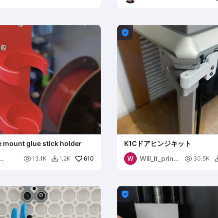
Dulkenraad

 mount glue stick holder
K1Cドアヒンジキット
Will_it_print

610

13.1K
1.2K
30.5K

us
21
