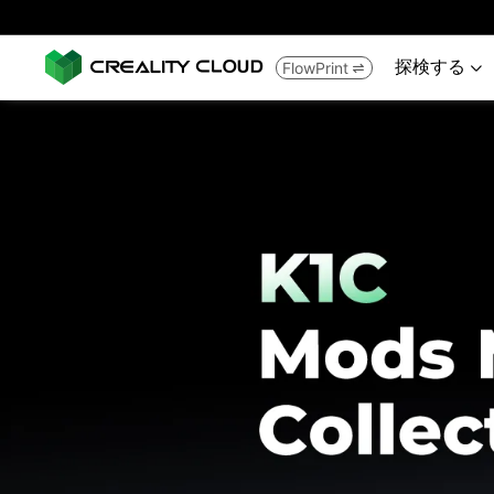
探検する
FlowPrint

