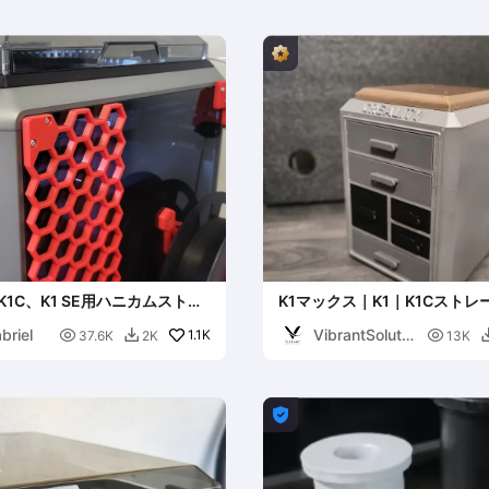
1、K1C、K1 SE用ハニカムストレ
K1マックス｜K1｜K1Cストレー
ル
ワー、追加用リムーバブルリ
briel
VibrantSolutio

1.1K

37.6K
2K
13K

ns
