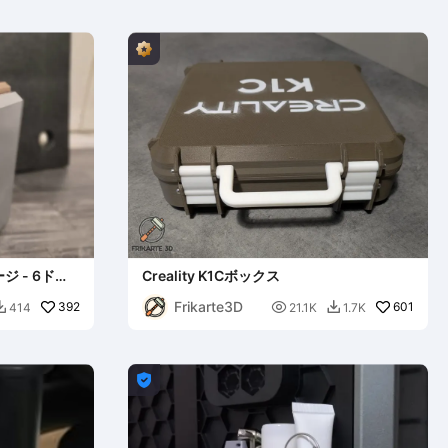
ジ - 6ドロ
Creality K1Cボックス
ッド
Frikarte3D
392

601
414
21.1K
1.7K


