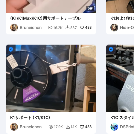
G
I
F
(K1/K1Max/K1C)用サポートテーブル
K1およびK
ボックス ス
Bruneichon
Hide-O

483
16.2K
837



K1サポート (K1/K1C)
K1C スタ
Bruneichon
DSPrin

483
17.9K
1.1K
