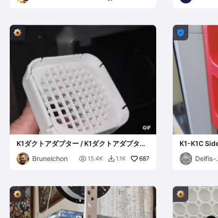

G
I
F
K1ダクトアダプター / K1ダクトアダプター
K1-K1C Side
(K1/K1C)
Bruneichon
Delfis-

687
15.4K
1.1K

Maxim