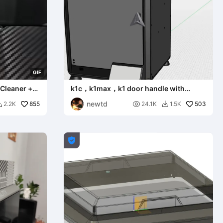
G
I
F
 Cleaner +
k1c，k1max，k1 door handle with
Creality logo
newtd
855

503
2.2K
24.1K
1.5K


