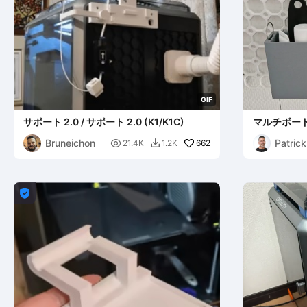
G
I
F
サポート 2.0 / サポート 2.0 (K1/K1C)
マルチボード 
Bruneichon
Patric

662
21.4K
1.2K

Dulken
