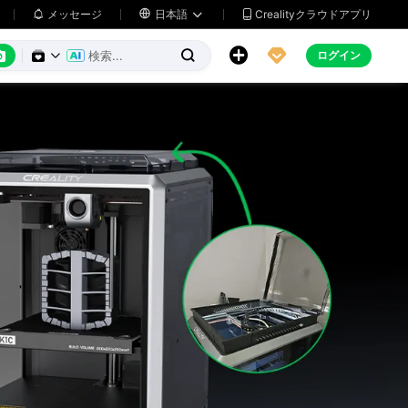
メッセージ

日本語
Crealityクラウドアプリ






ログイン

