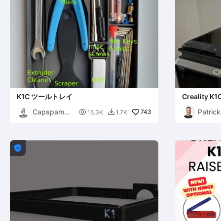
K1C ツールトレイ
Crealit
ナー
Capspam3
Patrick

743
15.3K
1.7K

D
Van
Dulken
ad
