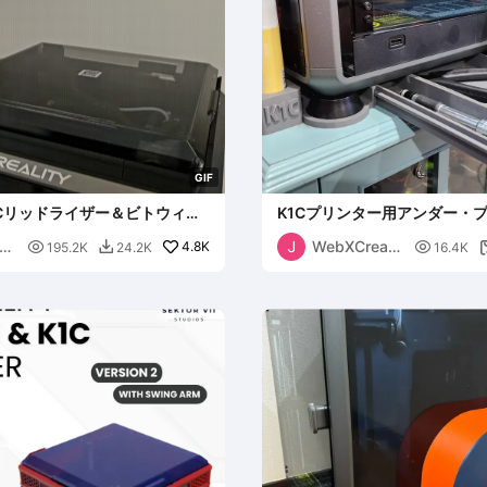
G
I
F
y K1Cリッドライザー＆ビトウィー
K1Cプリンター用アンダー・
ドロア
WebXCreati

4.8K

195.2K
24.2K
16.4K

onz
ra