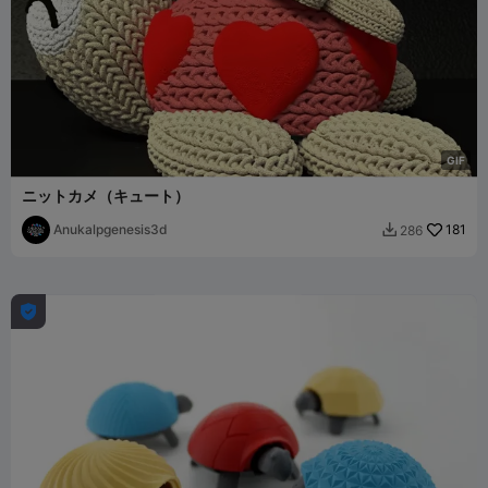
G
I
F
ニットカメ（キュート）
Anukalpgenesis3d
181
286

