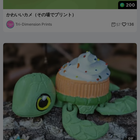
200
かわいいカメ（その場でプリント）
Tri-Dimension Prints
136
57

G
I
F