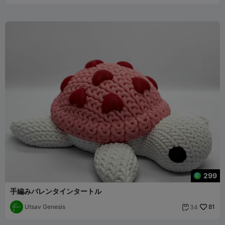
299
手編みバレンタインタートル
Utsav Genesis
81
34
