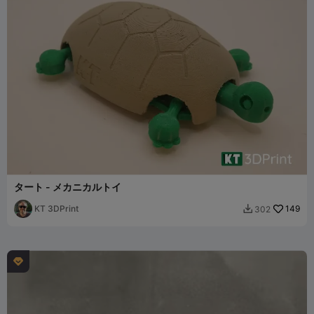
タート - メカニカルトイ
KT 3DPrint
149
302

