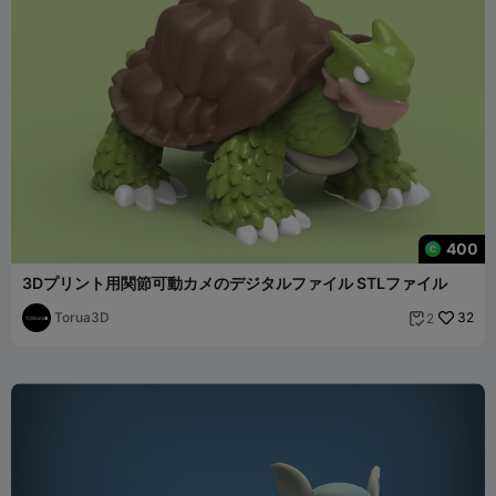
400
3Dプリント用関節可動カメのデジタルファイル STLファイル
Torua3D
32
2
