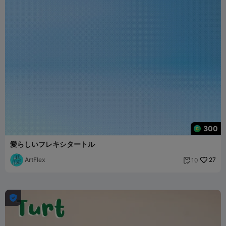
300
愛らしいフレキシタートル
ArtFlex
27
10

