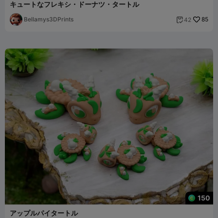
キュートなフレキシ・ドーナツ・タートル
Bellamys3DPrints
85
42

150
アップルパイタートル