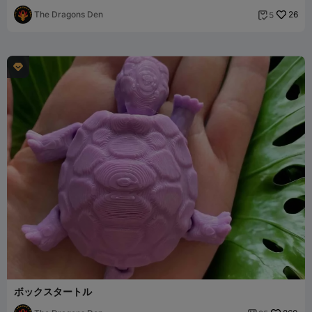
The Dragons Den
26
5


ボックスタートル