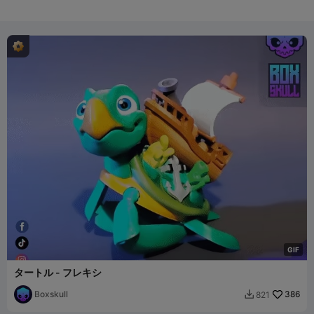
G
I
F
タートル - フレキシ
Boxskull
386
821
