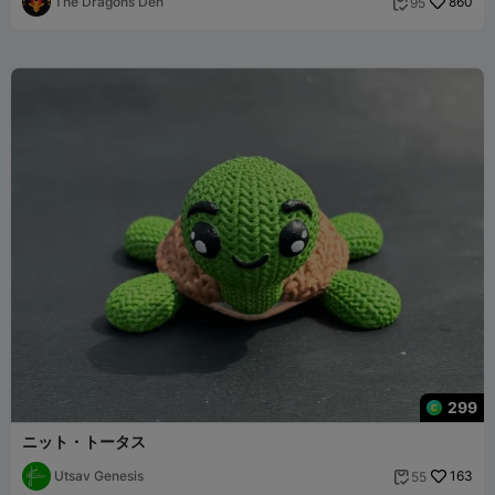
The Dragons Den
860
95

299
ニット・トータス
Utsav Genesis
163
55
