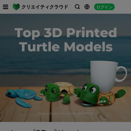

クリエイティクラウド
ログイン



フ