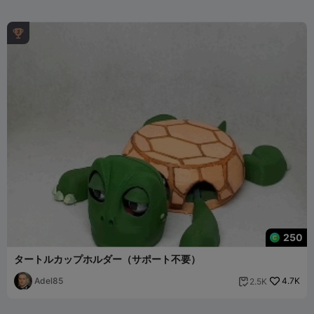

250
タートルカップホルダー（サポート不要）
Adel85
4.7K
2.5K
