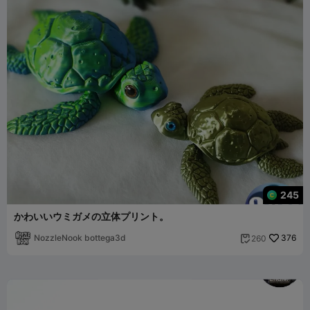
245
かわいいウミガメの立体プリント。
NozzleNook bottega3d
376
260
