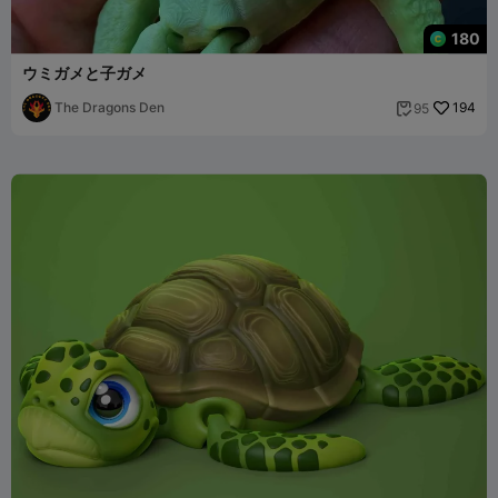
180
ウミガメと子ガメ
The Dragons Den
194
95
