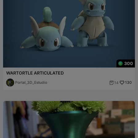
300
WARTORTLE ARTICULATED
Portal_3D_Estudio
130
14
