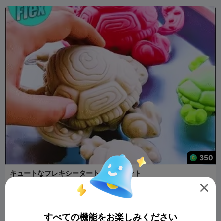
350
キュートなフレキシータートルのプリント

ArtFlex
256
111

すべての機能をお楽しみください