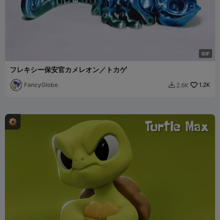
G
I
F
フレキシー保安官カメレオン／トカゲ
FancyGlobe
1.2K
2.6K
