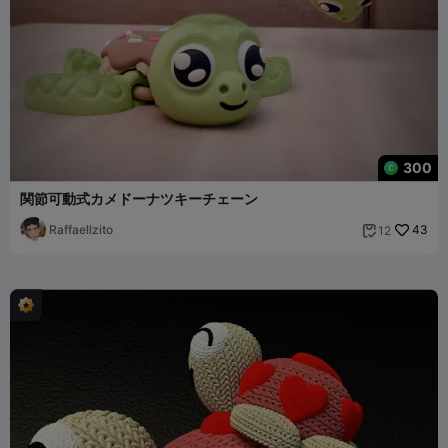
300
関節可動式カメドーナツキーチェーン
Raffaellzito
43
12
