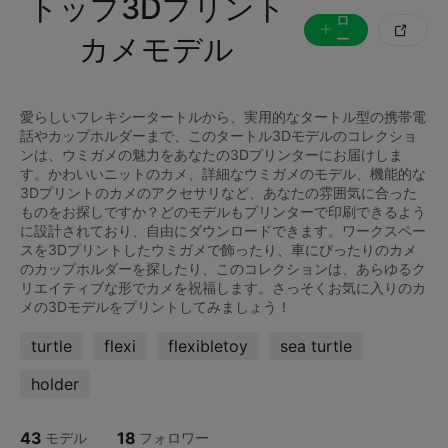
トップ3Dプリント
ォ
ロ

ー
カメモデル
す
る
愛らしいフレキシータートルから、実用的なタートル型の携帯電
話やカップホルダーまで、このタートル3Dモデルのコレクショ
ンは、ウミガメの魅力をあなたの3Dプリンターにお届けしま
す。かわいいニットのカメ、詳細なウミガメのモデル、機能的な
3Dプリントのカメのアクセサリなど、あなたの雰囲気に合った
ものをお探しですか？どのモデルもプリンターで印刷できるよう
に設計されており、自由にダウンロードできます。ワークスペー
スを3Dプリントしたウミガメで飾ったり、車にぴったりのカメ
のカップホルダーを探したり、このコレクションは、あらゆるク
リエイティブな形でカメを祝福します。さっそくお気に入りのカ
turtle
flexi
flexibletoy
sea turtle
holder
43
18
モデル
フォロワー