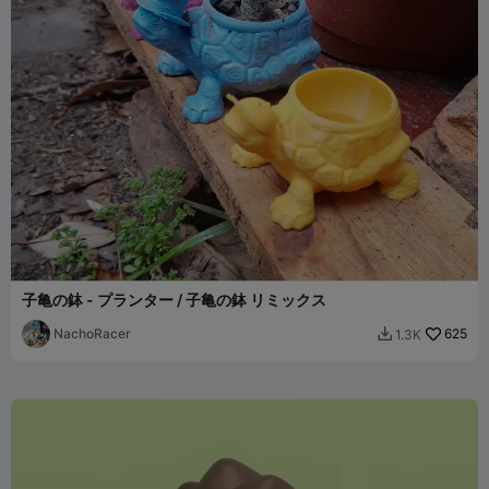
子亀の鉢 - プランター / 子亀の鉢 リミックス
NachoRacer
625
1.3K
