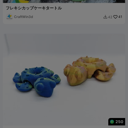
フレキシカップケーキタートル
CraftWin3d
41
42

250