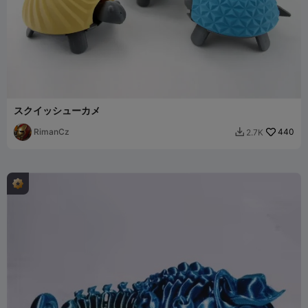
スクイッシューカメ
RimanCz
440
2.7K
