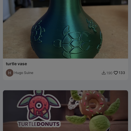
turtle vase
Hugo Suine
133
190
