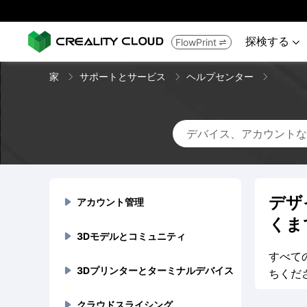
探検する
FlowPrint


家
サポートとサービス
ヘルプセンター
デザ
アカウント管理

くま
3Dモデルとコミュニティ
登録とログイン


すべて
アカウントIDの取得方法

3Dプリンターとターミナルデバイス
アカウントBANとミュート
3Dモデルのアップロード



ちくだ
パスワードの変更方法

アカウントが禁止または停止
モデルファイル一括アップロ


クラウドスライシング
アカウント削除
3Dモデルの取引と割引
フラッグシップシリーズ



