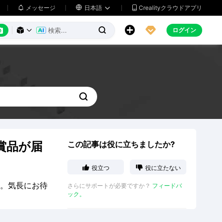
メッセージ

日本語
Crealityクラウドアプリ






ログイン




賞品が届
この記事は役に立ちましたか?


役立つ
役に立たない
す。気長にお待
さらにサポートが必要ですか？
フィードバ
ック。