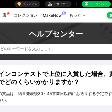

プレミアム

デザイナー
ワークベンチ


AI
店
コレクション
もっと
MakeNow

ヘルプセンター
インコンテストで上位に入賞した場合、
でどのくらいかかりますか？
の賞品は、結果発表後30～45営業日以内にお送りする予定で
さい。