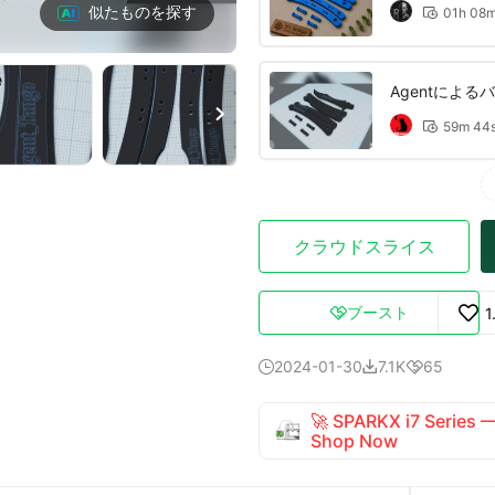
似たものを探す
01h 08

Agentによる
ル、15%イン

59m 44

クラウドスライス
ブースト
1

2024-01-30
7.1K
65



🚀 SPARKX i7 Series
Shop Now