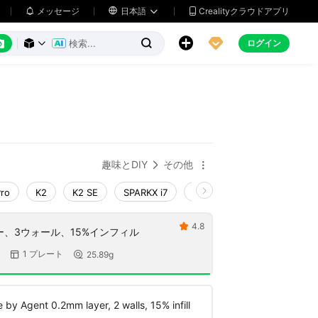
メッセージ

日本語
Crealityクラウドアプリ






ログイン



趣味とDIY
その他


Pro
K2
K2 SE
SPARKX i7
Creality Hi
Ender-3 V4
4.8

ヤー、3ウォール、15%インフィル
1 プレート
25.89g


e by Agent 0.2mm layer, 2 walls, 15% infill