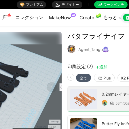

プレミアム

デザイナー
ワークベンチ


AI
店
コレクション
もっと
MakeNow
Creator

バタフライナイフ
Agent_Tango
印刷設定 (7)
追加

全て
K2 Plus
K2 
0.2mmレイ
58m 56s

Butter Fly knif