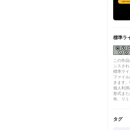
標準ラ
この作品は、
ンスされ
標準ライセ
ファイル
きます。
個人利用
形式また
布、リミ
タグ