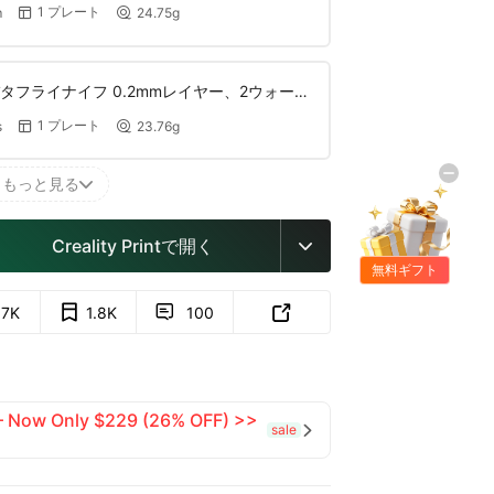
1 プレート
m
24.75g


バタフライナイフ 0.2mmレイヤー、2ウォー
フィル
1 プレート
s
23.76g


もっと見る

Creality Printで開く

無料ギフト
.7K
1.8K
100


 — Now Only $229 (26% OFF) >>
sale
