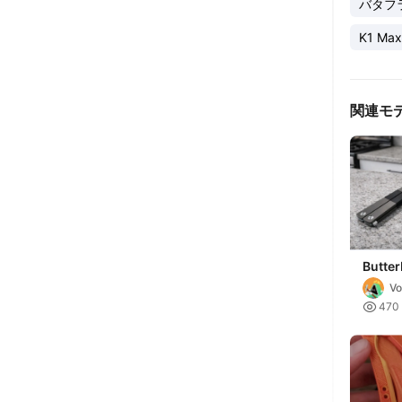
バタフ
K1 Max
関連モ
Butter
Refine
Vo
edges

470