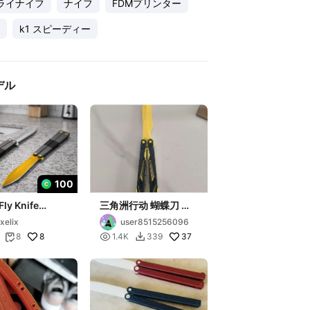
ライナイフ
ナイフ
FDMプリンター
k1 スピーディー
デル
100
Fly Knife
三角洲行动 蝴蝶刀 影
d sharper
锋
xelix
user8515256096
8

37
8
1.4K
339

