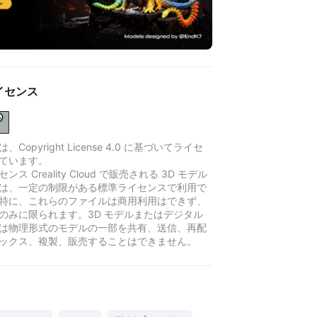
イセンス
Copyright License 4.0 に基づいてライセ
ています。
ンス Creality Cloud で販売される 3D モデル
は、一定の制限がある標準ライセンスで利用で
特に、これらのファイルは商用利用はできず、
のみに限られます。3D モデルまたはデジタル
は物理形式のモデルの一部を共有、送信、再配
ックス、複製、販売することはできません。