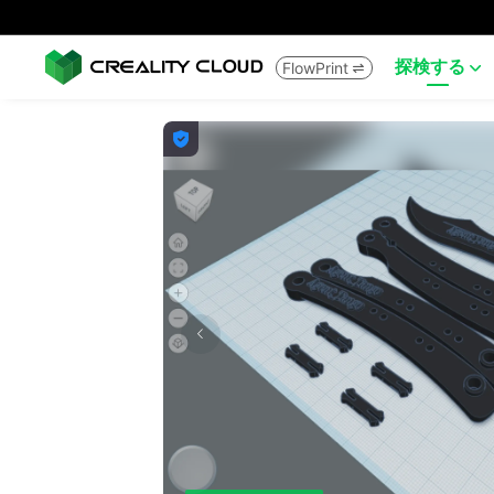
探検する
FlowPrint


