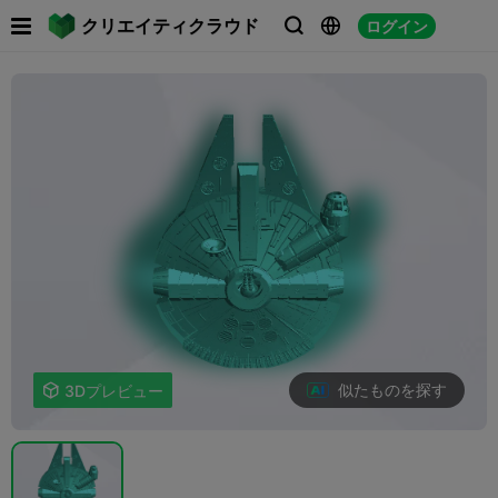

クリエイティクラウド
ログイン



似たものを探す

3Dプレビュー