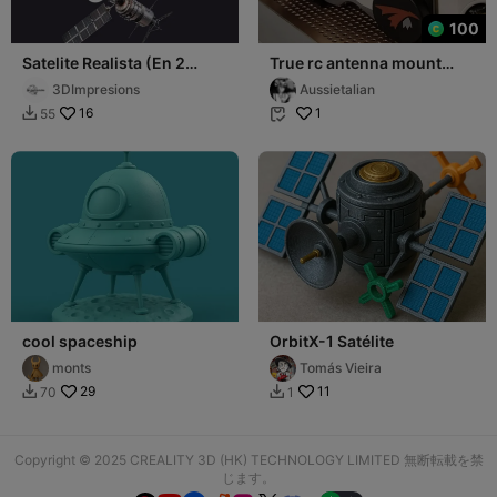
100
Satelite Realista (En 2
True rc antenna mount
partes y en una sola)
(hdzero googles 1&2)
3DImpresions
Aussietalian
16
1
55


cool spaceship
OrbitX-1 Satélite
monts
Tomás Vieira
29
11
70
1


Copyright © 2025 CREALITY 3D (HK) TECHNOLOGY LIMITED 無断転載を禁
じます。