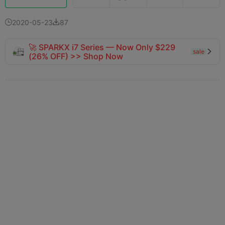
2020-05-23
87


🚀 SPARKX i7 Series — Now Only $229
sale

(26% OFF) >> Shop Now