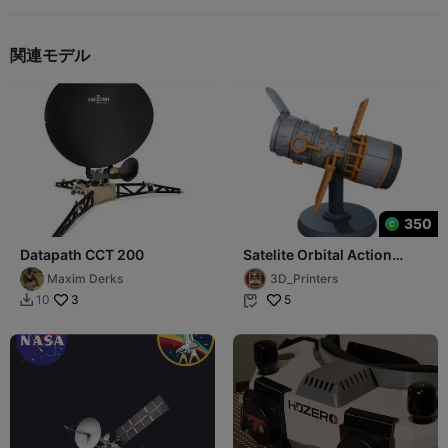
関連モデル
350
Datapath CCT 200
Satelite Orbital Action
Figure Modelo
Maxim Derks
3D_Printers
Aeroespacial
3
5
10

