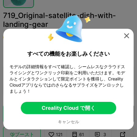
719_Original-satellite-dish-with-
landing-gear

user5023981569
すべての機能をお楽しみください
印刷設定
追加
ミニチュア
その他



モデルの詳細情報をすべて確認し、シームレスなクラウドス
ライシングとワンクリック印刷をご利用いただけます。モデ
印刷設定を追加

ルとインタラクションして限定ポイントを獲得し、Creality
Cloudアプリならではのさらなるサプライズをアンロックし
さらにポイントを獲得
ましょう！
Creality Cloud で開く
クラウドスライス
Creality Cloud で開く

キャンセル
ブースト
121
61
3


