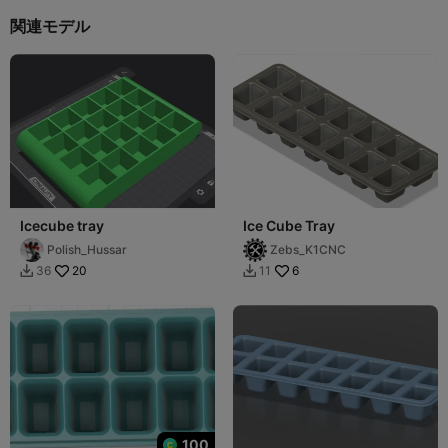
関連モデル
Icecube tray
Ice Cube Tray
Polish_Hussar
Zebs_K1CNC
20
6
36
11


100