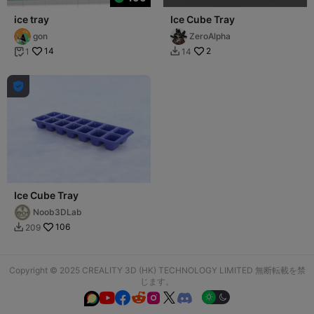
ice tray
Ice Cube Tray
gon
ZeroAlpha
14
2
1
14



Ice Cube Tray
Noob3DLab
106
209

Copyright © 2025 CREALITY 3D (HK) TECHNOLOGY LIMITED 無断転載を禁
じます。





