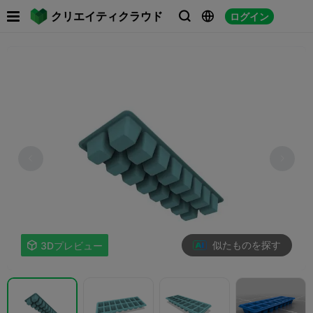

クリエイティクラウド
ログイン



似たものを探す

3Dプレビュー