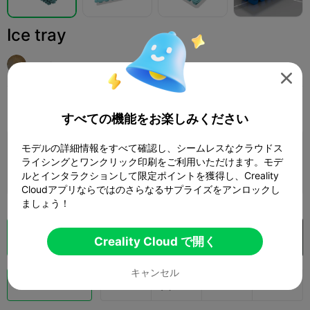
Ice tray
nookeaw

印刷設定
追加
家庭用品
室内装飾とオーナメント



すべての機能をお楽しみください
モデルの詳細情報をすべて確認し、シームレスなクラウドス
印刷設定を追加

ライシングとワンクリック印刷をご利用いただけます。モデ
さらにポイントを獲得
ルとインタラクションして限定ポイントを獲得し、Creality
Cloudアプリならではのさらなるサプライズをアンロックし
ましょう！
クラウドスライス
Creality Cloud で開く

Creality Cloud で開く
キャンセル
ブースト
139
109
5


