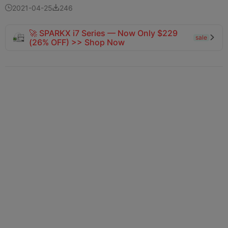
2021-04-25
246


🚀 SPARKX i7 Series — Now Only $229
sale

(26% OFF) >> Shop Now