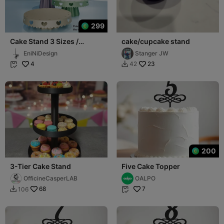
299
Cake Stand 3 Sizes /
cake/cupcake stand
heights
EniNiDesign
Stanger JW
4
23
42


200
3-Tier Cake Stand
Five Cake Topper
OfficineCasperLAB
OALPO
68
7
106

