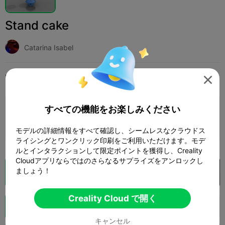
Stand cake
Catarina Isabel
印刷設定
追加
家庭用品
室内装飾とオーナメント




すべての機能をお楽しみください
印刷設定を追加

さらにポイントを獲得
モデルの詳細情報をすべて確認し、シームレスなクラウドス
ライシングとワンクリック印刷をご利用いただけます。モデ
ルとインタラクションして限定ポイントを獲得し、Creality
Cloudアプリならではのさらなるサプライズをアンロックし
ましょう！
クラウドスライス
Creality Cloud で開く

Creality Cloud で開く
ブースト
135
72



キャンセル