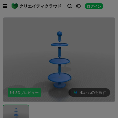

クリエイティクラウド
ログイン



似たものを探す

3Dプレビュー