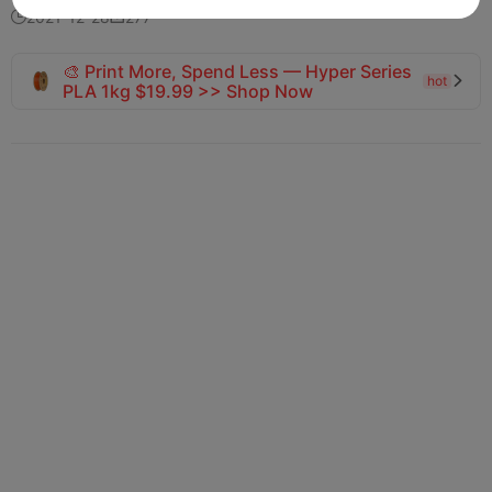
2021-12-28
277


🎨 Print More, Spend Less — Hyper Series
hot

PLA 1kg $19.99 >> Shop Now