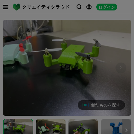

クリエイティクラウド
ログイン



似たものを探す
