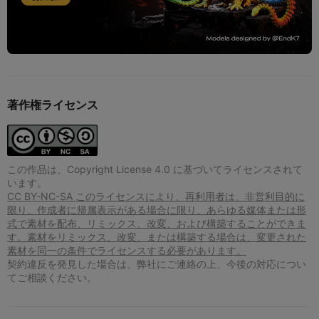
著作権ライセンス
この作品は、Copyright License 4.0 に基づいてライセンスされて
います。
CC BY-NC-SA このライセンスにより、再利用者は、非営利目的に
限り、作成者に帰属表示がある場合に限り、あらゆる媒体または形
式で素材を配布、リミックス、改変、および構築することができま
す。素材をリミックス、改変、または構築する場合は、変更された
素材を同一の条件でライセンスする必要があります。
契約違反を発見した場合は、弊社にご連絡の上、今後の対応につい
てご相談ください。