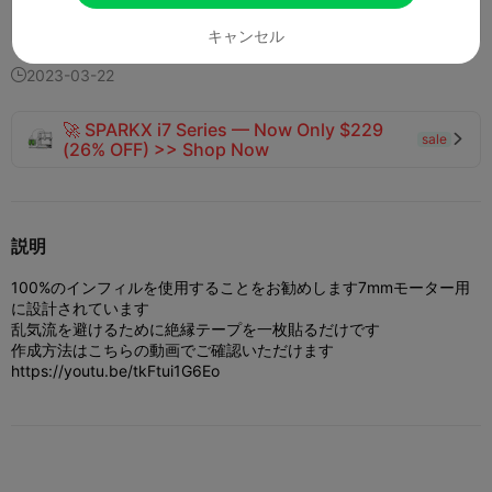
169
92
8


キャンセル
2023-03-22

🚀 SPARKX i7 Series — Now Only $229
sale

(26% OFF) >> Shop Now
説明
100%のインフィルを使用することをお勧めします
7mmモーター用
に設計されています
乱気流を避けるために絶縁テープを一枚貼るだけです
作成方法はこちらの動画でご確認いただけます
https://youtu.be/tkFtui1G6Eo