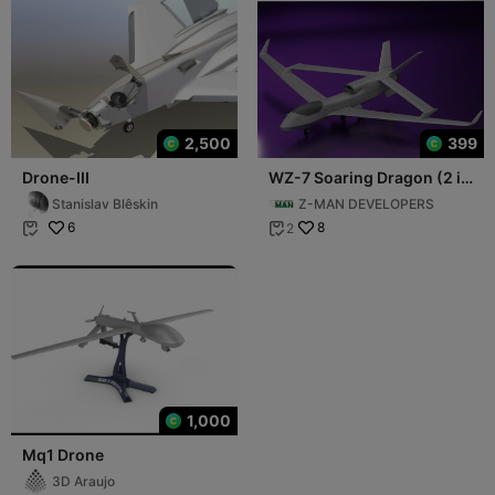
2,500
399
Drone-III
WZ-7 Soaring Dragon (2 in
1) v1
Stanislav Blêskin
Z-MAN DEVELOPERS
6
8
2


1,000
Mq1 Drone
3D Araujo