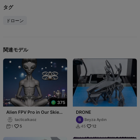
タグ
ドローン
関連モデル
375
Alien FPV Pro in Our Skies
DRONE
- Mystery Solved
tacticalkaoz
Beyza Aydın
5
12
1
45

