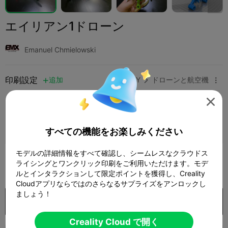
エイリアン1ドローン
Emanuel Chmielowski
印刷設定
追加
趣味とDIY
ドローンと航空機




印刷設定を追加

さらにポイントを獲得
すべての機能をお楽しみください
モデルの詳細情報をすべて確認し、シームレスなクラウドス
1,000
ライシングとワンクリック印刷をご利用いただけます。モデ

ルとインタラクションして限定ポイントを獲得し、Creality
Cloudアプリならではのさらなるサプライズをアンロックし
ましょう！
購入
Creality Cloud で開く