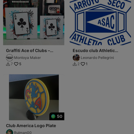
Graffiti Ace of Clubs –
Escudo club Athletic
Hueforge – 4 Colors
Arroyo seco
Montoya Maker
Leonardo Pellegrini
5
1
7
2


50
Club America Logo Plate
Rulman00