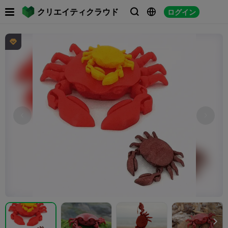

クリエイティクラウド
ログイン




