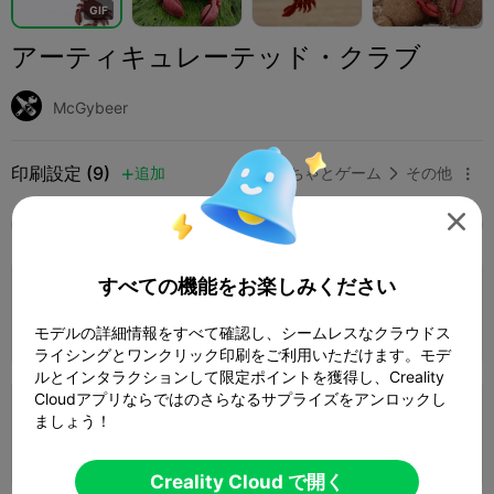
G
I
F
アーティキュレーテッド・クラブ
McGybeer
印刷設定 (9)
追加
おもちゃとゲーム
その他




全て
K2 Plus
K2 Pro
K2
K2 SE
SPARKX 
5.0

すべての機能をお楽しみください
0.2mmレイヤー、2ウォール、15%インフィ
ル
2 プレート
01h 26m
23.14g



モデルの詳細情報をすべて確認し、シームレスなクラウドス
ライシングとワンクリック印刷をご利用いただけます。モデ
ルとインタラクションして限定ポイントを獲得し、Creality
Cloudアプリならではのさらなるサプライズをアンロックし
0.2mm layer, 2 walls, 15% infill
ましょう！
6 プレート
03h 30m
65.90g



Creality Cloud で開く