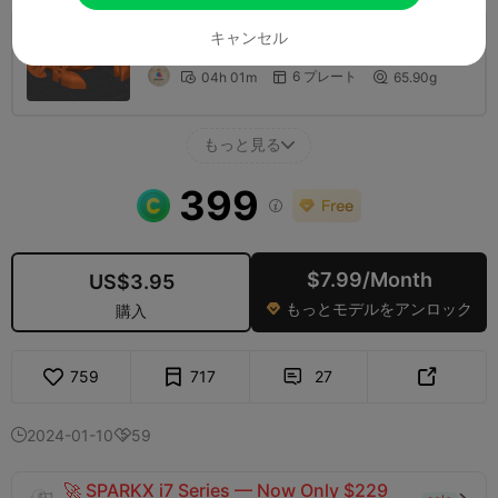
キャンセル
0.2mm layer, 2 walls, 15% infill
6 プレート
04h 01m
65.90g



もっと見る

399

$7.99/Month
US$3.95
もっとモデルをアンロック
購入

759
717
27


2024-01-10
59


🚀 SPARKX i7 Series — Now Only $229