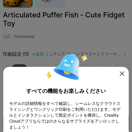
Articulated Puffer Fish - Cute Fidget
Toy
Fleximania
印刷設定 (1)
追加
ミニチュア
キャラクターとクリーチャー



全て
K2 Plus
K2 Pro
K2
K2 SE
SPARKX 

0.2mm layer, 2 walls, 15% infill
すべての機能をお楽しみください
1 プレート
01h 08m
17.94g



モデルの詳細情報をすべて確認し、シームレスなクラウドス
ライシングとワンクリック印刷をご利用いただけます。モデ
ルとインタラクションして限定ポイントを獲得し、Creality
Cloudアプリならではのさらなるサプライズをアンロックし
クラウドスライス
Creality Cloud で開く

ましょう！