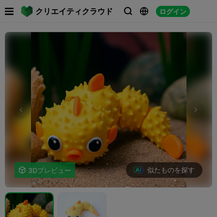

クリエイティクラウド
ログイン



似たものを探す

3Dプレビュー