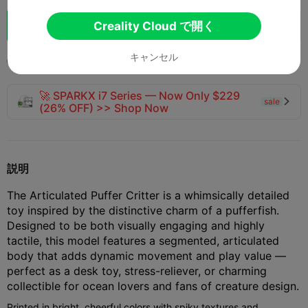
ブースト
Creality Cloud で開く
156
163
12



キャンセル
2025-11-15
352
45



🚀 SPARKX i7 Series — Now Only $229
sale

(26% OFF) >> Shop Now
説明
The Articulated Puffer Critter is a whimsically detailed
toy inspired by the distinctive charm of a pufferfish.
Designed to be both visually engaging and highly
tactile, this model features a segmented, articulated
body that adds dynamic movement and play value —
perfect as a desk toy, stress-reliever, or charming
collectible for ocean lovers and fans of creature design.
Printed in bright, cheerful colors with spiky textures and