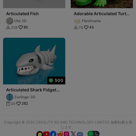
Articulated Fish
Adorable Articulated Turtle
Fidget Toy
Ulsi 3D
Fleximania
80
45
228
78


500
Articulated Shark Fidget
Toy
Zurlingo-3D
282
29

Copyright © 2025 CREALITY 3D (HK) TECHNOLOGY LIMITED 無断転載を禁
じます。





