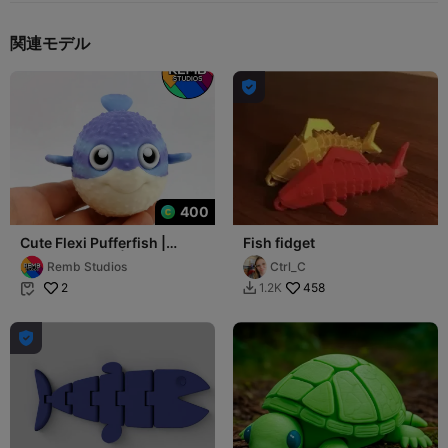
関連モデル

400
Cute Flexi Pufferfish |
Fish fidget
Print-in-place | No
Remb Studios
Ctrl_C
Support
2
458
1.2K


