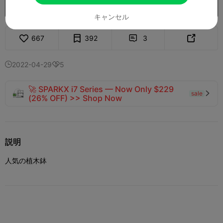
もっとモデルをアンロック
購入

キャンセル
667
392
3


2022-04-29
5


🚀 SPARKX i7 Series — Now Only $229
sale

(26% OFF) >> Shop Now
説明
人気の植木鉢