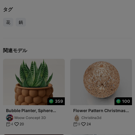
タグ
花
鍋
関連モデル
359
100
Bubble Planter, Sphere
Flower Pattern Christmas
Pattern Plant Pot
Ball
Woow Concept 3D
Christina3d
20
24
4
9

