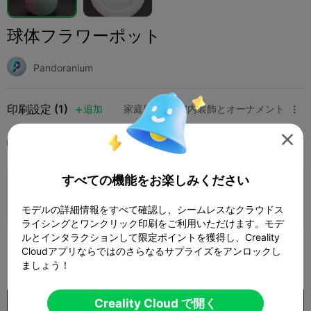
球体フラワーポット
Pandoranium
印刷設定 (1)
追加
家庭用品
室内装飾とオーナメント




全て
K1
すべての機能をお楽しみください
0.08mm layer, 3 walls, 15% infill
1 プレート
04h 26m
119.13g



モデルの詳細情報をすべて確認し、シームレスなクラウドス
ライシングとワンクリック印刷をご利用いただけます。モデ
ルとインタラクションして限定ポイントを獲得し、Creality
300
Cloudアプリならではのさらなるサプライズをアンロックし

ましょう！
$7.99/Month
Creality Cloud で開く
US$2.97