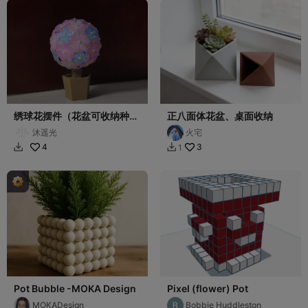
绣球花摆件（花盆可收纳种
正八面体花盆、桌面收纳
子）
沐遥光
火宅
4
3
1


Pot Bubble -MOKA Design
Pixel (flower) Pot
MOKADesign
Bobbie Huddleston