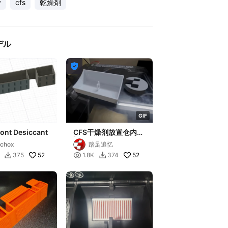
y
cfs
乾燥剤
デル

G
I
F
ont Desiccant
CFS干燥剂放置仓内胆
| CFS Desiccant
chox
踏足追忆
Cartridge Inner
52

52
375
1.8K
374


Container