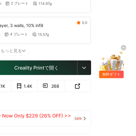
2 プレート
m
114.97g


5.0

er, 3 walls, 10% infill
4 プレート
s
15.57g


もっと見る

Creality Printで開く

無料ギフト
.1K
1.4K
268


 — Now Only $229 (26% OFF) >>
sale
