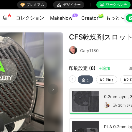

プレミアム

デザイナー
ワークベンチ


AI
店
コレクション
もっと
MakeNow
Creator

CFS乾燥剤スロッ
Gary1180
印刷設定 (8)
追加

全て
K2 Plus
K2 
0.2mm layer, 3 
20m 57

PLA 0.2mm layer