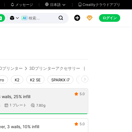
メッセージ

日本語
Crealityクラウドアプリ






ログイン



ト
3Dプリンター
3Dプリンターアクセサリー


Pro
K2
K2 SE
SPARKX i7
Creality Hi
Ender-3 V4
5.0

walls, 25% infill
1 プレート
s
7.80g


5.0

, 3 walls, 10% infill