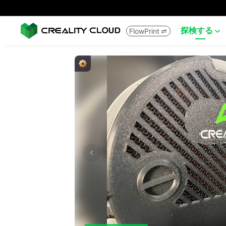
探検する
FlowPrint

