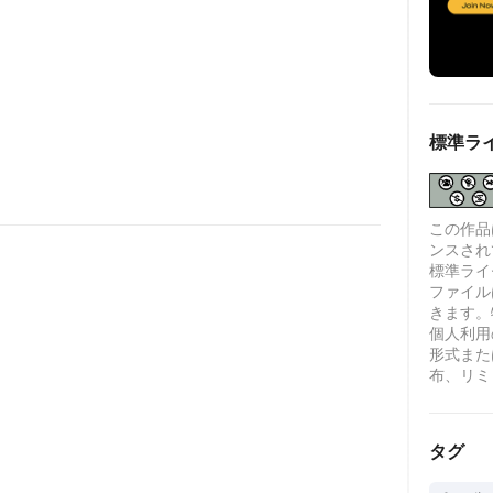
標準ラ
この作品は、
ンスされ
標準ライセ
ファイル
きます。
個人利用
形式また
布、リミ
タグ