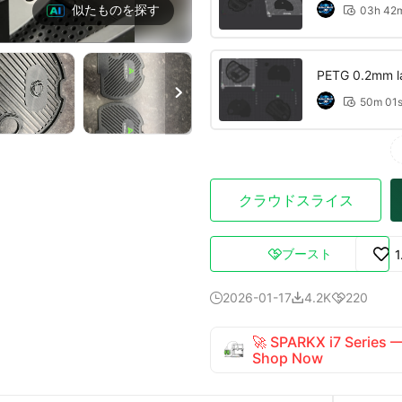
似たものを探す
03h 42

PETG 0.2mm lay

50m 01

クラウドスライス
ブースト
1

2026-01-17
4.2K
220



🚀 SPARKX i7 Series
Shop Now