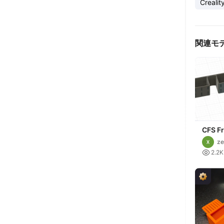
Crealit
関連モ
CFS Fr
ze

2.2K