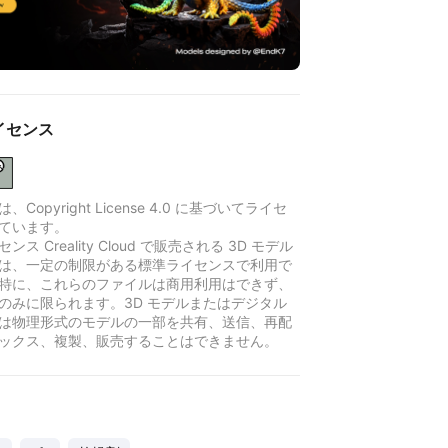
イセンス
Copyright License 4.0 に基づいてライセ
ています。
ンス Creality Cloud で販売される 3D モデル
は、一定の制限がある標準ライセンスで利用で
特に、これらのファイルは商用利用はできず、
のみに限られます。3D モデルまたはデジタル
は物理形式のモデルの一部を共有、送信、再配
ックス、複製、販売することはできません。