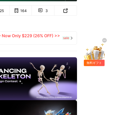
125
164
3


 — Now Only $229 (26% OFF) >>
sale

無料ギフト