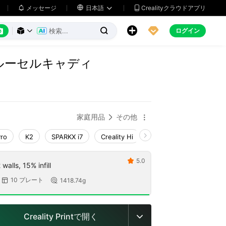
メッセージ

日本語
Crealityクラウドアプリ






ログイン



ルーセルキャディ
家庭用品
その他


Pro
K2
SPARKX i7
Creality Hi
K1 Max 2025_CFS-C
5.0

walls, 15% infill
10 プレート
1418.74g


Creality Printで開く
