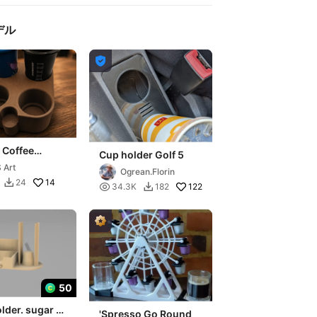
デル

 Coffee
Cup holder Golf 5
r – Carry
 Art
Ogrean.Florin
 with Style
14
24


122
34.3K
182

50
lder. sugar &
'Spresso Go Round