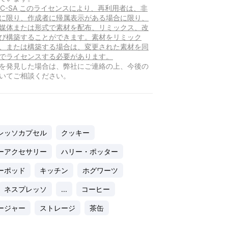
-NC-SA このライセンスにより、再利用者は、非
に限り、作成者に帰属表示がある場合に限り、
媒体または形式で素材を配布、リミックス、改
び構築することができます。素材をリミック
、または構築する場合は、変更された素材を同
でライセンスする必要があります。
を発見した場合は、弊社にご連絡の上、今後の
いてご相談ください。
レッソカプセル
クッキー
ーアクセサリー
ハリー・ポッター
ーポッド
キッチン
ホグワーツ
ネスプレッソ
...
コーヒー
ージャー
ストレージ
茶缶