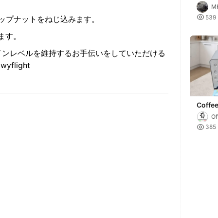
coffee
M

539
トップナットをねじ込みます。
ます。
インレベルを維持するお手伝いをしていただける
wyflight
Coffe
Of
A

385