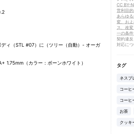
CC BY
営利目的
.2
あらゆる
変、およ
ス、改変
一の条件
契約違反
ィ（STL #07）に（ツリー（自動）- オーガ
対応につ
A+ 1.75mm（カラー：ボーンホワイト）
タグ
ネスプ
コーヒ
コーヒ
お茶
クッキ