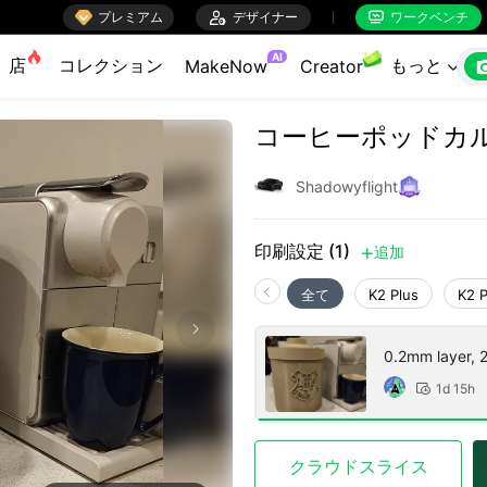

プレミアム

デザイナー
ワークベンチ


AI
店
コレクション
もっと
MakeNow
Creator

コーヒーポッドカ
Shadowyflight
印刷設定 (1)
追加

全て
K2 Plus
K2 
0.2mm layer, 2 
1d 15h

クラウドスライス