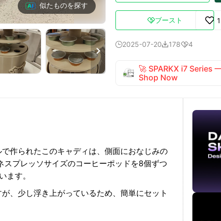
似たものを探す
ブースト

2025-07-20
178
4




🚀 SPARKX i7 Series
Shop Now
ルで作られたこのキャディは、側面におなじみの
、ネスプレッソサイズのコーヒーポッドを8個ずつ
います。
すが、少し浮き上がっているため、簡単にセット