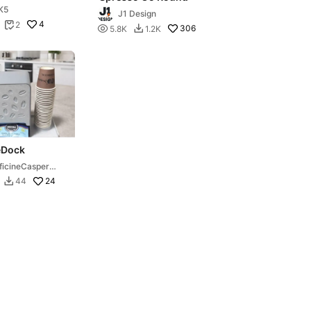
K5
J1 Design
4
2


306
5.8K
1.2K

eDock
ficineCasperL
B
24
44
