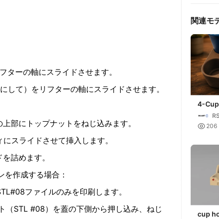
関連モ
リフターの軸にスライドさせます。
向きにして）をリフターの軸にスライドさせます。
4-Cup
。
Carrie
RS
Drinks
軸の上部にトップナットをねじ込みます。

206
ディにスライドさせて挿入します。
ドを詰めます。
ンを作成する場合：
STL#08ファイルのみを印刷します。
ト（STL #08）を蓋の下側から押し込み、ねじ
cup ho