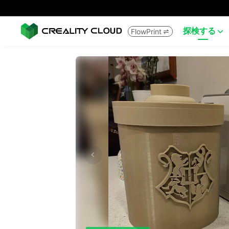
探検する
FlowPrint

