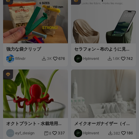
強力な袋クリップ
セラフォン – 布のように見え
る。魔法のように機能する。
fifindr
676
HpInvent
742
3K
1.6K



オクトプラント - 水栽培用タ
メイクオーガナイザー（イン
コ
フレーテッドバスルームセッ
eyf_design
337
ト）
HpInvent
186
8
382

