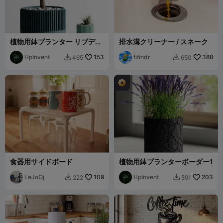
植物用鉢プランター リブデル
排水溝クリーナー / スネーク
タ 1
HpInvent
153
fifindr
388
465
650


食器用サイドボード
植物用鉢プランターボーダー1
LeJoOj
109
HpInvent
203
222
591

