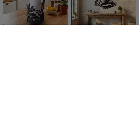
キッチンペーパーホルダー
ウォールアート 166
CGC
45
coreXY 3D
137
93
252


イースター エッグゲーム / ゲ
FlowFrame バナナクレード
ーム・オブ・エッグ / エッグ
ル
ホルダー
Sektor 7
520
PengarouX
374
562
786


Studios