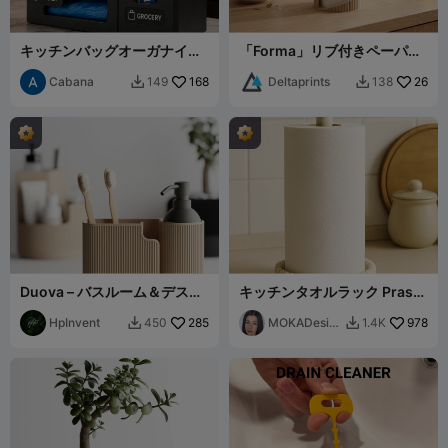
キッチンバッグオーガナイザ
「Forma」リブ付きペーパー
ー
タオルホルダー
Cabana
168
Deltaprints
26
149
138


Duova – バスルーム＆デスク
キッチンタオルラック Prasel
用のエレガントな楕円オーガ
-MOKA Design
ナイザー
HpInvent
285
MOKADesig
978
450
1.4K


n