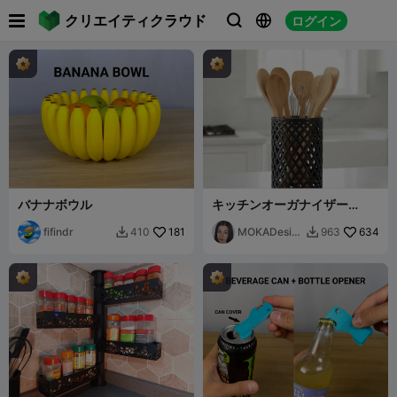

クリエイティクラウド
ログイン



バナナボウル
キッチンオーガナイザー
Baloo - MOKA Design
fifindr
181
MOKADesig
634
410
963


n