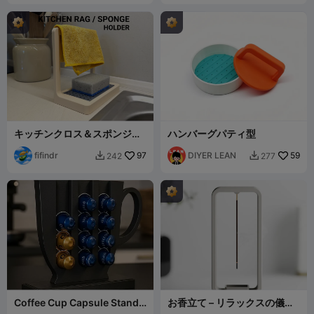
キッチンクロス＆スポンジホ
ハンバーグパティ型
ルダー
fifindr
97
DIYER LEAN
59
242
277


Coffee Cup Capsule Stand –
お香立て – リラックスの儀式
Stylish Pod Organizer
を格上げ！