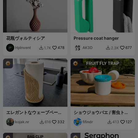
花瓶ヴォルティシア
Pressure coat hanger
HpInvent
478
AK3D
677
1.7K
2.3K


エレガントなウェーブペーパ
ショウジョウバエ / 害虫トラ
ータオルホルダー – モダンな
ップ
キッチンインテリア
kojak.nr
332
fifindr
127
616
413

