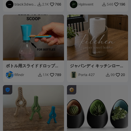
black3dwor
766
HpInvent
196
2.1K
546


ks
ボトル用スライドドロップ式
ジャパンディ キッチンロール
粉末スコップ
ホルダー - 円形
fifindr
789
Porta 427
20
1.1K
99


