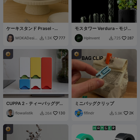
ケーキスタンド Prasel -
モスタワー Verdura – モジュ
MOKA Design
ラー式クライミングサポート
MOKADesig
777
HpInvent
287
1.3K
725


n
CUPPA 2 - ティーバッグディ
ミニバッグクリップ
スペンサー
flowalistik
130
fifindr
2K
264
5.9K

