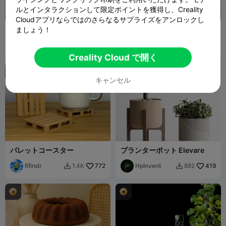
ルとインタラクションして限定ポイントを獲得し、Creality
Cloudアプリならではのさらなるサプライズをアンロックし
ボトル用ねじ込み式漏斗セッ
スプラットコースター！ - コ
ましょう！
ト
ーヒー お茶 ビール ミルクセ
fifindr
675
ーキ ジュース 抹茶
Boyz Club
858
1.5K
3.3K


Creality Cloud で開く
キャンセル
パレットコースター
プランターポット Elevare
fifindr
772
HpInvent
419
1.4K
882

