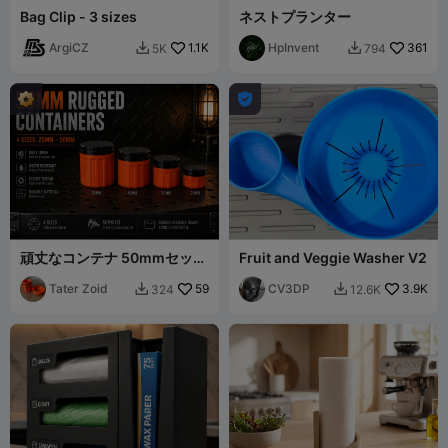
Bag Clip - 3 sizes
ネストプランター
ArgiCZ
1.1K
HpInvent
361
5K
794



頑丈なコンテナ 50mmセット
Fruit and Veggie Washer V2
- 4個
Tater Zoid
59
CV3DP
3.9K
324
12.6K

