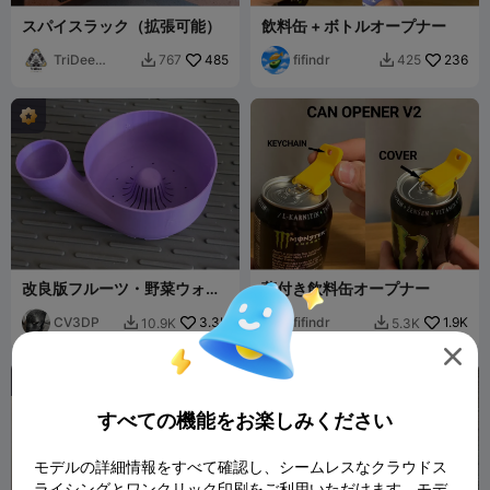
スパイスラック（拡張可能）
飲料缶 + ボトルオープナー
TriDee
485
fifindr
236
767
425


Design
改良版フルーツ・野菜ウォッ
蓋付き飲料缶オープナー
シャー V3
CV3DP
3.3K
fifindr
1.9K
10.9K
5.3K



すべての機能をお楽しみください
モデルの詳細情報をすべて確認し、シームレスなクラウドス
ライシングとワンクリック印刷をご利用いただけます。モデ