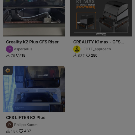
Creality K2 Plus CFS Riser
CREALITY K1max - CFS
SYSTEM MOUNT V1.2
esperadus
LEOTE_approach
18
280
79
937


CFS LIFTER K2 Plus
Philipp Kamm
437
1.8K
