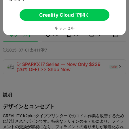
Creality Cloud で開く
クラウドスライス
Creality Cloud で開く

キャンセル
ブースト
153
167
3



2025-07-01
411
7



🚀 SPARKX i7 Series — Now Only $229
sale

(26% OFF) >> Shop Now
説明
デザインとコンセプト
CREALITY k2plusタイププリンターでのコイル作業を改善するため
に設計されたボビンです。特殊なデザインのモデルにより、フィラ
メントの交換が容易になり、フィラメントの送り出しが最適化され