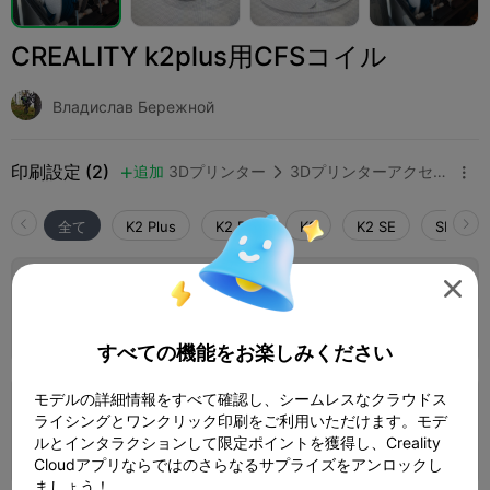
CREALITY k2plus用CFSコイル
Владислав Бережной
印刷設定 (2)
追加
3Dプリンター
3Dプリンターアクセサリー



全て
K2 Plus
K2 Pro
K2
K2 SE
SPARKX 

0.2mm layer, 3 walls, 15% infill
2 プレート
07h 51m
181.07g



すべての機能をお楽しみください
モデルの詳細情報をすべて確認し、シームレスなクラウドス
5.0

0.2mm layer, 2 walls, 15% infill
ライシングとワンクリック印刷をご利用いただけます。モデ
ルとインタラクションして限定ポイントを獲得し、Creality
2 プレート
03h 58m
159.37g



Cloudアプリならではのさらなるサプライズをアンロックし
ましょう！