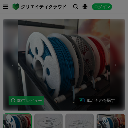

クリエイティクラウド
ログイン



似たものを探す

3Dプレビュー