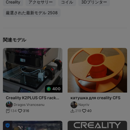
Creality
アクセサリー
コイル
3Dプリンター
厳選された最新モデル 2508
関連モデル
400
Creality K2PLUS CFS rack
катушка для creality CFS
UPDATED
Dragos Vranceanu
Nayriv
316
40
134
219


