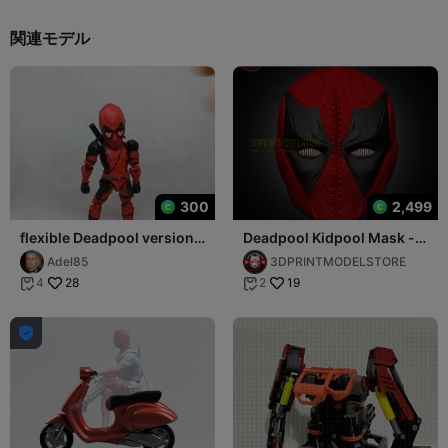
関連モデル
300
2,499
flexible Deadpool version
Deadpool Kidpool Mask -
02 (Print in place No
Marvel Comics Cosplay -
Adel85
3DPRINTMODELSTORE
Supports)
Premium STL
28
19
4
2


