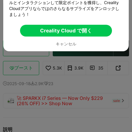
ルとインタラクションして限定ポイントを獲得し、Creality
Cloudアプリならではのさらなるサプライズをアンロックし
0.2mm layer, 2 walls, 15% infill
ましょう！
1 プレート
14h 49m
136.92g



Creality Cloud で開く
キャンセル
クラウドスライス
Creality Cloud で開く

ブースト
5.3K
3.9K
35



2025-09-18
2.9K
23



🚀 SPARKX i7 Series — Now Only $229
sale

(26% OFF) >> Shop Now
説明