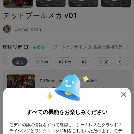
G
I
F
デッドプールメカ v01
Carmen Chan
印刷設定 (3)
追加
アートとデザイン
彫刻と芸術作品



全て
K2 Plus
K2 Pro
K2
K2 SE
SPARKX 
0.16mm layer, 2 walls, 9% infill
1 プレート
著者
11h 17m
136.05g




すべての機能をお楽しみください
0.15mm layer, 3 walls, 15% infill
1 プレート
15h 03m
155.18g



モデルの詳細情報をすべて確認し、シームレスなクラウドス
ライシングとワンクリック印刷をご利用いただけます。モデ