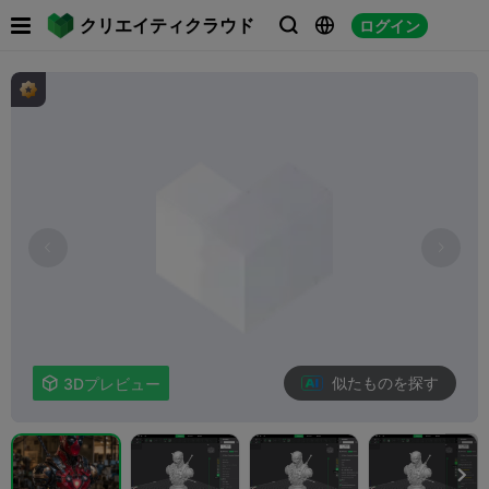

クリエイティクラウド
ログイン



似たものを探す

3Dプレビュー
