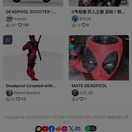
G
I
F
DEADPOOL SCOOTER -
0号幼崽 巨人之躯 启动！联动
VESPA PRIMAVERA -
场景 Zero sapper Stand up
Soarpix
邮电28
SCALE 1:12
150
9
297
13



Deadpool (created with
MATE DEADPOOL
CubeMe)
Robert Bossard
LUZ_3D
33
7
53
6


Copyright © 2025 CREALITY 3D (HK) TECHNOLOGY LIMITED 無断転載を禁
じます。





