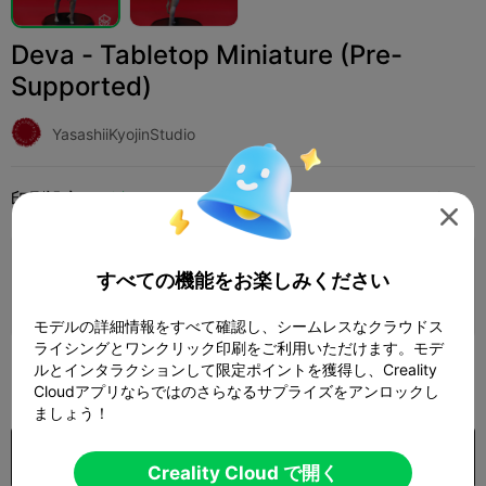
Deva - Tabletop Miniature (Pre-
Supported)
YasashiiKyojinStudio
印刷設定
追加
ミニチュア
その他




印刷設定を追加

すべての機能をお楽しみください
さらにポイントを獲得
モデルの詳細情報をすべて確認し、シームレスなクラウドス
ライシングとワンクリック印刷をご利用いただけます。モデ
300
ルとインタラクションして限定ポイントを獲得し、Creality

Cloudアプリならではのさらなるサプライズをアンロックし
ましょう！
購入
Creality Cloud で開く