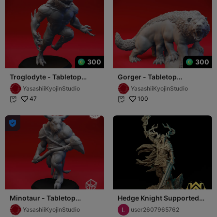
300
300
Troglodyte - Tabletop
Gorger - Tabletop
Miniature (Pre-Supported
Miniature (Pre-Supported)
YasashiiKyojinStudio
YasashiiKyojinStudio
STL)
47
100



Minotaur - Tabletop
Hedge Knight Supported
Miniature (Pre-Supported
for TableTop
YasashiiKyojinStudio
user2607965762
STL)