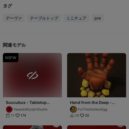
タグ
デーヴァ
テーブルトップ
ミニチュア
pre
関連モデル
NSFW

Succubus - Tabletop
Hand from the Deep -
Miniature (Pre-Supported)
Supportless
YasashiiKyojinStudio
ForTheGoldenEgg
174
20
13
38

