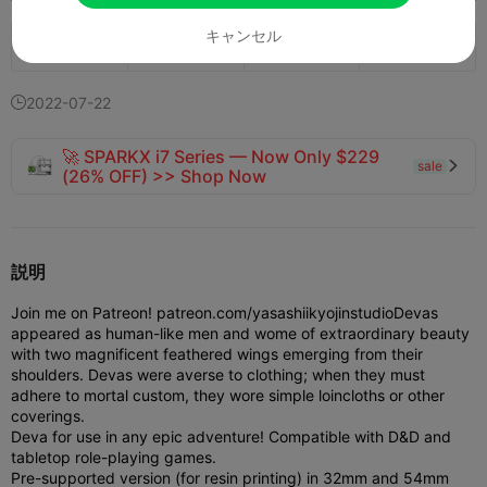
キャンセル
140
31


2022-07-22

🚀 SPARKX i7 Series — Now Only $229
sale

(26% OFF) >> Shop Now
説明
Join me on Patreon! patreon.com/yasashiikyojinstudio
Devas
appeared as human-like men and wome of extraordinary beauty
with two magnificent feathered wings emerging from their
shoulders. Devas were averse to clothing; when they must
adhere to mortal custom, they wore simple loincloths or other
coverings.
Deva for use in any epic adventure! Compatible with D&D and
tabletop role-playing games.
Pre-supported version (for resin printing) in 32mm and 54mm