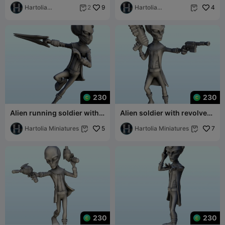
アウォー
Hartolia
9
supporte
Hartolia
4
2


Miniatures
Miniatures
230
230
Alien running soldier with
Alien soldier with revolver
mask and sword (31) (+
and laser gun (30) (+ pre-
pre-suppor
Hartolia Miniatures
5
suppor
Hartolia Miniatures
7


230
230