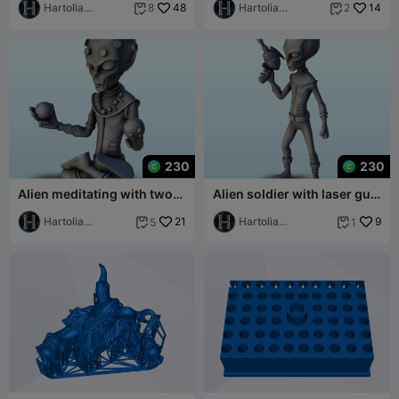
pre-sup
Hartolia
48
pre-supported
Hartolia
14
8
2


Miniatures
Miniatures
230
230
Alien meditating with two
Alien soldier with laser gun
balls (3) (+ pre-supported
(1) (+ pre-supported
version
Hartolia
21
version &
Hartolia
9
5
1


Miniatures
Miniatures