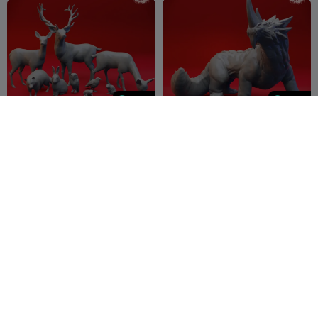
500
300
Forest Animals Bundle - テ
Guard Drake - Tabletop
ーブルトッププロップス (STL
Miniature (Pre-Supported
形式)
YasashiiKyojin
271
STL)
YasashiiKyojinS
189
26
6


Studio
tudio
300
300
Eye Tyrant - Tabletop
Zombies - Tabletop
Miniature (Pre-Supported
Miniature (Pre-Supported
STL)
YasashiiKyojinS
147
STL)
YasashiiKyojinS
137
1
5

