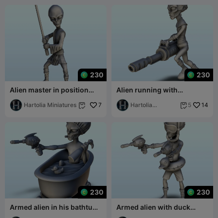
230
230
Alien master in position
Alien running with
with sword (7) (+ pre-
machine-gun (6) (+ pre-
supported ver
Hartolia Miniatures
7
supported version
Hartolia
14
5


Miniatures
230
230
Armed alien in his bathtub
Armed alien with duck
with floating duck (5) (+
buoy and snorkel (4) (+