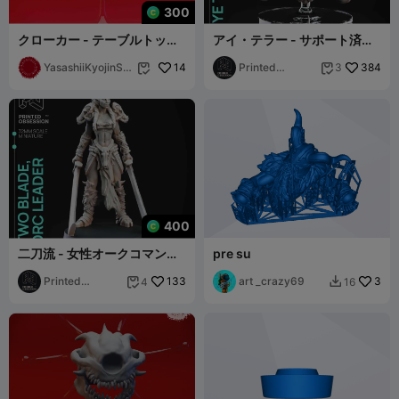
300
クローカー - テーブルトップ
アイ・テラー - サポート済み
ミニチュア (プリサポート付
- 32mmスケール
き)
YasashiiKyojinStu
14
Printed
384
3


dio
Obsession
400
二刀流 - 女性オークコマンダ
pre su
ー - サポート済み - 32mmス
ケール
Printed
133
art _crazy69
3
4
16


Obsession