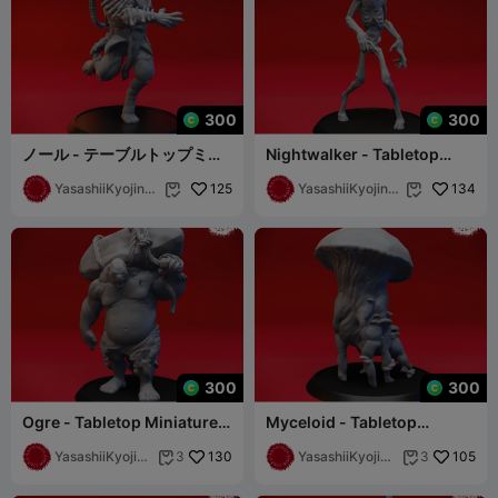
300
300
ノール - テーブルトップミニ
Nightwalker - Tabletop
チュア（プリサポート済み
Miniature (Pre-Supported
STL）
YasashiiKyojinSt
125
STL)
YasashiiKyojinSt
134


udio
udio
300
300
Ogre - Tabletop Miniature
Myceloid - Tabletop
(Pre-Supported STL)
Miniature (Pre-Supported
YasashiiKyojinS
130
STL)
YasashiiKyojinS
105
3
3


tudio
tudio