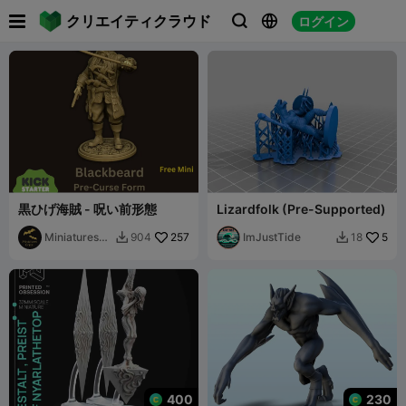

クリエイティクラウド
ログイン



黒ひげ海賊 - 呪い前形態
Lizardfolk (Pre-Supported)
MiniaturesCr
257
ImJustTide
5
904
18


aze
400
230