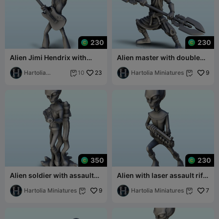
230
230
Alien Jimi Hendrix with
Alien master with double
costume and guitar (16) (+
sword and face badges
pre-suppo
Hartolia
23
(14) (+ pre-s
Hartolia Miniatures
9
10


Miniatures
350
230
Alien soldier with assault
Alien with laser assault rifle
rifle and jet-pack (13) (+
(12) (+ pre-supported
pre-su
Hartolia Miniatures
9
version
Hartolia Miniatures
7

