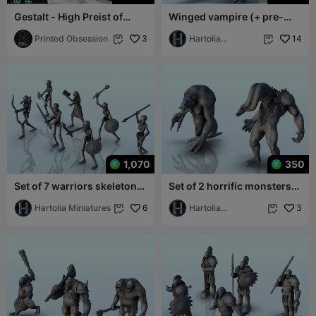
Gestalt - High Preist of
Winged vampire (+ pre-
Nyarlathetop- deiety fight
supported version) (18) -
club-Pre
Printed Obsession
3
miniatures w
Hartolia
14


Miniatures
1,070
350
Set of 7 warriors skeletons
Set of 2 horrific monsters
(+ pre-supported version)
(+ pre-supported version)
(17)
Hartolia Miniatures
6
(16) -
Hartolia
3


Miniatures