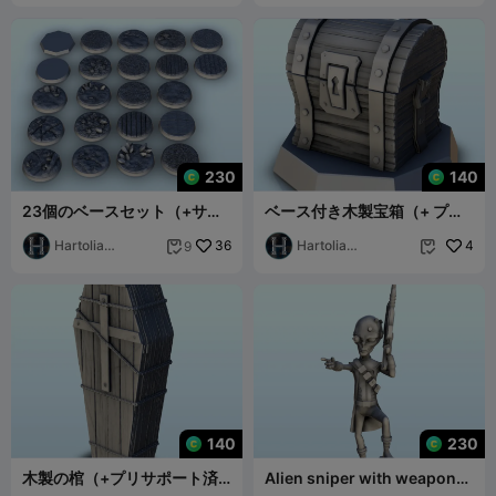
230
140
23個のベースセット（+サポ
ベース付き木製宝箱（+ プリ
ート済みバージョン）(3) - ミ
サポートバージョン）(2) - ミ
ニチュアw
Hartolia
36
ニチュア
Hartolia
4
9


Miniatures
Miniatures
140
230
木製の棺（+プリサポート済
Alien sniper with weapon
みバージョン）(1) - ミニチュ
and bionic eye (32) (+ pre-