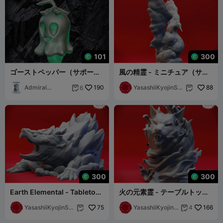
101
300
ゴーストペッパー（サポート
風の精霊 - ミニチュア（サポ
済み）
ート済み）
Admiral
190
YasashiiKyojinStu
88
6


Apocalypse
dio
300
300
Earth Elemental - Tabletop
火の元素霊 - テーブルトップ
Miniature (Pre-Supported)
ミニチュア（サポート済み）
YasashiiKyojinStu
75
YasashiiKyojinS
166
4


dio
tudio