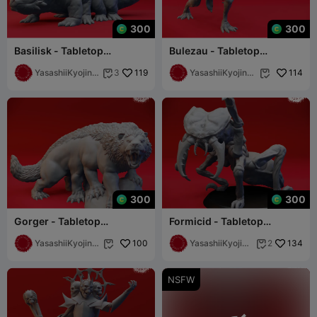
300
300
Basilisk - Tabletop
Bulezau - Tabletop
Miniature (Pre-Supported)
Miniature (Pre-Supported)
YasashiiKyojinS
119
YasashiiKyojinSt
114
3


tudio
udio
300
300
Gorger - Tabletop
Formicid - Tabletop
Miniature (Pre-Supported)
Miniature (Pre-Supported)
YasashiiKyojinSt
100
YasashiiKyojinS
134
2


udio
tudio
NSFW