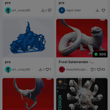
pre
pre
art _crazy69
vignir blær
2


300
pre
Frost Salamander -
Tabletop Miniature (Pre-
art _crazy69
1
Supported)
YasashiiKyojinSt
63
3
5


udio
