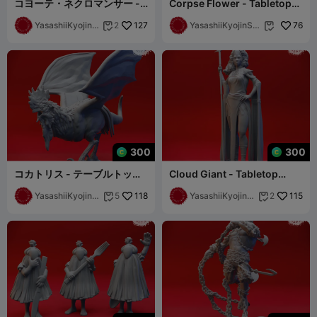
コヨーテ・ネクロマンサー -
Corpse Flower - Tabletop
テーブルトップミニチュア
Miniature (Pre-Supported)
（サポート済み）
YasashiiKyojinS
127
YasashiiKyojinStu
76
2


tudio
dio
300
300
コカトリス - テーブルトップ
Cloud Giant - Tabletop
ミニチュア（サポート済み）
Miniature (Pre-Supported)
YasashiiKyojinSt
118
YasashiiKyojinSt
115
5
2


udio
udio