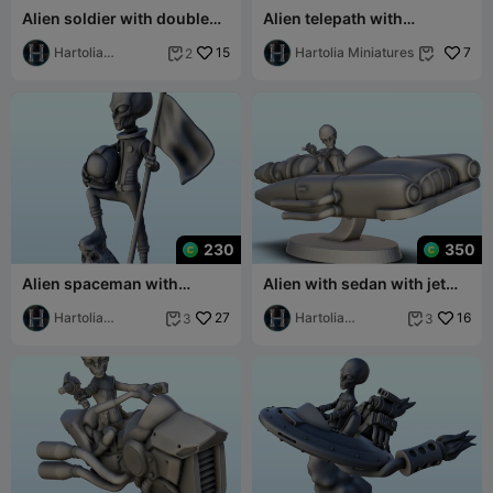
Alien soldier with double
Alien telepath with
laser gun (28) (+ pre-
telepathy helmet (29) (+
supported ve
Hartolia
15
pre-supported v
Hartolia Miniatures
7
2


Miniatures
230
350
Alien spaceman with
Alien with sedan with jet
helmet and flag (27) (+ pre-
engine and laser gun (26)
supported ve
Hartolia
27
(+ pre-s
Hartolia
16
3
3


Miniatures
Miniatures