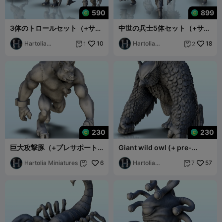
590
899
3体のトロールセット（+サポ
中世の兵士5体セット（+サポ
ート構造付きバージョン）
ート付きバージョン）(14) -
(15) - ミニチュア
Hartolia
10
Hartolia
18
1
2


Miniatures
Miniatures
230
230
巨大攻撃豚（+プレサポート
Giant wild owl (+ pre-
済みバージョン）(12) - ミニ
supported version) (9) -
チュア
Hartolia Miniatures
6
miniatures wa
Hartolia
57
7


Miniatures