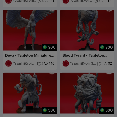
み）
YasashiiKyojinS
148
YasashiiKyojinS
134
5
4


tudio
tudio
300
300
Deva - Tabletop Miniature
Blood Tyrant - Tabletop
(Pre-Supported)
Miniature (Pre-Supported)
YasashiiKyojinS
140
YasashiiKyojinSt
92
4
1


tudio
udio
300
300