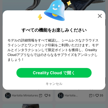

230
350
すべての機能をお楽しみください
ゴースト脱出（+サポート済
Dragon on the ground (+
みバージョン）(7) - ミニチュ
pre-supported version) (5)
ア wa
Hartolia Miniatures
7
- miniatu
Hartolia
46
5


モデルの詳細情報をすべて確認し、シームレスなクラウドス
Miniatures
ライシングとワンクリック印刷をご利用いただけます。モデ
ルとインタラクションして限定ポイントを獲得し、Creality
Cloudアプリならではのさらなるサプライズをアンロックし
ましょう！
Creality Cloud で開く
180
230
キャンセル
Warrior fisher with spear (+
Werewolf (+ pre-supported
pre-supported version) (6)
version) (4) - miniatures
- mi
Hartolia Miniatures
6
warhamme
Hartolia
35
5


Miniatures