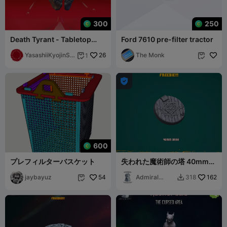
300
250
Death Tyrant - Tabletop
Ford 7610 pre-filter tractor
Miniature (Pre-Supported)
YasashiiKyojinSt
26
The Monk
1


udio

600
プレフィルターバスケット
失われた魔術師の塔 40mmベ
ース（サポート構造付き無料
jaybayuz
54
特典）
Admiral
162
318


Apocalypse