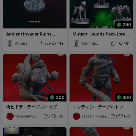
250
Ancient Invader Ruins
Mutant Hounds Pack (pre-
40mm base (Pre-
supported)
supported Freebie)
Admiral
149
Admiral
161
229
1


Apocalypse
Apocalypse
300
300
偽ヒドラ - テーブルトップミ
エッティン - テーブルトップ
ニチュア（サポート済み）
ミニチュア（サポート付き）
YasashiiKyojinS
103
YasashiiKyojinS
102
2
1


tudio
tudio