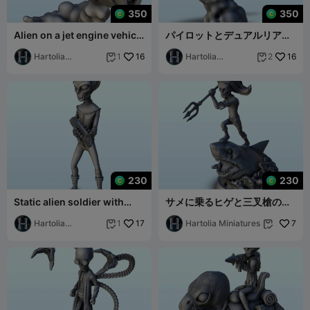
350
350
Alien on a jet engine vehicle
パイロットとデュアルリアク
with laser gun (25) (+ pre-
ターを備えたエイリアンシャ
sup
Hartolia
16
トル (24) (+ プリサポート
Hartolia
16
1
2


Miniatures
Miniatures
230
230
Static alien soldier with
サメに乗るヒゲと三叉槍のエ
space assault rifle (23) (+
イリアン (22) (+ サポート付
pre-su
Hartolia
17
き
Hartolia Miniatures
7
1


Miniatures