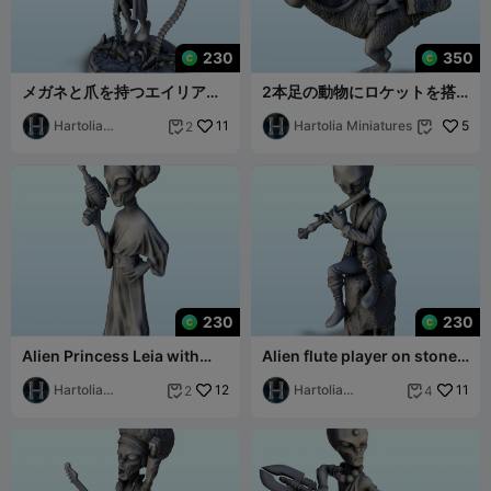
230
350
メガネと爪を持つエイリアン
2本足の動物にロケットを搭
ドクターオクトパス (21) (+
載したエイリアン（20）
プリサポート済み
Hartolia
11
（+プレサポート
Hartolia Miniatures
5
2


Miniatures
230
230
Alien Princess Leia with
Alien flute player on stone
laser gun (19) (+ pre-
(18) (+ pre-supported
supported ver
Hartolia
12
version &
Hartolia
11
2
4


Miniatures
Miniatures