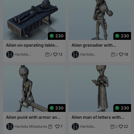
230
230
Alien on operating table
Alien grenadier with
with baby-alien (11) (+ pre-
grenades in shoulder strap
support
Hartolia
13
(10) (+ pre-
Hartolia
18
2
2


Miniatures
Miniatures
230
230
Alien punk with armor and
Alien man of letters with
chainsaw sword (9) (+ pre-
book (8) (+ pre-supported
supporte
Hartolia Miniatures
7
version
Hartolia
22
3


Miniatures