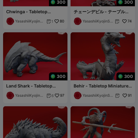
300
300
Chwinga - Tabletop
チェーンデビル - テーブルト
Miniature (Pre-Supported)
ップミニチュア（サポート付
YasashiiKyojinSt
80
き）
YasashiiKyojinStu
74
1


udio
dio
300
300
Land Shark - Tabletop
Behir - Tabletop Miniature
Miniature (Pre-Supported)
(Pre-Supported)
YasashiiKyojinSt
97
YasashiiKyojinStu
91
6


udio
dio