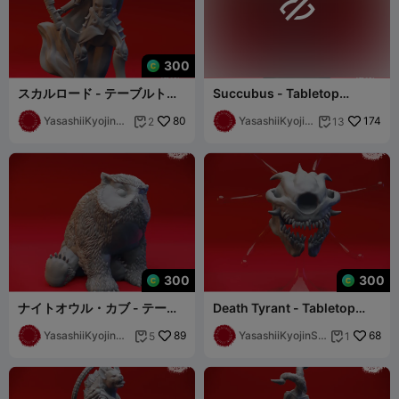

300
スカルロード - テーブルトッ
Succubus - Tabletop
プミニチュア（サポート済
Miniature (Pre-Supported)
み）
YasashiiKyojinSt
80
YasashiiKyojin
174
2
13


udio
Studio
300
300
ナイトオウル・カブ - テーブ
Death Tyrant - Tabletop
ルトップミニチュア（サポー
Miniature (Pre-Supported)
ト付き）
YasashiiKyojinSt
89
YasashiiKyojinSt
68
5
1


udio
udio