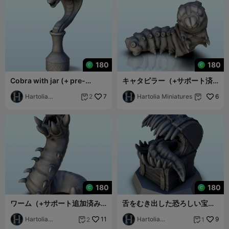
180
180
Cobra with jar (+ pre-
キャタピラー（+サポート済
supported version) (3) -
みバージョン）(1) - ミニチュ
miniatures wa
Hartolia
7
ア ウォーハン
Hartolia Miniatures
6
2


Miniatures
180
180
ワーム（+サポート追加済み
舌をむき出した恐ろしい宝箱
バージョン）(2) - ミニチュア
（+ サポート済バージョン）
ウォーハンマー sc
Hartolia
11
(4) - m
Hartolia
9
2
1


Miniatures
Miniatures