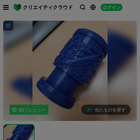

クリエイティクラウド
ログイン




似たものを探す

3Dプレビュー