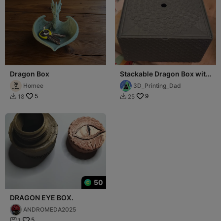
Dragon Box
Stackable Dragon Box with
lid
Homee
3D_Printing_Dad
5
9
18
25


50
DRAGON EYE BOX.
ANDROMEDA2025
5
1
