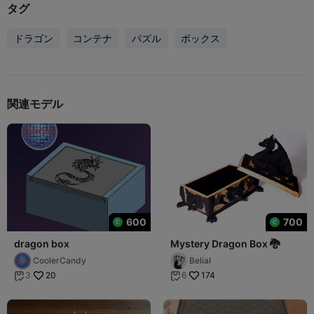
タグ
ドラゴン
コンテナ
パズル
ボックス
関連モデル
600
700
dragon box
Mystery Dragon Box 🐉
CoolerCandy
Belial
20
174
3
6

