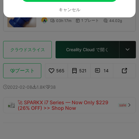
キャンセル
0.2mm layer, 2 walls, 15% infill
1 プレート
03h 17m
44.02g



クラウドスライス
Creality Cloud で開く

ブースト
565
521
14



2022-02-08
1.8K
38



🚀 SPARKX i7 Series — Now Only $229
sale

(26% OFF) >> Shop Now