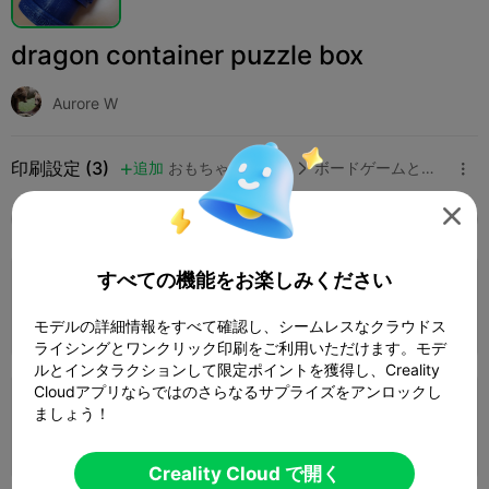
dragon container puzzle box
Aurore W
印刷設定 (3)
追加
おもちゃとゲーム
ボードゲームとカードゲーム




全て
K2 Plus
K2 Pro
K2
K2 SE
SPARKX 
4.0

すべての機能をお楽しみください
0.2mm layer, 4 walls, 30% infill
1 プレート
02h 40m
56.57g



モデルの詳細情報をすべて確認し、シームレスなクラウドス
ライシングとワンクリック印刷をご利用いただけます。モデ
ルとインタラクションして限定ポイントを獲得し、Creality
Cloudアプリならではのさらなるサプライズをアンロックし
0.16mm layer, 2 walls, 15% infill
ましょう！
1 プレート
12h 0m
204.81g



Creality Cloud で開く