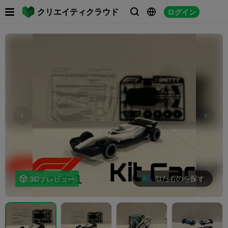

クリエイティクラウド
ログイン



似たものを探す

3Dプレビュー