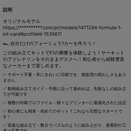
説明
オリジナルモデル
https://**********.com/pt/models/1471294-formula-1-
kit-card#profileId-1535611
🏎️ 自分だけのフォーミュラ1カーを作ろう！
この組み立てキットでF1の興奮を体験しよう！サーキット
のアドレナリンをそのままデスクへ！初心者から経験豊富
なメーカーまで楽しめます。
✅ サポート不要 - 常にきれいに印刷でき、後処理の煩わしさもあり
ません
✅ 動画組み立てガイド - 手順に沿って進めれば、失敗なしの組み立
てが可能です
✅ 複数の印刷プロファイル - 様々なプリンターに最適化された設定
✅ 初心者にも簡単 - 初めてのキット？これなら完璧なスタートで
す！
✅ 迅速な組み立て - 数分でパズルのように組み上がり、接着剤や工
具は不要です