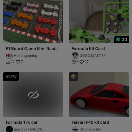
20
F1 Board Game Mini Racing
Formula Kit Card
Car - Easy Print
Hollettgaming
GOGO MASTER
7
27
27
6


NSFW

Formula 1 rc car
Ferrari F40 kit card
user6571948833
3Dominiktisk