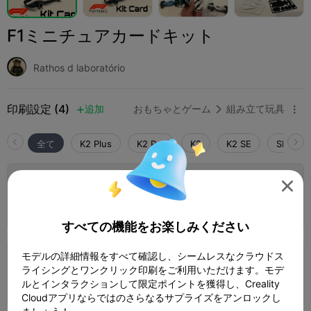
F1ミニチュアカードキット
Rathos d laboratório
印刷設定 (4)
追加
おもちゃとゲーム
組み立て玩具



全て
K2 Plus
K2 Pro
K2
K2 SE
SPARKX 
3.3


0.2mm layer, 3 walls, 5% infill
2 プレート
著者
02h 45m
20.94g



すべての機能をお楽しみください
モデルの詳細情報をすべて確認し、シームレスなクラウドス
0.2mm layer, 2 walls, 15% infill
ライシングとワンクリック印刷をご利用いただけます。モデ
1 プレート
ルとインタラクションして限定ポイントを獲得し、Creality
59m 43s
20.49g



Cloudアプリならではのさらなるサプライズをアンロックし