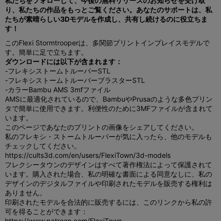
私たちをフォローして、今後の無料リリースのお知らせを受け取
り、私たちの作品をもっとご覧ください。あなたのサポートは、私
たちが素晴らしい3Dモデルを作成し、共有し続けるのに役立ちま
す！
このFlexi Stormtrooperは、多関節プリントインプレイスモデルで
す。
簡単に足で立ちます。
ダウンロードには以下が含まれます：
-フレキシストームトルーパーSTL
-フレキシストームトルーパーブラスターSTL
-カラーBambu AMS 3mfファイル
AMSに最適化されているので、BambuやPrusaのような多色プリン
タで簡単に使用できます。利便性のために3MFファイルが含まれて
います。
このページであなたのプリントの画像をシェアしてください。
私のフレキシ・ストームトルーパーが気に入ったら、他のモデルも
チェックしてください。
https://cults3d.com/en/users/FlexiTown/3d-models
フレクシータウンのデザインはすべて著作権法によって保護されて
います。購入された場合、私の明確な書面による同意なしに、私の
デザインのデジタルファイルや印刷されたモデルを販売する権利は
ありません。
印刷されたモデルを合法的に販売するには、このリンクから私の許
可を得ることができます：
https://www.patreon.com/FlexiTown