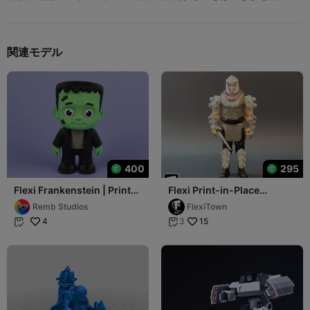
関連モデル
400
295
Flexi Frankenstein | Print-
Flexi Print-in-Place
in-place | No Support
Shredder
Remb Studios
FlexiTown
4
15
3

