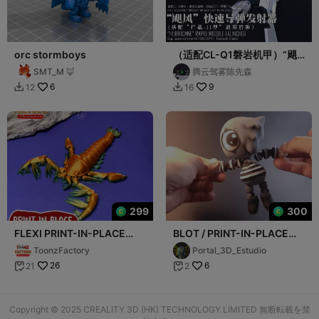
orc stormboys
（适配CL-Q1磐岩机甲）“飓
风”快速导弹发射器（搭配“拦
SMT_M 🦊
腾云驾雾陈先森
截-II“通用盾牌）
6
9
12
16


299
300
FLEXI PRINT-IN-PLACE
BLOT / PRINT-IN-PLACE
SEA SCORPION
WITHOUT SUPPORT
ToonzFactory
Portal_3D_Estudio
26
6
21
2


Copyright © 2025 CREALITY 3D (HK) TECHNOLOGY LIMITED 無断転載を禁