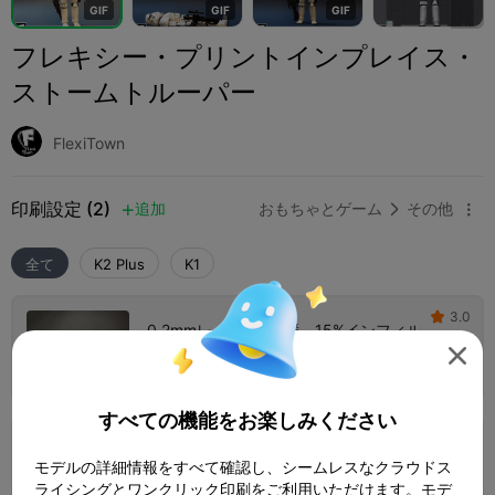
G
I
F
G
I
F
G
I
F
フレキシー・プリントインプレイス・
ストームトルーパー
FlexiTown
印刷設定 (2)
追加
おもちゃとゲーム
その他



全て
K2 Plus
K1
3.0

0.2mmレイヤー、3壁、15%インフィル

2 プレート
09h 36m
264.14g



すべての機能をお楽しみください
0.2mmレイヤー、3壁、15%インフィル
モデルの詳細情報をすべて確認し、シームレスなクラウドス
2 プレート
09h 37m
218.79g



ライシングとワンクリック印刷をご利用いただけます。モデ