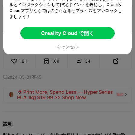
ルとインタラクションして限定ポイントを獲得し、Creality
Cloudアプリならではのさらなるサプライズをアンロックし
350
ましょう！

Creality Cloud で開く
購入
キャンセル
1.8K
1.6K
34


2024-05-01
45


🎨 Print More, Spend Less — Hyper Series
hot

PLA 1kg $19.99 >> Shop Now
説明