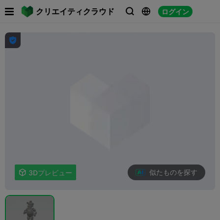

クリエイティクラウド
ログイン




似たものを探す

3Dプレビュー