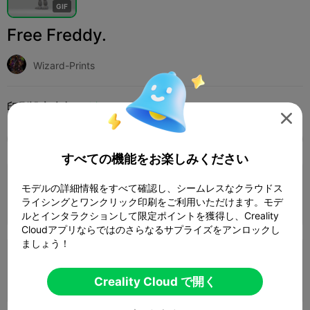
G
I
F
Free Freddy.
Wizard-Prints
印刷設定 (2)
追加
おもちゃとゲーム
ボードゲームとカードゲーム




全て
K2 Plus
K2 Pro
K2
K2 SE
SPARKX 
すべての機能をお楽しみください
3.5

0.2mm layer, 3 walls, 15% infill
モデルの詳細情報をすべて確認し、シームレスなクラウドス
ライシングとワンクリック印刷をご利用いただけます。モデ
1 プレート
01h 56m
21.39g



ルとインタラクションして限定ポイントを獲得し、Creality
Cloudアプリならではのさらなるサプライズをアンロックし
ましょう！
0.2mm layer,3 walls,15% infill
1 プレート
01h 56m
35.46g
Creality Cloud で開く


