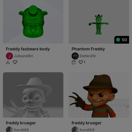
50
Freddy fazbears body
Phantom Freddy
JulieandBri
Stefan25r
1


freddy krueger
freddy krueger
Kuro669
Kuro669