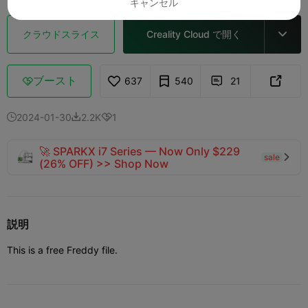
キャンセル
クラウドスライス
Creality Cloud で開く

ブースト
637
540
21



2024-01-30
2.2K
1



🚀 SPARKX i7 Series — Now Only $229
sale

(26% OFF) >> Shop Now
説明
This is a free Freddy file.