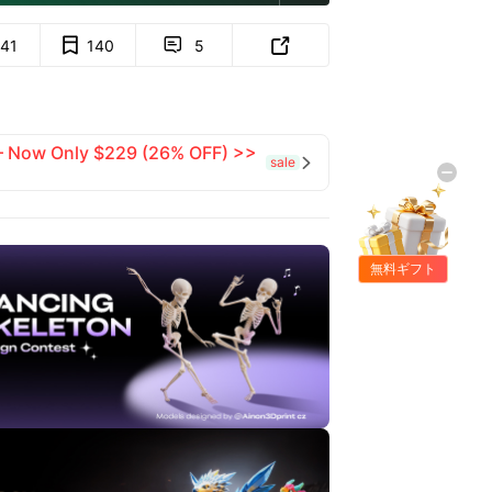
141
140
5


 — Now Only $229 (26% OFF) >>
sale

無料ギフト