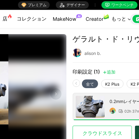

プレミアム

デザイナー
ワークベンチ


AI
店
コレクション
もっと
MakeNow
Creator

ゲラルト・ド・リ
alison b.
印刷設定 (1)
追加

全て
K2 Plus
K2 
0.2mmレイ
02h 37

クラウドスライス