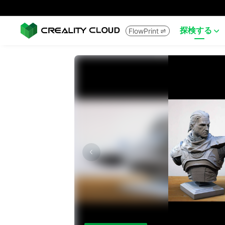
探検する
FlowPrint

