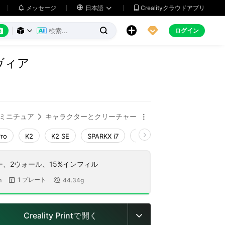
メッセージ

日本語
Crealityクラウドアプリ






ログイン



ヴィア
ミニチュア
キャラクターとクリーチャー


Pro
K2
K2 SE
SPARKX i7
Creality Hi
Ender-3 V4
ヤー、2ウォール、15%インフィル
1 プレート
m
44.34g


Creality Printで開く
