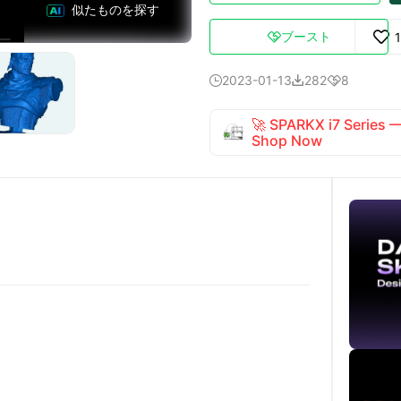
似たものを探す
ブースト

2023-01-13
282
8



🚀 SPARKX i7 Series
Shop Now