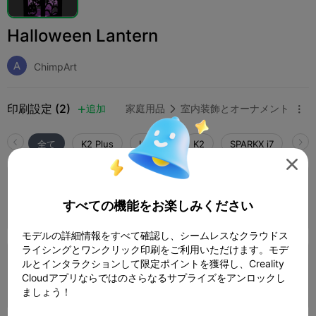
Halloween Lantern
ChimpArt
印刷設定 (2)
追加
家庭用品
室内装飾とオーナメント



全て
K2 Plus
K2 Pro
K2
SPARKX i7
Crea

0.2mm layer, 3 walls, 15% infill
すべての機能をお楽しみください
1 プレート
著者
03h 54m
63.13g



モデルの詳細情報をすべて確認し、シームレスなクラウドス
ライシングとワンクリック印刷をご利用いただけます。モデ
ルとインタラクションして限定ポイントを獲得し、Creality
0.2mm layer, 2 walls, 15% infill
Cloudアプリならではのさらなるサプライズをアンロックし
1 プレート
03h 09m
53.70g



ましょう！