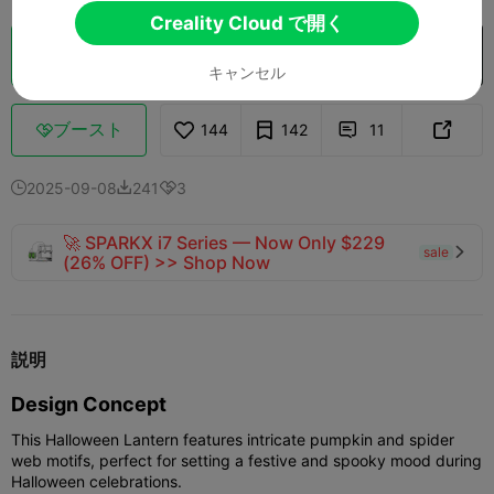
Creality Cloud で開く
クラウドスライス
Creality Cloud で開く

キャンセル
ブースト
144
142
11



2025-09-08
241
3



🚀 SPARKX i7 Series — Now Only $229
sale

(26% OFF) >> Shop Now
説明
Design Concept
This Halloween Lantern features intricate pumpkin and spider
web motifs, perfect for setting a festive and spooky mood during
Halloween celebrations.