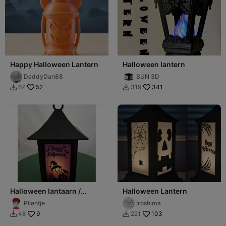
Happy Halloween Lantern
Halloween lantern
DaddyDan88
SUN 3D
52
341
67
319


Halloween lantaarn /
Halloween Lantern
Halloween lantern
Plientje
İroshima
9
103
48
221

