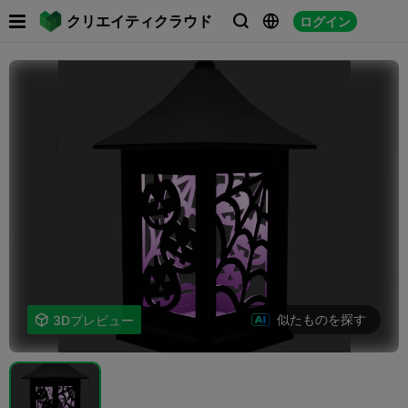

クリエイティクラウド
ログイン



似たものを探す

3Dプレビュー