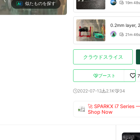
19m 48s
似たものを探す

0.2mm layer, 2 
21m 46s

クラウドスライス
ブースト

2022-07-12
2.1K
34



🚀 SPARKX i7 Series
Shop Now