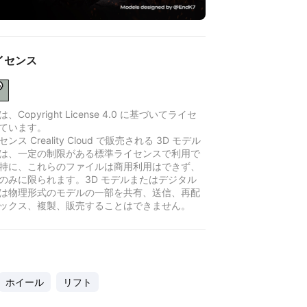
イセンス
Copyright License 4.0 に基づいてライセ
ています。
ンス Creality Cloud で販売される 3D モデル
は、一定の制限がある標準ライセンスで利用で
特に、これらのファイルは商用利用はできず、
のみに限られます。3D モデルまたはデジタル
は物理形式のモデルの一部を共有、送信、再配
ックス、複製、販売することはできません。
ホイール
リフト