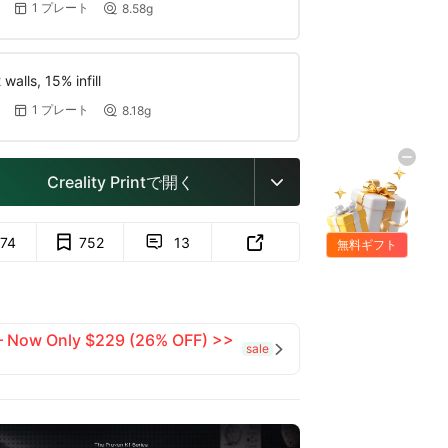
1 プレート
8.58g


walls, 15% infill
1 プレート
8.18g


Creality Printで開く

774
752
13


無料ギフト
 — Now Only $229 (26% OFF) >>
sale
