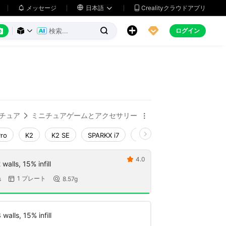
メッセージ

日本語
Crealityクラウドアプリ






ログイン



チュア
ミニチュアゲームとアクセサリー


Pro
K2
K2 SE
SPARKX i7
Creality Hi
Ender-3 V4
4.0

walls, 15% infill
1 プレート
s
8.57g


walls, 15% infill