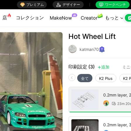

プレミアム

デザイナー
ワークベンチ


AI
店
コレクション
もっと
MakeNow
Creator

Hot Wheel Lift
katman70
印刷設定 (3)
追加
ミニ

全て
K2 Plus
K2 
0.2mm layer, 2 
23m 20

0.2mm layer, 3 