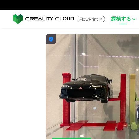
探検する
FlowPrint


