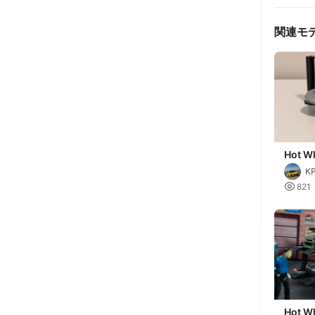
関連モ
Hot Wh
Hoist
K

821
Hot W