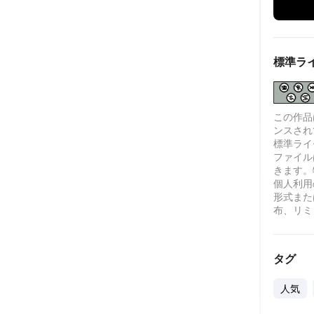
標準ラ
この作品は、
ンスされ
標準ライセ
ファイル
きます。
個人利用
形式また
布、リミ
タグ
人気