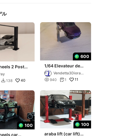
デル
600
1/64 Elevateur de
eels 2 Post
garage B / Garage
Vendetta3Diora
Pay
lift B diecast hot
ma

11
940
1
wheel

40
138

100
100
araba lift (car lift)
heels car