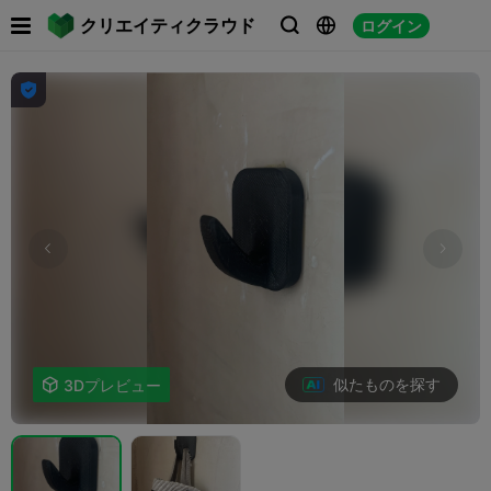

クリエイティクラウド
ログイン




似たものを探す

3Dプレビュー