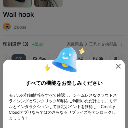
Wall hook
ZiBoss
印刷設定 (3)
追加
家庭用品
工具と交換部品



全て
K2 Plus
K2 Pro
K2
K2 SE
SPARKX 

4.0

0.2mm layer, 3 walls, 15% infill
すべての機能をお楽しみください
1 プレート
28m 23s
5.44g



モデルの詳細情報をすべて確認し、シームレスなクラウドス
ライシングとワンクリック印刷をご利用いただけます。モデ
ルとインタラクションして限定ポイントを獲得し、Creality
0.2mm layer, 2 walls, 15% infill
Cloudアプリならではのさらなるサプライズをアンロックし
1 プレート
10m 54s
4.24g



ましょう！