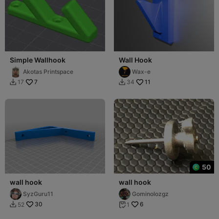
Simple Wallhook
Wall Hook
Akotas Printspace
Wax-e
7
11
17
34


50
wall hook
wall hook
SyzGuru11
Gominolozgz
30
6
52
1

