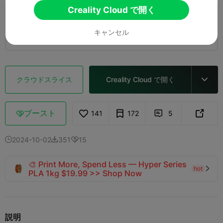
Creality Cloud で開く
0.2mm layer, 2 walls, 15% infill
キャンセル
1 プレート
30m 25s
4.34g



クラウドスライス
Creality Cloud で開く

ブースト
141
172
5



2024-10-02
351
15



🎨 Print More, Spend Less — Hyper Series
hot

PLA 1kg $19.99 >> Shop Now
説明