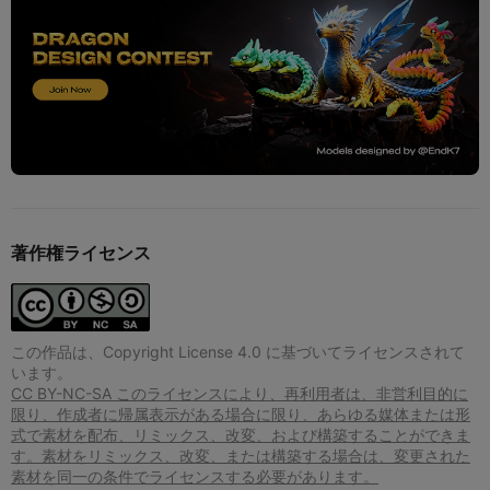
著作権ライセンス
この作品は、Copyright License 4.0 に基づいてライセンスされて
います。
CC BY-NC-SA このライセンスにより、再利用者は、非営利目的に
限り、作成者に帰属表示がある場合に限り、あらゆる媒体または形
式で素材を配布、リミックス、改変、および構築することができま
す。素材をリミックス、改変、または構築する場合は、変更された
素材を同一の条件でライセンスする必要があります。