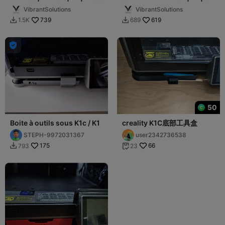
MULTI-STORAGE UNIT!
K1C Storage - 6 Drawers
VibrantSolutions
VibrantSolutions
LATEST
739
619
1.5K
689



50
Boite à outils sous K1c / K1
creality K1C底部工具盒
STEPH-9972031367
user2342736538
175
66
793
23

