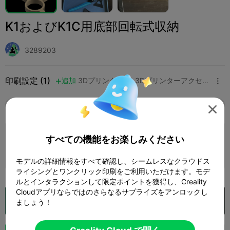
K1およびK1C用底部回転式収納
3289203
印刷設定 (1)
追加
3Dプリンター
3Dプリンターアクセサリー



全て
K2 Plus
K2 Pro
K2
SPARKX i7
Crea

5.0

すべての機能をお楽しみください
0.2mm layer, 2 walls, 10% infill adaptive
cubic
1 プレート
著者
01h 24m
78.96g



モデルの詳細情報をすべて確認し、シームレスなクラウドス
ライシングとワンクリック印刷をご利用いただけます。モデ
ルとインタラクションして限定ポイントを獲得し、Creality
Cloudアプリならではのさらなるサプライズをアンロックし
Creality Cloud で開く

ましょう！