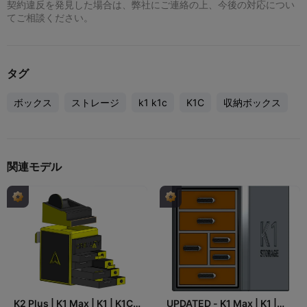
契約違反を発見した場合は、弊社にご連絡の上、今後の対応につい
てご相談ください。
タグ
ボックス
ストレージ
k1 k1c
K1C
収納ボックス
関連モデル
K2 Plus | K1 Max | K1 | K1C -
UPDATED - K1 Max | K1 |