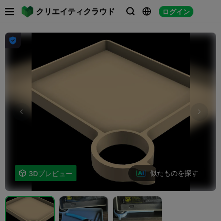

クリエイティクラウド
ログイン




似たものを探す

3Dプレビュー