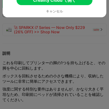
Creality Cloud で開く
ブースト
147
194
13



キャンセル
2025-05-22
329
19



🚀 SPARKX i7 Series — Now Only $229
sale

(26% OFF) >> Shop Now
説明
これを印刷してプリンターの脚の1つを持ち上げると、その
脚を中心に回転します。
ボックスを回転させるための小さな機構により、収納した
ツールに非常に簡単にアクセスできます。
強度に関する特別な要件はありませんが、かなり大きく平
坦なため、印刷前にベッドが清掃されていることを確認し
てください。