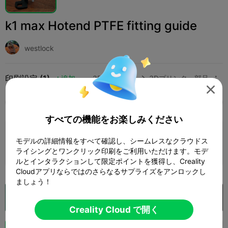
k1 max Hotend PTFE fitting guide
westlock
印刷設定 (1)
追加
3Dプリンター
3Dプリンター部品




全て
K2 Plus
K2 Pro
K2
K2 SE
SPARKX 
すべての機能をお楽しみください
0.2mm layer, 3 walls, 10% infill
モデルの詳細情報をすべて確認し、シームレスなクラウドス
1 プレート
著者
14m 47s
3.27g



ライシングとワンクリック印刷をご利用いただけます。モデ
ルとインタラクションして限定ポイントを獲得し、Creality
Cloudアプリならではのさらなるサプライズをアンロックし
ましょう！
Creality Cloud で開く

Creality Cloud で開く