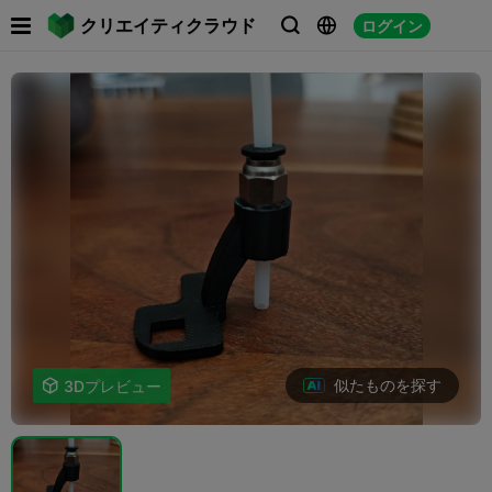

クリエイティクラウド
ログイン



似たものを探す

3Dプレビュー