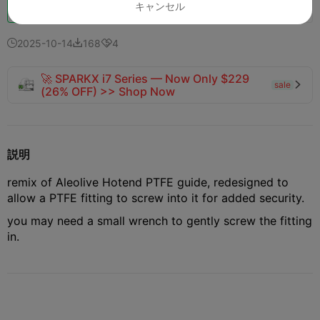
ブースト
140
121
3



キャンセル
2025-10-14
168
4



🚀 SPARKX i7 Series — Now Only $229
sale

(26% OFF) >> Shop Now
説明
remix of Aleolive Hotend PTFE guide, redesigned to
allow a PTFE fitting to screw into it for added security.
you may need a small wrench to gently screw the fitting
in.