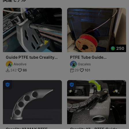
250
Guide PTFE tube Creality
PTFE Tube Guide
k1 Max - Hotend CFS
(K1/K1C/K1 Max)
Aleolive
Gscales
86
101
242
29



