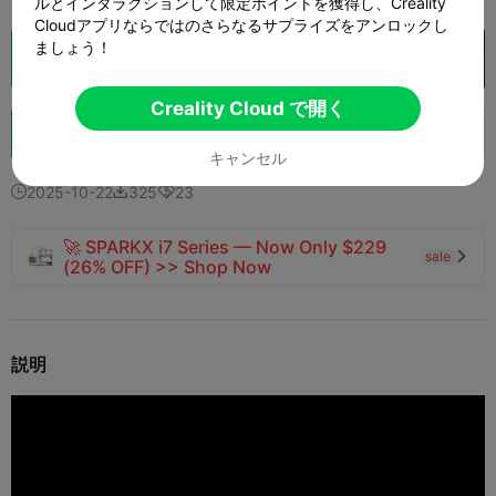
ルとインタラクションして限定ポイントを獲得し、Creality
Cloudアプリならではのさらなるサプライズをアンロックし
ましょう！
クラウドスライス
Creality Cloud で開く

Creality Cloud で開く
ブースト
155
160
8



キャンセル
2025-10-22
325
23



🚀 SPARKX i7 Series — Now Only $229
sale

(26% OFF) >> Shop Now
説明