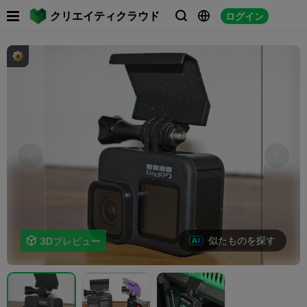

クリエイティクラウド
ログイン



似たものを探す

3Dプレビュー