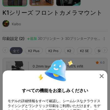
K1シリーズ フロントカメラマウント
Kalbo
印刷設定 (2)
追加
3Dプリンター
3Dプリンターアクセサリー



全て
K2 Plus
K2 Pro
K2
K2 SE
SPARKX 
4.0

0.2mm layer, 2 walls, 100% infill
1 プレート
著者
19m 45s
9.45g




4.5

すべての機能をお楽しみください
0.2mm layer, 2 walls, 15% infill
1 プレート
26m 52s
7.04g



モデルの詳細情報をすべて確認し、シームレスなクラウドス
ライシングとワンクリック印刷をご利用いただけます。モデ