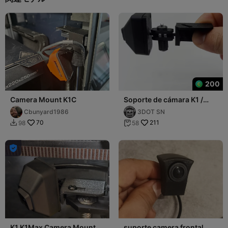
200
Camera Mount K1C
Soporte de cámara K1 /
K1MAX / K1C
Cbunyard1986
3DOT SN
(ARTICULADO)
70
211
98
58



K1 K1Max Camera Mount -
suporte camera frontal