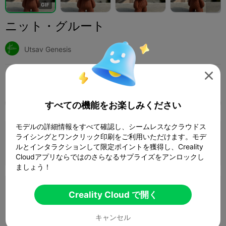
G
I
F
ニット・グルート
Utsav Genesis

印刷設定 (8)
追加
ミニチュア
キャラクターとクリーチャー



すべての機能をお楽しみください
全て
K2 Plus
K2 Pro
K2
K2 SE
SPARKX 
モデルの詳細情報をすべて確認し、シームレスなクラウドス
0.12mmレイヤー、2ウォール、15%インフ
ライシングとワンクリック印刷をご利用いただけます。モデ
ィル
ルとインタラクションして限定ポイントを獲得し、Creality
1 プレート
04h 57m
59.40g



Cloudアプリならではのさらなるサプライズをアンロックし
ましょう！
0.2mmレイヤー、2ウォール、10%インフィ
Creality Cloud で開く
ル
1 プレート
03h 14m
46.12g



キャンセル