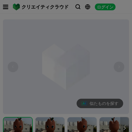

クリエイティクラウド
ログイン



似たものを探す
