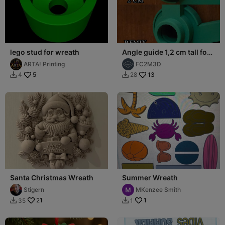
lego stud for wreath
Angle guide 1,2 cm tall for
LEGO Brick Wreath
ARTA! Printing
FC2M3D
(Remix)
5
13
4
28


Santa Christmas Wreath
Summer Wreath
Stigern
MKenzee Smith
21
1
35
1

