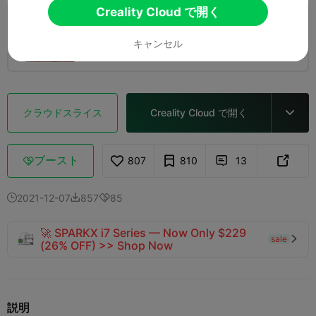
Creality Cloud で開く
0.2mm layer, 2 walls, 15% infill
キャンセル
2 プレート
02h 28m
71.28g



クラウドスライス
Creality Cloud で開く

ブースト
807
810
13



2021-12-07
857
85



🚀 SPARKX i7 Series — Now Only $229
sale

(26% OFF) >> Shop Now
説明