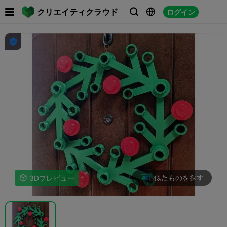

クリエイティクラウド
ログイン




似たものを探す

3Dプレビュー