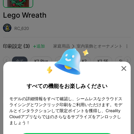
Lego Wreath
RC_620
印刷設定 (3)
追加
家庭用品
室内装飾とオーナメント



全て
K2 Plus
K2 Pro
K2
K2 SE
SPARKX 

4.5

0.2mm layer, 3 walls, 15% infill
すべての機能をお楽しみください
1 プレート
02h 07m
81.27g



モデルの詳細情報をすべて確認し、シームレスなクラウドス
ライシングとワンクリック印刷をご利用いただけます。モデ
ルとインタラクションして限定ポイントを獲得し、Creality
0.2mm layer, 2 walls, 10 infill
Cloudアプリならではのさらなるサプライズをアンロックし
1 プレート
01h 29m
63.73g



ましょう！