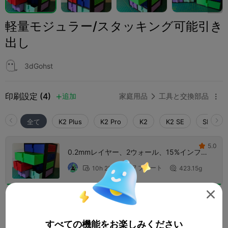
軽量モジュラー/スタッキング可能引き
出し
3dGohst
印刷設定 (4)
追加
家庭用品
工具と交換部品



全て
K2 Plus
K2 Pro
K2
K2 SE
SPARKX 
5.0

0.2mmレイヤー、2ウォール、15%インフィ
ル
7 プレート
10h 25m
423.15g




0.2mmレイヤー、3ウォール、15%インフィ
ル
すべての機能をお楽しみください
6 プレート
