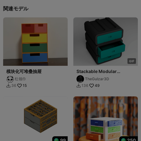
関連モデル
G
I
F
模块化可堆叠抽屉
Stackable Modular
Drawers - Endless
红领巾
TheGulzar3D
Organization
15
49
36
136


99
250