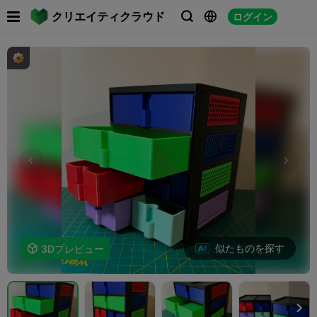

クリエイティクラウド
ログイン



似たものを探す

3Dプレビュー
