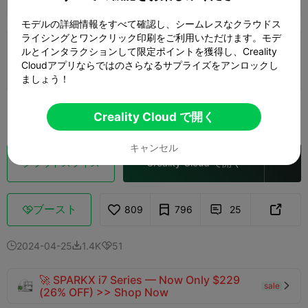
モデルの詳細情報をすべて確認し、シームレスなクラウドス
ライシングとワンクリック印刷をご利用いただけます。モデ
0.2mmレイヤー、4ウォール、15%インフィ
ルとインタラクションして限定ポイントを獲得し、Creality
ル
Cloudアプリならではのさらなるサプライズをアンロックし
5 プレート
13h 07m
469.07g



ましょう！
もっと見る

Creality Cloud で開く
キャンセル
クラウドスライス
Creality Cloud で開く

ブースト
809
796
25



2024-04-25
1.4K
51



🚀 SPARKX i7 Series — Now Only $229
sale

(26% OFF) >> Shop Now