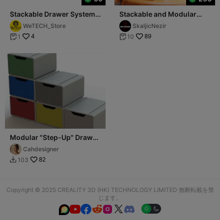
Stackable Drawer System –
Stackable and Modular
Supportless Design, Min
Drawers
WeTECH_Store
SkaljicNezir
4
89
1
10


Modular "Step-Up" Drawer
Unit – Stackable and
Cahdesigner
Customizable
82
103

Copyright © 2025 CREALITY 3D (HK) TECHNOLOGY LIMITED 無断転載を禁
じます。





