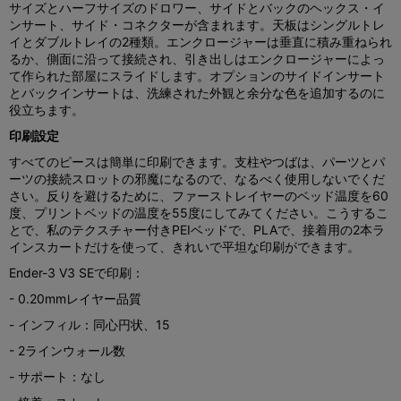
サイズとハーフサイズのドロワー、サイドとバックのヘックス・イ
ンサート、サイド・コネクターが含まれます。天板はシングルトレ
イとダブルトレイの2種類。エンクロージャーは垂直に積み重ねられ
るか、側面に沿って接続され、引き出しはエンクロージャーによっ
て作られた部屋にスライドします。オプションのサイドインサート
とバックインサートは、洗練された外観と余分な色を追加するのに
役立ちます。
印刷設定
すべてのピースは簡単に印刷できます。支柱やつばは、パーツとパ
ーツの接続スロットの邪魔になるので、なるべく使用しないでくだ
さい。反りを避けるために、ファーストレイヤーのベッド温度を60
度、プリントベッドの温度を55度にしてみてください。こうするこ
とで、私のテクスチャー付きPEIベッドで、PLAで、接着用の2本ラ
インスカートだけを使って、きれいで平坦な印刷ができます。
Ender-3 V3 SEで印刷：
- 0.20mmレイヤー品質
- インフィル：同心円状、15
- 2ラインウォール数
- サポート：なし