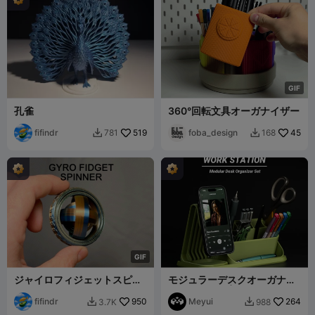
G
I
F
孔雀
360°回転文具オーガナイザー
fifindr
519
foba_design
45
781
168


G
I
F
ジャイロフィジェットスピナ
モジュラーデスクオーガナイ
ー
ザーシステム | MagSafeフォ
fifindr
950
ンスタンド
Meyui
264
3.7K
988

