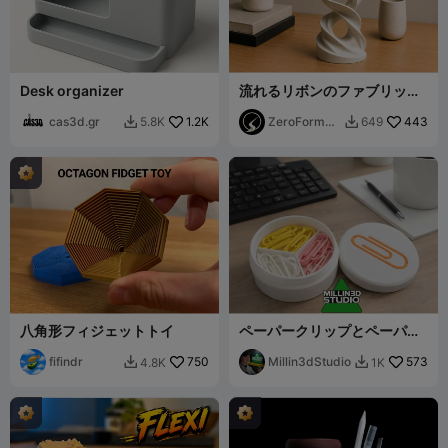
Desk organizer
流れるリボンのファブリック
彫刻（サポート不要）
cas3d.gr
1.2K
ZeroForm
443
5.8K
649


Studio
八角形フィジェットトイ
ペーパークリップとペーパー
クリップジャー
fifindr
750
Millin3dStudio
573
4.8K
1K

