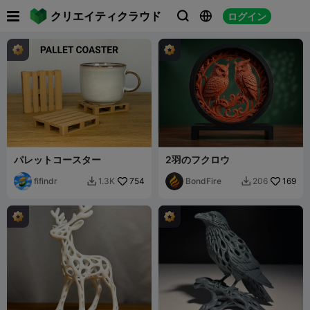

クリエイティクラウド
ログイン



パレットコースター
2羽のフクロウ
fifindr
754
BondFire
169
1.3K
206

