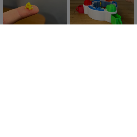
ミニダックバディ
氷上釣りゲーム
fifindr
1.7K
fifindr
85
5.1K
126


座った猫の像
パフスタック - スタッキング
可能なキルティングマルチト
fifindr
254
レイ
Sitsero
90
765
159

