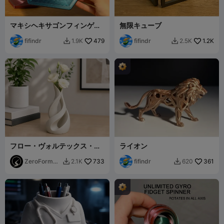
マキシヘキサゴンフィンゲッ
無限キューブ
トトイ
fifindr
479
fifindr
1.2K
1.9K
2.5K


フロー・ヴォルテックス・リ
ライオン
ボン花瓶 - モダンなスパイラ
ル彫刻プランター
ZeroForm
733
fifindr
361
2.1K
620


Studio