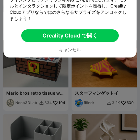
ルとインタラクションして限定ポイントを獲得し、Creality
Cloudアプリならではのさらなるサプライズをアンロックし
ヘッドホンスタンド 🎧 モダン
アンカー ⬝ ヘッドホンフック
ましょう！
なサポート不要デザイン
AA3DPRINTI
778
St3rn Design
293
2.1K
1.2K


NG
Creality Cloud で開く
キャンセル
Mario bros retro tissue wet
スターフィンゲットイ
wipes box dispenser
Noob3DLab
104
fifindr
600
334
3.2K

