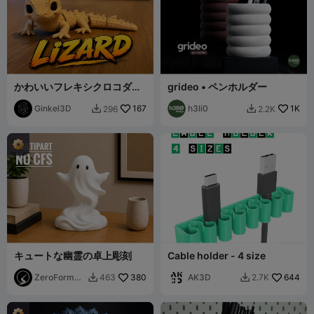
かわいいフレキシクロコダイ
grideo • ペンホルダー
ルリザード – 関節可動ベビー
爬虫類
Ginkel3D
167
h3li0
1K
296
2.2K


キュートな幽霊の卓上彫刻
Cable holder - 4 size
ZeroForm
380
AK3D
644
463
2.7K


Studio