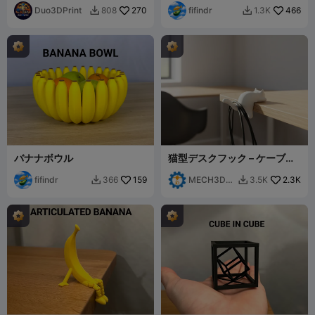
Duo3DPrint
270
fifindr
466
808
1.3K


バナナボウル
猫型デスクフック – ケーブル
オーガナイザー
fifindr
159
MECH3D
2.3K
366
3.5K


PRINTING