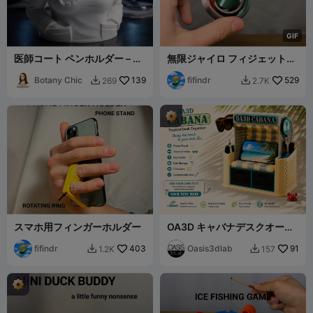
G
I
F
医師コート ペンホルダー – 医
無限ジャイロ フィジェットス
療デスクオーガナイザー
ピナー
Botany Chic
139
fifindr
529
269
2.7K


スマホ用フィンガーホルダー
OA3D キャバナデスクオーガ
ナイザー
fifindr
403
Oasis3dlab
91
1.2K
157

