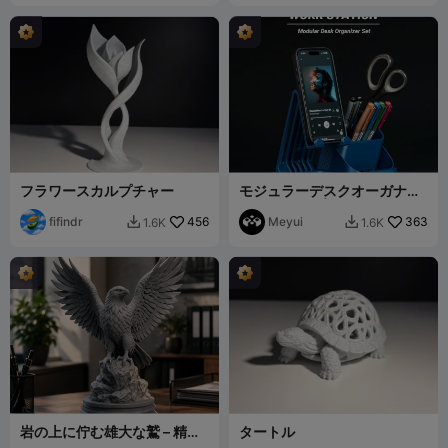
フラワースカルプチャー
モジュラーデスクオーガナイ
ザーシステム| iPhoneスタン
fifindr
456
ドモジュール
Meyui
363
1.6K
1.6K


岩の上に佇む雄大な鷲 – 精密
タートル
な装飾彫像