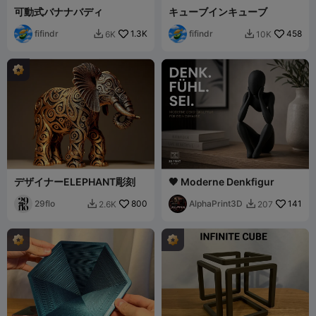
可動式バナナバディ
キューブインキューブ
fifindr
1.3K
fifindr
458
6K
10K


デザイナーELEPHANT彫刻
🖤 Moderne Denkfigur
29flo
800
AlphaPrint3D
141
2.6K
207

