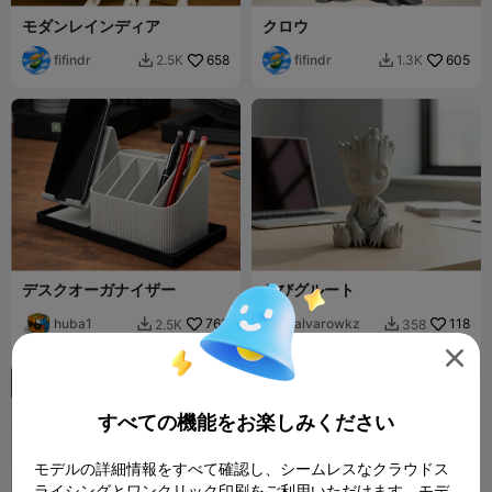
モダンレインディア
クロウ
fifindr
658
fifindr
605
2.5K
1.3K


デスクオーガナイザー
ちびグルート
huba1
763
alvarowkz
118
2.5K
358



すべての機能をお楽しみください
モデルの詳細情報をすべて確認し、シームレスなクラウドス
ライシングとワンクリック印刷をご利用いただけます。モデ