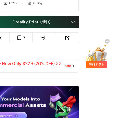
1 プレート
m
21.56g


Creality Printで開く

9
7


 — Now Only $229 (26% OFF) >>
無料ギフト
sale
