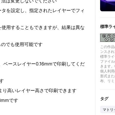
寸法は変更しないでください
ータを設定し、指定されたレイヤーでフィ
標準ラ
を使用することもできますが、結果は異な
ものでも使用可能です
この作品は、
ンスされ
標準ライセ
ファイル
m、ベースレイヤー0.16mmで印刷してくだ
きます。
個人利用
形式また
です
布、リミ
、より高いレイヤー高さで印刷できます
タグ
3mmです
マトリ