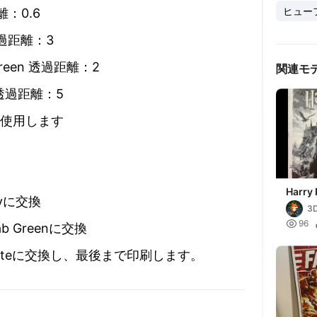
ヒュー
距離：0.6
y 透過距離：3
 Green 透過距離：2
関連モ
te 透過距離：5
を使用します
Harry 
ayに交換
poste
3
200x

96
b Greenに交換
Whiteに交換し、最後まで印刷します。