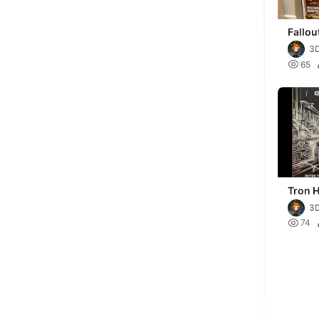
Fallou
Hugef
3
400w 

65
Tron 
200x
3

74