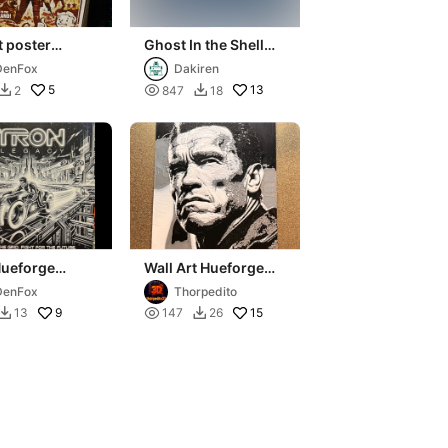
t poster
Ghost In the Shell
orge 2Wx3H
Hueforge - Blue art
DenFox
Dakiren
x 600h
5

13
2
847
18


Hueforge
Wall Art Hueforge
200
Arni_Front_
DenFox
Thorpedito
9

15
13
147
26

