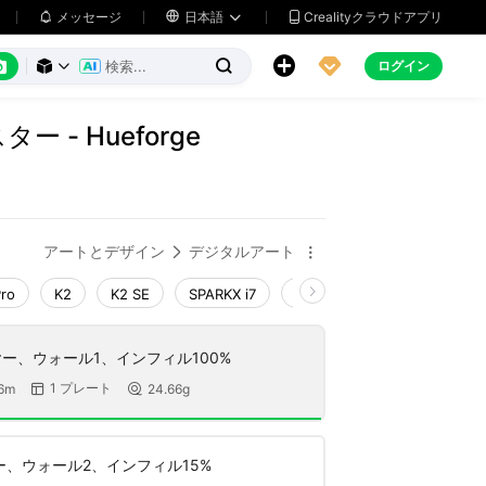
メッセージ

日本語
Crealityクラウドアプリ






ログイン



 - Hueforge
アートとデザイン
デジタルアート


Pro
K2
K2 SE
SPARKX i7
Creality Hi
Ender-3 V4
ヤー、ウォール1、インフィル100%
1 プレート
6m
24.66g


ヤー、ウォール2、インフィル15%