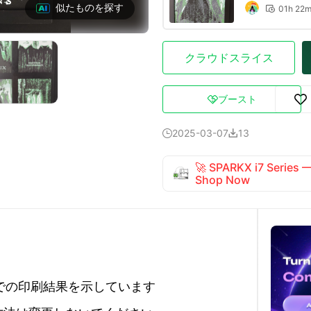
似たものを探す
01h 22

クラウドスライス
ブースト

2025-03-07
13


🚀 SPARKX i7 Series
Shop Now
mmでの印刷結果を示しています