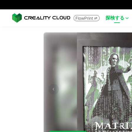
探検する
FlowPrint

