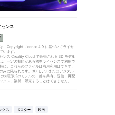
イセンス
Copyright License 4.0 に基づいてライセ
ています。
ンス Creality Cloud で販売される 3D モデル
は、一定の制限がある標準ライセンスで利用で
特に、これらのファイルは商用利用はできず、
のみに限られます。3D モデルまたはデジタル
は物理形式のモデルの一部を共有、送信、再配
ックス、複製、販売することはできません。
ックス
ポスター
映画