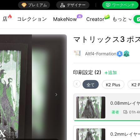

プレミアム

デザイナー
ワークベンチ


AI
店
コレクション
もっと
MakeNow
Creator

マトリックス3 ポスター
Altf4-Formation
印刷設定 (2)
追加

全て
K2 Plus
K2 
0.08mmレイ
著者
01h 4

0.2mmレイ