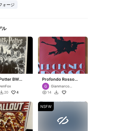
フォージ
デル
Potter BW
Profondo Rosso
r Hueforge
poster Hueforge
DenFox
Gianmarco
200
D'Antonio
4

20
14


NSFW
