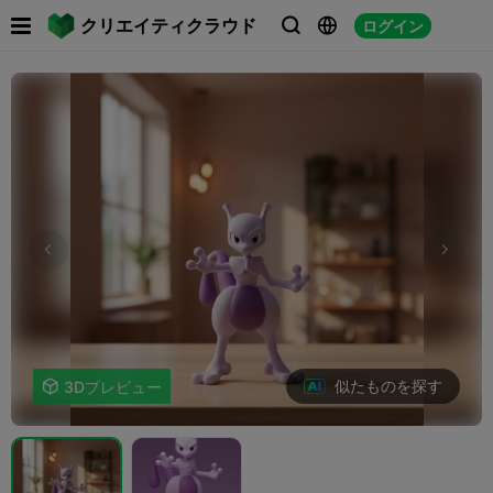

クリエイティクラウド
ログイン



似たものを探す

3Dプレビュー