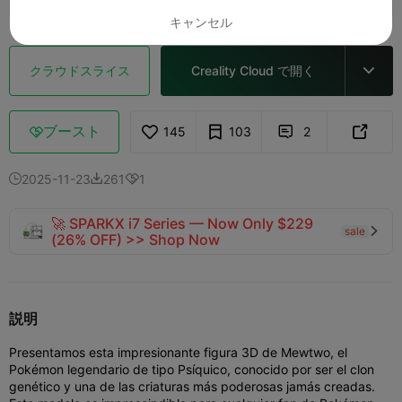
キャンセル
クラウドスライス
Creality Cloud で開く

ブースト
145
103
2



2025-11-23
261
1



🚀 SPARKX i7 Series — Now Only $229
sale

(26% OFF) >> Shop Now
説明
Presentamos esta impresionante figura 3D de Mewtwo, el
Pokémon legendario de tipo Psíquico, conocido por ser el clon
genético y una de las criaturas más poderosas jamás creadas.