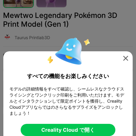
Mewtwo Legendary Pokémon 3D
Print Model (Gen 1)
Taurus Printlab3D
印刷設定 (2)
追加
アートとデザイン
彫刻と芸術作品




全て
K2 Plus
K2 Pro
K2
K2 SE
SPARKX 
すべての機能をお楽しみください
モデルの詳細情報をすべて確認し、シームレスなクラウドス
0.2mm layer, 2 walls, 15% infill
ライシングとワンクリック印刷をご利用いただけます。モデ
1 プレート
著者
01h 41m
31.54g



ルとインタラクションして限定ポイントを獲得し、Creality
Cloudアプリならではのさらなるサプライズをアンロックし
ましょう！
0.2mm layer, 2 walls, 15% infill
Creality Cloud で開く
1 プレート
02h 15m
31.11g


