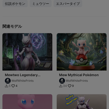
伝説ポケモン
ミュウツー
エスパータイプ
関連モデル
Mewtwo Legendary
Mew Mythical Pokémon
Pokémon
WolfWhitePrints
WolfWhitePrints
4
9
5
34

