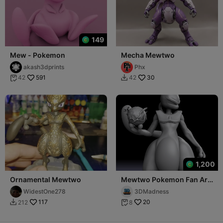
149
Mew - Pokemon
Mecha Mewtwo
akash3dprints
Phx
591
30
42
42


1,200
Ornamental Mewtwo
Mewtwo Pokemon Fan Art
Sculpture
WidestOne278
3DMadness
117
20
212
8

