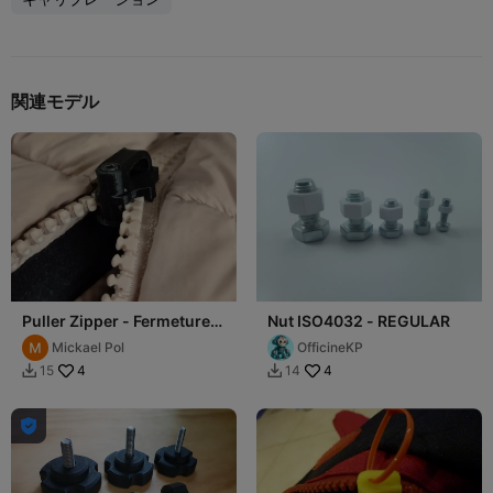
関連モデル
Puller Zipper - Fermeture
Nut ISO4032 - REGULAR
éclaire - resistant - Avec
Mickael Pol
OfficineKP
vis
4
4
15
14


