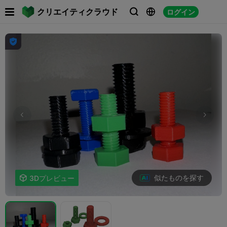

クリエイティクラウド
ログイン




似たものを探す

3Dプレビュー