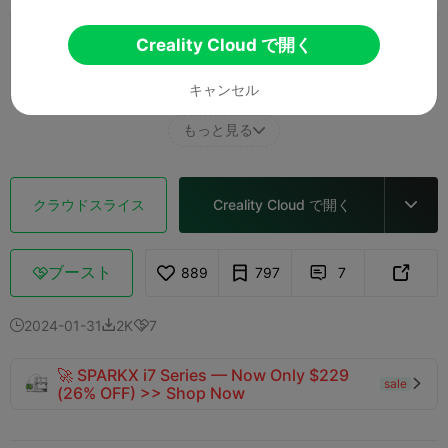
0.2mm layer, 3 walls, 40 infill
Creality Cloud で開く
1 プレート
01h 56m
36.05g



キャンセル
もっと見る

クラウドスライス
Creality Cloud で開く

ブースト
889
797
7



2024-01-31
2K
7



🚀 SPARKX i7 Series — Now Only $229
sale

(26% OFF) >> Shop Now