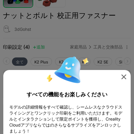
ナットとボルト 校正用ファスナー
3dGohst
印刷設定 (4)
追加
家庭用品
工具と交換部品



全て
K2 Plus
K2 Pro
K2
K2 SE
SPARKX 
4.0


0.2mm layer, 4 walls, 15% infill
1 プレート
47m 26s
10.79g



すべての機能をお楽しみください
モデルの詳細情報をすべて確認し、シームレスなクラウドス
0.2mm layer, 3 walls, 15% infill
ライシングとワンクリック印刷をご利用いただけます。モデ
ルとインタラクションして限定ポイントを獲得し、Creality
1 プレート
45m 46s
10.00g



Cloudアプリならではのさらなるサプライズをアンロックし
ましょう！