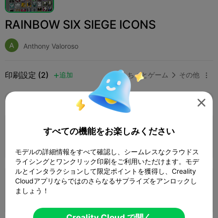
RAINBOW SIX SIEGE ICONS
Anthony Valoroso
印刷設定 (2)
追加
おもちゃとゲーム
その他



全て
K2 Plus
K2 Pro
K2
K2 SE
SPARKX 

0.2mm layer, 3 walls, 15% infill
すべての機能をお楽しみください
36 プレート
2d 14h
2348.77g



モデルの詳細情報をすべて確認し、シームレスなクラウドス
ライシングとワンクリック印刷をご利用いただけます。モデ
ルとインタラクションして限定ポイントを獲得し、Creality
Cloudアプリならではのさらなるサプライズをアンロックし
0.2mm layer, 2 walls, 15% infill
ましょう！
36 プレート
2d 14h
2285.68g



Creality Cloud で開く