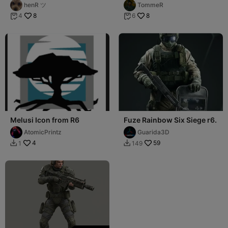
Coin
henR ツ
TommeR
8
8
4
6


Melusi Icon from R6
Fuze Rainbow Six Siege r6.
AtomicPrintz
Guarida3D
4
59
1
149

