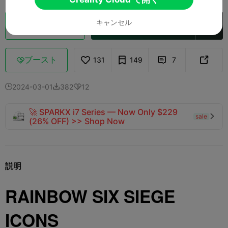
キャンセル
クラウドスライス
Creality Cloud で開く

ブースト
131
149
7



2024-03-01
382
12



🚀 SPARKX i7 Series — Now Only $229
sale

(26% OFF) >> Shop Now
説明
RAINBOW SIX SIEGE
ICONS