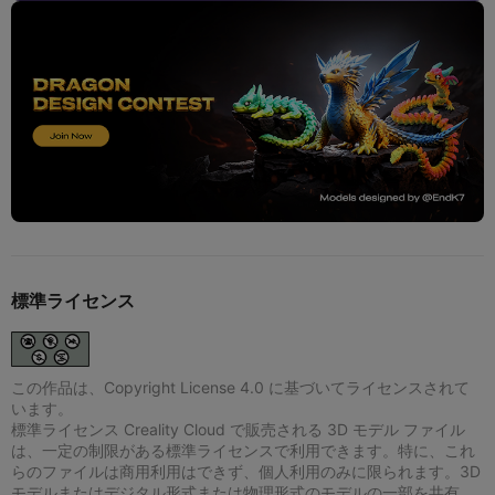
標準ライセンス
この作品は、Copyright License 4.0 に基づいてライセンスされて
います。
標準ライセンス Creality Cloud で販売される 3D モデル ファイル
は、一定の制限がある標準ライセンスで利用できます。特に、これ
らのファイルは商用利用はできず、個人利用のみに限られます。3D
モデルまたはデジタル形式または物理形式のモデルの一部を共有、