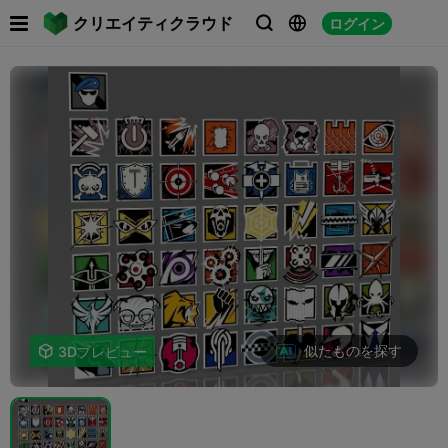

クリエイティクラウド
ログイン



似たものを探す

3Dプレビュー