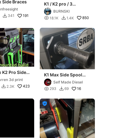
 Side Braces
K1 / K2 pro / 3
Drucktischplatten,
nfreesight
BURNSKI
links oder rechts
191
341


850
18.1K
1.4K

 K2 Pro Side
K1 Max Side Spool
Build plate
holder
rren 3d print
 for D3P riser
Self Made Diesel
423
2.3K


16
293
69

