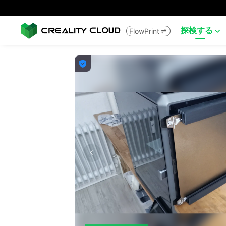
探検する
FlowPrint


