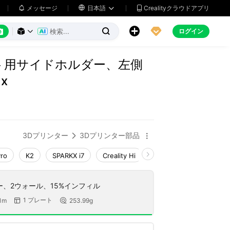
メッセージ

日本語
Crealityクラウドアプリ






ログイン



ト用サイドホルダー、左側
x
3Dプリンター
3Dプリンター部品


Pro
K2
SPARKX i7
Creality Hi
K1 Max 2025_CFS-C
ヤー、2ウォール、15%インフィル
1 プレート
1m
253.99g

