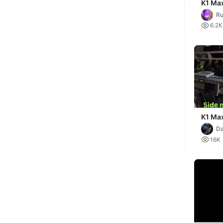
K1 Max
Ru

6.2K
K1 Max
mount 
Da
holder

16K