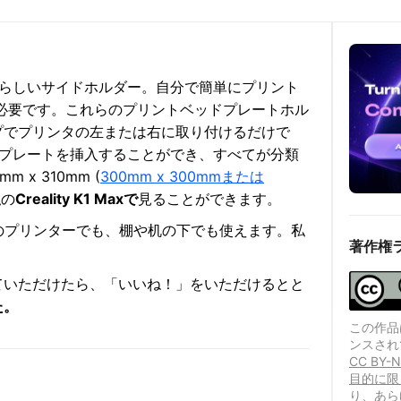
晴らしいサイドホルダー。自分で簡単にプリント
必要です。これらのプリントベッドプレートホル
プでプリンタの左または右に取り付けるだけで
・プレートを挿入することができ、すべてが分類
x 310mm (
300mm x 300mmまたは
私の
Creality K1 Maxで
見ることができます。
も、他のプリンターでも、棚や机の下でも使えます。私
著作権
ていただけたら、「いいね！」をいただけるとと
た。
この作品は、
ンスされ
CC B
目的に限
り、あら