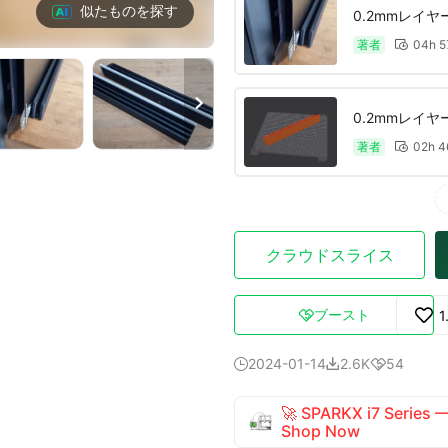
似たものを探す
0.2mmレイ
著者
04h 


0.2mmレイ
著者
02h 

クラウドスライス
ブースト
1

2024-01-14
2.6K
54



🚀 SPARKX i7 Series
Shop Now