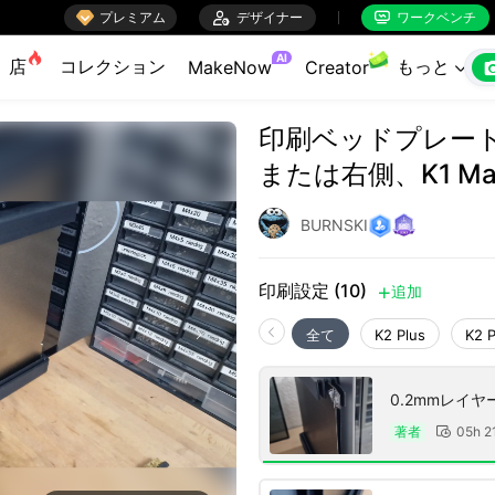

プレミアム

デザイナー
ワークベンチ


AI
店
コレクション
もっと
MakeNow
Creator

印刷ベッドプレー
または右側、K1 Ma
BURNSKI
印刷設定 (10)
追加

全て
K2 Plus
K2 
0.2mmレイ
著者
05h 2
