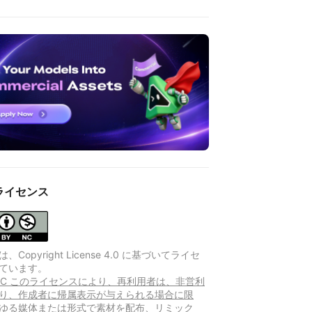
ライセンス
Copyright License 4.0 に基づいてライセ
ています。
Y-NC このライセンスにより、再利用者は、非営利
り、作成者に帰属表示が与えられる場合に限
ゆる媒体または形式で素材を配布、リミック