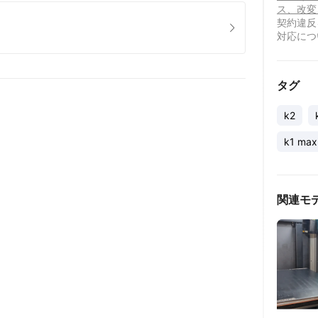
ス、改変
契約違反
対応につ
タグ
k2
k1 ma
関連モ