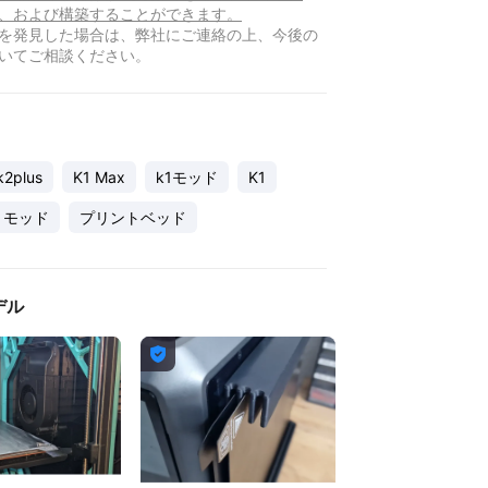
、および構築することができます。
を発見した場合は、弊社にご連絡の上、今後の
いてご相談ください。
k2plus
K1 Max
k1モッド
K1
x モッド
プリントベッド
デル
