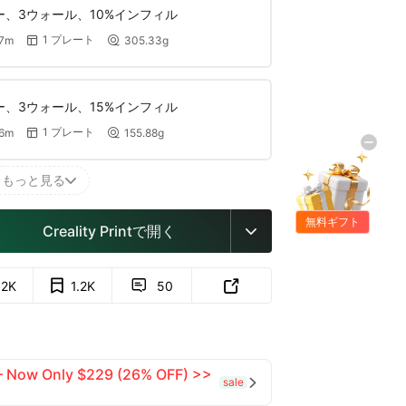
ヤー、3ウォール、10%インフィル
1 プレート
57m
305.33g


ヤー、3ウォール、15%インフィル
1 プレート
46m
155.88g


もっと見る

無料ギフト
Creality Printで開く

.2K
1.2K
50


 — Now Only $229 (26% OFF) >>
sale
